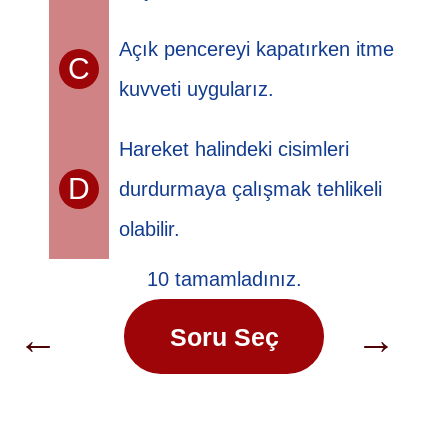
Açık pencereyi kapatırken itme
C
kuvveti uygularız.
Hareket halindeki cisimleri
D
durdurmaya çalışmak tehlikeli
olabilir.
10 tamamladınız.
←
→
Soru Seç