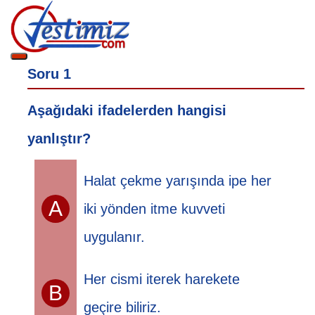
Soru 1
Aşağıdaki ifadelerden hangisi
yanlıştır?
Halat çekme yarışında ipe her
A
iki yönden itme kuvveti
uygulanır.
Her cismi iterek harekete
B
geçire biliriz.