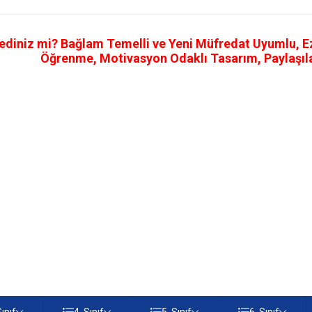
ediniz mi? Bağlam Temelli ve Yeni Müfredat Uyumlu, Ezb
Öğrenme, Motivasyon Odaklı Tasarım, Paylaşılab
Sınıf
4. Sınıf
5. Sınıf
6. Sınıf