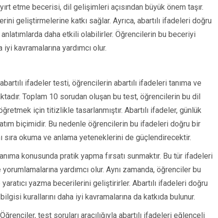
 ayırt etme becerisi, dil gelişimleri açısından büyük önem taşır.
ni geliştirmelerine katkı sağlar. Ayrıca, abartılı ifadeleri doğru
 anlatımlarda daha etkili olabilirler. Öğrencilerin bu beceriyi
 iyi kavramalarına yardımcı olur.
bartılı ifadeler testi, öğrencilerin abartılı ifadeleri tanıma ve
tadır. Toplam 10 sorudan oluşan bu test, öğrencilerin bu dil
ğretmek için titizlikle tasarlanmıştır. Abartılı ifadeler, günlük
atım biçimidir. Bu nedenle öğrencilerin bu ifadeleri doğru bir
anı sıra okuma ve anlama yeteneklerini de güçlendirecektir.
 tanıma konusunda pratik yapma fırsatı sunmaktır. Bu tür ifadeleri
ve yorumlamalarına yardımcı olur. Aynı zamanda, öğrenciler bu
aratıcı yazma becerilerini geliştirirler. Abartılı ifadeleri doğru
bilgisi kurallarını daha iyi kavramalarına da katkıda bulunur.
Öğrenciler, test soruları aracılığıyla abartılı ifadeleri eğlenceli