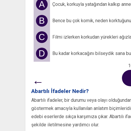
A
Çocuk, korkuyla yatağından kalkıp annes
B
Bence bu çok komik, neden korktuğun
C
Filmi izlerken korkudan yürekleri ağızla
D
Bu kadar korkacağını bilseydik sana b
1
←
Abartılı İfadeler Nedir?
Abartılı ifadeler, bir durumu veya olayı olduğun
göstermek amacıyla kullanılan anlatım biçimleridir
edebi eserlerde sıkça karşımıza çıkar. Abartılı ifa
şekilde iletilmesine yardımcı olur.