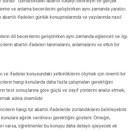
ır sürdü!” cümlesindeki abartılı ifadeyi belirleyin ve gerçek
üşünme ve anlama becerilerini geliştirirken aynı zamanda yaratıcı
n abartılı ifadeleri günlük konuşmalarında ve yazılarında nasıl
cilerin dil becerilerini geliştirirken aynı zamanda eğlenceli ve ilgi
erin abartılı ifadeleri tanımalarını, anlamalarını ve etkili bir
lgisi ve ifadeler konusundaki yetkinliklerini ölçmek için önemli bir
cilerin hangi konularda daha fazla çalışmaları gerektiğini
erin test sonuçlarına göre güçlü ve zayıf yönlerini analiz etmek,
urmak adına önemlidir.
lerin hangi tür abartılı ifadelerde zorlandıklarını belirleyebilir.
konulara ağırlık verilmesi gerektiğini gösterir. Örneğin,
eri varsa, öğretmenler bu konuyu daha detaylı işleyecek ek