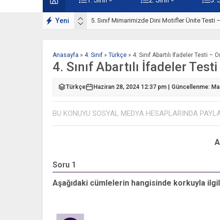
Motifler Çalışmaları
Yeni
5. Sınıf Mimarimizde Dini Motifler Ünite Testi
Anasayfa
»
4. Sınıf
»
Türkçe
»
4. Sınıf Abartılı İfadeler Testi – 
4. Sınıf Abartılı İfadeler Test
Türkçe
Haziran 28, 2024 12:37 pm | Güncellenme: Ma
BU KONUYU SOSYAL MEDYA HESAPLARINDA PAYL
A
Soru 1
Aşağıdaki cümlelerin hangisinde korkuyla ilgili