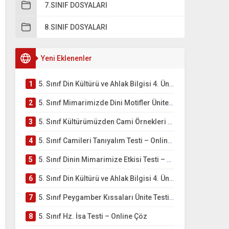
7.SINIF DOSYALARI
8.SINIF DOSYALARI
Yeni Eklenenler
1
5. Sınıf Din Kültürü ve Ahlak Bilgisi 4. Ünite: Mimarimizde Dini Motifler Çalışmaları
2
5. Sınıf Mimarimizde Dini Motifler Ünite Testi – Online Çöz
3
5. Sınıf Kültürümüzden Cami Örnekleri Testi – Online Çöz
4
5. Sınıf Camileri Tanıyalım Testi – Online Çöz
5
5. Sınıf Dinin Mimarimize Etkisi Testi – Online Çöz
6
5. Sınıf Din Kültürü ve Ahlak Bilgisi 4. Ünite: Peygamber Kıssaları Çalışmaları
7
5. Sınıf Peygamber Kıssaları Ünite Testi – Online Çöz
8
5. Sınıf Hz. İsa Testi – Online Çöz