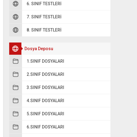
6. SINIF TESTLERI
A
mutluyum
7. SINIF TESTLERI
B
öyle güzel
8. SINIF TESTLERI
C
hissediyorum
Dosya Deposu
1.SINIF DOSYALARI
D
kuş gibi hafif
2.SINIF DOSYALARI
3.SINIF DOSYALARI
4.SINIF DOSYALARI
5.SINIF DOSYALARI
6.SINIF DOSYALARI