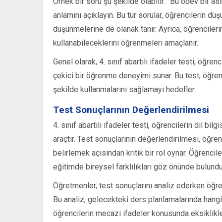
Örnek bir soru şu şekilde olabilir: “Bu ödev bir as
anlamını açıklayın. Bu tür sorular, öğrencilerin d
düşünmelerine de olanak tanır. Ayrıca, öğrencileri
kullanabileceklerini öğrenmeleri amaçlanır.
Genel olarak, 4. sınıf abartılı ifadeler testi, öğren
çekici bir öğrenme deneyimi sunar. Bu test, öğrencil
şekilde kullanmalarını sağlamayı hedefler.
Test Sonuçlarının Değerlendirilmesi
4. sınıf abartılı ifadeler testi, öğrencilerin dil bi
araçtır. Test sonuçlarının değerlendirilmesi, öğren
belirlemek açısından kritik bir rol oynar. Öğrencil
eğitimde bireysel farklılıkları göz önünde bulund
Öğretmenler, test sonuçlarını analiz ederken öğrenci
Bu analiz, gelecekteki ders planlamalarında hangi 
öğrencilerin mecazi ifadeler konusunda eksiklikl