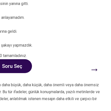
inin yanına gitti.
u anlayamadım.
rına geldi.
u şakayı yapmazdık.
0 tamamladınız.
→
Soru Seç
dan daha büyük, daha küçük, daha önemli veya daha önemsiz
. Bu tür ifadeler, günlük konuşmalarda, yazılı metinlerde ve
deler, anlatılmak istenen mesajın daha etkili ve çarpıcı bir