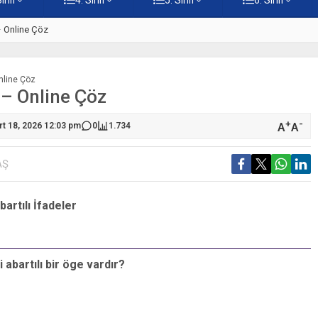
 – Online Çöz
5. Sınıf Kültürümüzden Cami Ö
Online Çöz
i – Online Çöz
+
-
A
A
rt 18, 2026 12:03 pm
0
1.734
AŞ
bartılı İfadeler
S
 abartılı bir öge vardır?
“
h