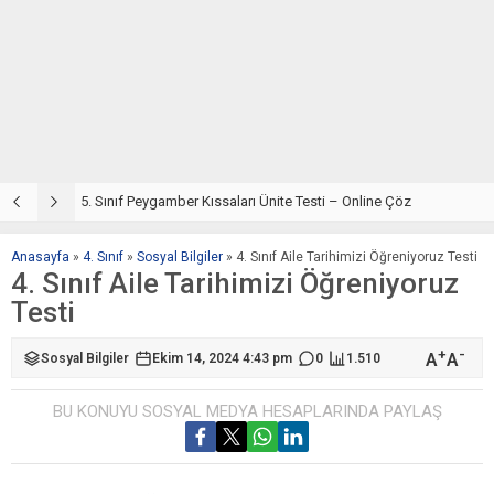
5. Sınıf Din Kültürü ve Ahlak Bilgisi 4. Ünite: Peygamber Kıssaları Çalışmaları
5. Sınıf Peygamber Kıssaları Ünite Testi – Online Çöz
5
Anasayfa
»
4. Sınıf
»
Sosyal Bilgiler
»
4. Sınıf Aile Tarihimizi Öğreniyoruz Testi
4. Sınıf Aile Tarihimizi Öğreniyoruz
Testi
+
-
A
A
Sosyal Bilgiler
Ekim 14, 2024 4:43 pm
0
1.510
BU KONUYU SOSYAL MEDYA HESAPLARINDA PAYLAŞ