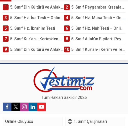
1
5. Sınıf Din Kültürü ve Ahlak Bilgisi 4. Ünite: Peygamber Kıssaları Çalışmaları
2
5. Sınıf Peygamber Kıssaları Ünite Testi – Online Çöz
3
5. Sınıf Hz. İsa Testi – Online Çöz
4
5. Sınıf Hz. Musa Testi – Online Çöz
5
5. Sınıf Hz. İbrahim Testi
6
5. Sınıf Hz. Nuh Testi – Online Çöz
7
5. Sınıf Kur’an-ı Kerim’den Öğütler – Peygamber Kıssaları Testi – Online Çöz
8
5. Sınıf Allah’ın Elçileri: Peygamberler Testi – Online Çöz
9
5. Sınıf Din Kültürü ve Ahlak Bilgisi 3. Ünite: Kur’an-ı Kerim Çalışmaları
10
5. Sınıf Kur’an-ı Kerim ve Temel Özellikleri Testi – Online Çöz
Tüm Hakları Saklıdır 2026
Online Okuyucu
1. Sınıf Çalışmaları