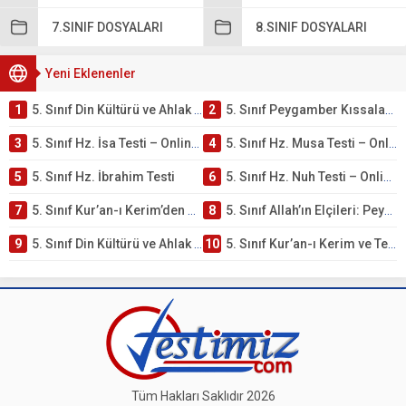
7.SINIF DOSYALARI
8.SINIF DOSYALARI
Yeni Eklenenler
1
5. Sınıf Din Kültürü ve Ahlak Bilgisi 4. Ünite: Peygamber Kıssaları Çalışmaları
2
5. Sınıf Peygamber Kıssaları Ünite Testi – Online Çöz
3
5. Sınıf Hz. İsa Testi – Online Çöz
4
5. Sınıf Hz. Musa Testi – Online Çöz
5
5. Sınıf Hz. İbrahim Testi
6
5. Sınıf Hz. Nuh Testi – Online Çöz
7
5. Sınıf Kur’an-ı Kerim’den Öğütler – Peygamber Kıssaları Testi – Online Çöz
8
5. Sınıf Allah’ın Elçileri: Peygamberler Testi – Online Çöz
9
5. Sınıf Din Kültürü ve Ahlak Bilgisi 3. Ünite: Kur’an-ı Kerim Çalışmaları
10
5. Sınıf Kur’an-ı Kerim ve Temel Özellikleri Testi – Online Çöz
Tüm Hakları Saklıdır 2026