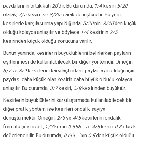
paydalarının ortak katı
20
‘dir. Bu durumda,
1/4
kesiri
5/20
olarak,
2/5
kesiri ise
8/20
olarak dönüştürülür. Bu yeni
kesirlerle karşılaştırma yapıldığında,
5/20
‘nin,
8/20
‘den küçük
olduğu kolayca anlaşılır ve böylece
1/4
kesirinin
2/5
kesirinden küçük olduğu sonucuna varılır.
Bunun yanında, kesirlerin büyüklüklerini belirlerken payların
eşitlenmesi de kullanılabilecek bir diğer yöntemdir. Örneğin,
3/7
ve
3/9
kesirlerini karşılaştırırken, payları aynı olduğu için
paydası daha küçük olan kesirin daha büyük olduğu kolayca
anlaşılır. Bu durumda,
3/7
kesiri,
3/9
kesirinden büyüktür.
Kesirlerin büyüklüklerini karşılaştırmada kullanılabilecek bir
diğer pratik yöntem ise kesirleri ondalık sayıya
dönüştürmektir. Örneğin,
2/3
ve
4/5
kesirlerini ondalık
formata çevirirsek,
2/3
kesiri
0.666…
ve
4/5
kesiri
0.8
olarak
değerlendirilir. Bu durumda,
0.666…
‘nın
0.8
‘den küçük olduğu