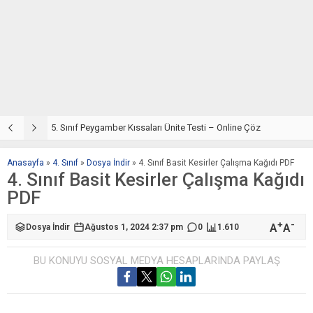
5. Sınıf Din Kültürü ve Ahlak Bilgisi 4. Ünite: Peygamber Kıssaları Çalışmaları
5. Sınıf Peygamber Kıssaları Ünite Testi – Online Çöz
5
Anasayfa
»
4. Sınıf
»
Dosya İndir
»
4. Sınıf Basit Kesirler Çalışma Kağıdı PDF
4. Sınıf Basit Kesirler Çalışma Kağıdı
PDF
+
-
A
A
Dosya İndir
Ağustos 1, 2024 2:37 pm
0
1.610
BU KONUYU SOSYAL MEDYA HESAPLARINDA PAYLAŞ