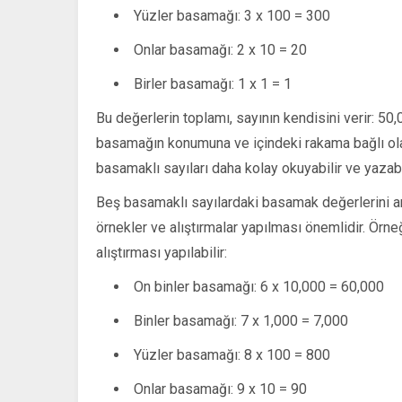
Yüzler basamağı: 3 x 100 = 300
Onlar basamağı: 2 x 10 = 20
Birler basamağı: 1 x 1 = 1
Bu değerlerin toplamı, sayının kendisini verir: 5
basamağın konumuna ve içindeki rakama bağlı olar
basamaklı sayıları daha kolay okuyabilir ve yazabil
Beş basamaklı sayılardaki basamak değerlerini a
örnekler ve alıştırmalar yapılması önemlidir. Örn
alıştırması yapılabilir:
On binler basamağı: 6 x 10,000 = 60,000
Binler basamağı: 7 x 1,000 = 7,000
Yüzler basamağı: 8 x 100 = 800
Onlar basamağı: 9 x 10 = 90