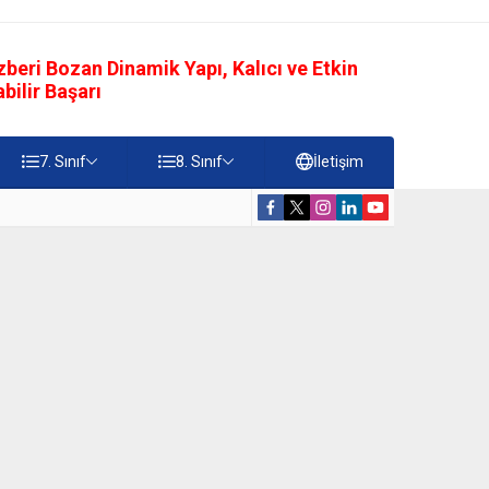
eri Bozan Dinamik Yapı, Kalıcı ve Etkin
ilir Başarı
7. Sınıf
8. Sınıf
İletişim
rdiği Faydalar Testi
5. Sınıf Namazı