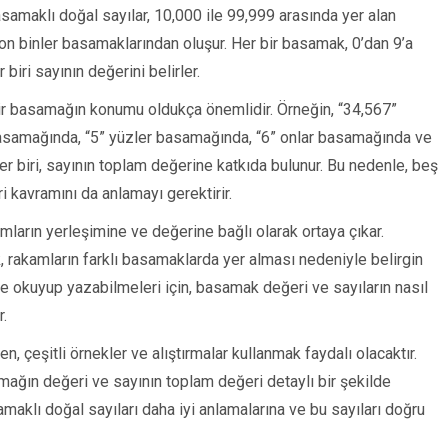
basamaklı doğal sayılar, 10,000 ile 99,999 arasında yer alan
r ve on binler basamaklarından oluşur. Her bir basamak, 0’dan 9’a
 biri sayının değerini belirler.
bir basamağın konumu oldukça önemlidir. Örneğin, “34,567”
basamağında, “5” yüzler basamağında, “6” onlar basamağında ve
er biri, sayının toplam değerine katkıda bulunur. Bu nedenle, beş
 kavramını da anlamayı gerektirir.
mların yerleşimine ve değerine bağlı olarak ortaya çıkar.
k, rakamların farklı basamaklarda yer alması nedeniyle belirgin
ilde okuyup yazabilmeleri için, basamak değeri ve sayıların nasıl
r.
, çeşitli örnekler ve alıştırmalar kullanmak faydalı olacaktır.
amağın değeri ve sayının toplam değeri detaylı bir şekilde
samaklı doğal sayıları daha iyi anlamalarına ve bu sayıları doğru