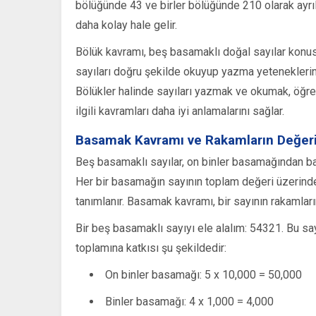
bölüğünde 43 ve birler bölüğünde 210 olarak ayrıl
daha kolay hale gelir.
Bölük kavramı, beş basamaklı doğal sayılar konusu
sayıları doğru şekilde okuyup yazma yeteneklerini 
Bölükler halinde sayıları yazmak ve okumak, öğren
ilgili kavramları daha iyi anlamalarını sağlar.
Basamak Kavramı ve Rakamların Değer
Beş basamaklı sayılar, on binler basamağından ba
Her bir basamağın sayının toplam değeri üzerinde f
tanımlanır. Basamak kavramı, bir sayının rakamları
Bir beş basamaklı sayıyı ele alalım: 54321. Bu sa
toplamına katkısı şu şekildedir:
On binler basamağı: 5 x 10,000 = 50,000
Binler basamağı: 4 x 1,000 = 4,000