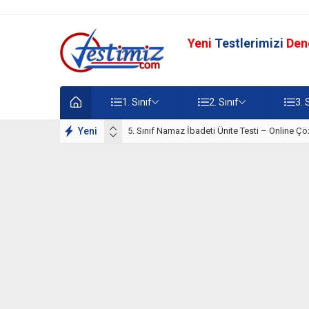
Yeni
Testlerimizi
Den
1. Sınıf
2. Sınıf
3. 
lışmaları
Yeni
5. Sınıf Namaz İbadeti Ünite Testi – Online Çö