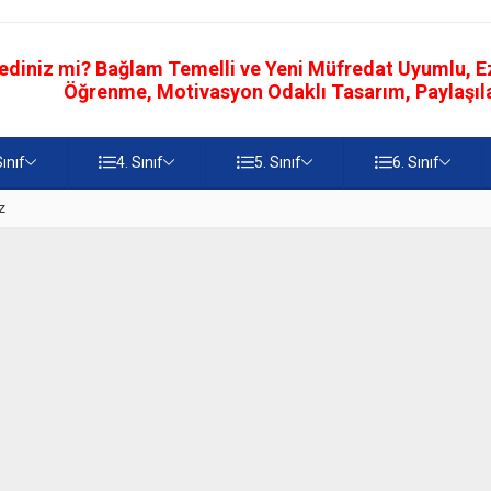
ediniz mi? Bağlam Temelli ve Yeni Müfredat Uyumlu, Ezb
Öğrenme, Motivasyon Odaklı Tasarım, Paylaşılab
Sınıf
4. Sınıf
5. Sınıf
6. Sınıf
z
5. Sınıf Namaz İbadetinin Geti