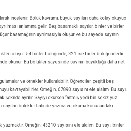
larak incelenir. Bölük kavramı, büyük sayıları daha kolay okuyup
yrılması anlamına gelir. Beş basamaklı sayılar, binler ve birler
her üçer basamağının ayrılmasıyla oluşur ve bu sayede sayının
lükten oluşur: 54 binler bölüğünde, 321 ise birler bölüğündedir.
klinde okunur. Bu bölükler sayesinde sayının büyüklüğü daha net
ulamalar ve örnekler kullanılabilir. Öğrenciler, çeşitli beş
uyu kavrayabilirler. Örneğin, 67890 sayısını ele alalım. Bu sayı,
 şekilde ayrılır. Sayıyı okurken “altmış yedi bin sekiz yüz
rin sayıları bölükler halinde yazma ve okuma konusundaki
k yazmaktır. Örneğin, 43210 sayısını ele alalım. Bu sayı, binler