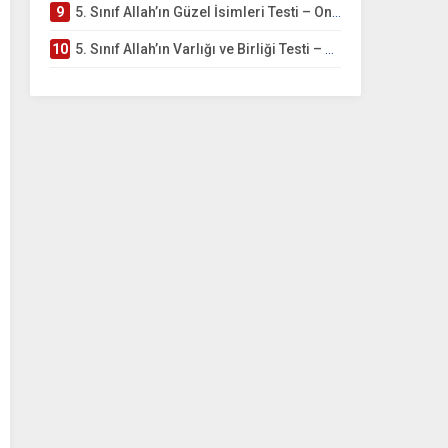
9
5. Sınıf Allah’ın Güzel İsimleri Testi – Online Çöz
10
5. Sınıf Allah’ın Varlığı ve Birliği Testi – Online Çöz