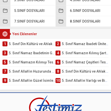
3.SINIF DOSYALARI
4.SINIF DOSYALARI
5.SINIF DOSYALARI
6.SINIF DOSYALARI
7.SINIF DOSYALARI
8.SINIF DOSYALARI
Yeni Eklenenler
1
5. Sınıf Din Kültürü ve Ahlak Bilgisi 2. Ünite: Namaz İbadeti Çalışmaları
2
5. Sınıf Namaz İbadeti Ünite Testi – Online Çöz
3
5. Sınıf Namaz İbadetinin Getirdiği Faydalar Testi
4
5. Sınıf Namazın Kılınış Şartları Testi
5
5. Sınıf Namazın Kılınışı Testi – Online Çöz
6
5. Sınıf Namaz Çeşitleri Testi – Online Çöz
7
5. Sınıf Allah’ın Huzurunda Olmak – Namaz İbadeti Testi
8
5. Sınıf Din Kültürü ve Ahlak Bilgisi 1. Ünite: Allah İnancı Çalışmaları
9
5. Sınıf Allah’ın Güzel İsimleri Testi – Online Çöz
10
5. Sınıf Allah’ın Varlığı ve Birliği Testi – Online Çöz