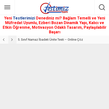
Yeni
Testlerimizi
Denediniz mi? Bağlam Temelli ve Yeni
Müfredat Uyumlu, Ezberi Bozan Dinamik Yapı, Kalıcı ve
Etkin Öğrenme, Motivasyon Odaklı Tasarım, Paylaşılabilir
Başarı
5. Sınıf Din Kültürü ve Ahlak Bilgisi 2. Ünite: Namaz İbadeti Çalışmaları
5. Sınıf Namaz İbadeti Ünite Testi – Online Çöz
5