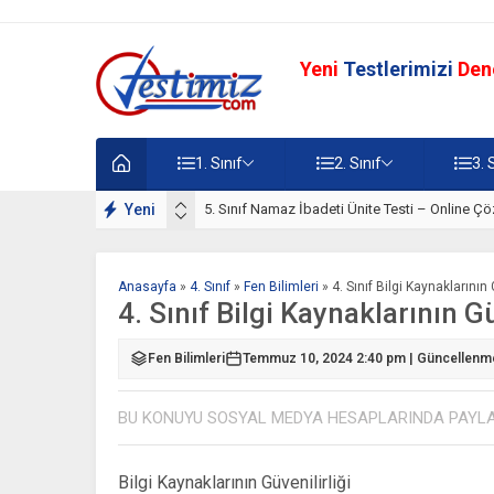
Yeni
Testlerimizi
Den
1. Sınıf
2. Sınıf
3. 
lışmaları
Yeni
5. Sınıf Namaz İbadeti Ünite Testi – Online Çö
Anasayfa
»
4. Sınıf
»
Fen Bilimleri
»
4. Sınıf Bilgi Kaynaklarının 
4. Sınıf Bilgi Kaynaklarının Gü
Fen Bilimleri
Temmuz 10, 2024 2:40 pm | Güncellenme
BU KONUYU SOSYAL MEDYA HESAPLARINDA PAYL
Bilgi Kaynaklarının Güvenilirliği