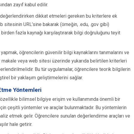
ından zayıf kabul edilir.
ı değerlendirirken dikkat etmeleri gereken bu kriterlere ek
web sitesinin URL’sine bakarak (örneğin, .edu, .gov gibi)
a, birden fazla kaynağı karşılaştırarak bilgi doğruluğunu teyit
yapmak, öğrencilerin güvenilir bilgi kaynaklarını tanımalarını ve
r makale veya web sitesi üzerinde yukarıda belirtilen kriterleri
lendirilmelidir. Bu tür uygulamalar, öğrencilere teorik bilgilerin
ştirel bir yaklaşım geliştirmelerini sağlar.
t Etme Yöntemleri
 özellikle bilimsel bilgiye erişim ve kullanımında önemli bir
 için çeşitli yöntemler ve araçlar bulunmaktadır. Bu yöntemlerin
naliz etmek gelir. Öğrencilere sunulan değerlendirme araçları ve
ılır hale getirir.