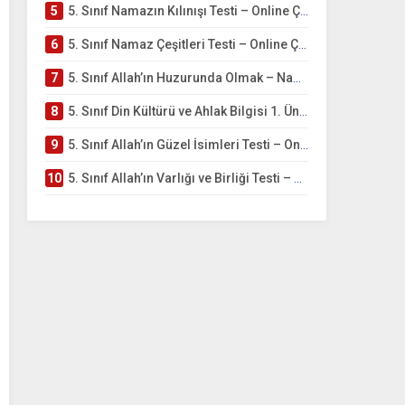
5
5. Sınıf Namazın Kılınışı Testi – Online Çöz
6
5. Sınıf Namaz Çeşitleri Testi – Online Çöz
7
5. Sınıf Allah’ın Huzurunda Olmak – Namaz İbadeti Testi
8
5. Sınıf Din Kültürü ve Ahlak Bilgisi 1. Ünite: Allah İnancı Çalışmaları
9
5. Sınıf Allah’ın Güzel İsimleri Testi – Online Çöz
10
5. Sınıf Allah’ın Varlığı ve Birliği Testi – Online Çöz