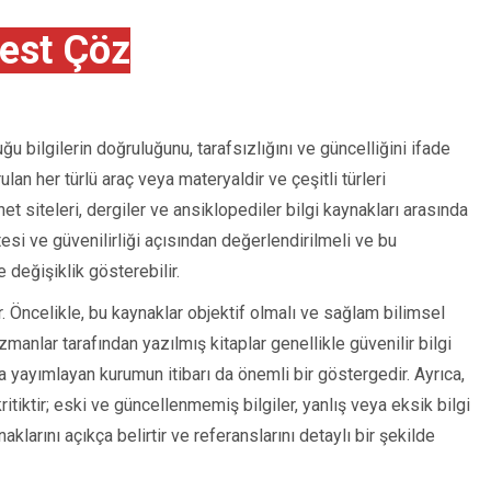
est Çöz
uğu bilgilerin doğruluğunu, tarafsızlığını ve güncelliğini ifade
lan her türlü araç veya materyaldir ve çeşitli türleri
et siteleri, dergiler ve ansiklopediler bilgi kaynakları arasında
itesi ve güvenilirliği açısından değerlendirilmeli ve bu
 değişiklik gösterebilir.
tir. Öncelikle, bu kaynaklar objektif olmalı ve sağlam bilimsel
anlar tarafından yazılmış kitaplar genellikle güvenilir bilgi
ya yayımlayan kurumun itibarı da önemli bir göstergedir. Ayrıca,
ritiktir; eski ve güncellenmemiş bilgiler, yanlış veya eksik bilgi
naklarını açıkça belirtir ve referanslarını detaylı bir şekilde