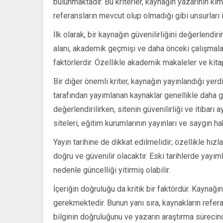
bulunmaktadır. Bu kriterler, kaynağın yazarının kim 
referansların mevcut olup olmadığı gibi unsurları i
İlk olarak, bir kaynağın güvenilirliğini değerlendi
alanı, akademik geçmişi ve daha önceki çalışmaları
faktörlerdir. Özellikle akademik makaleler ve kita
Bir diğer önemli kriter, kaynağın yayınlandığı yerd
tarafından yayımlanan kaynaklar genellikle daha gü
değerlendirilirken, sitenin güvenilirliği ve itiba
siteleri, eğitim kurumlarının yayınları ve saygın hab
Yayın tarihine de dikkat edilmelidir; özellikle hızl
doğru ve güvenilir olacaktır. Eski tarihlerde yayı
nedenle güncelliği yitirmiş olabilir.
İçeriğin doğruluğu da kritik bir faktördür. Kaynağı
gerekmektedir. Bunun yanı sıra, kaynakların refera
bilginin doğruluğunu ve yazarın araştırma sürecin