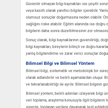
Güvenilir olmayan bilgi kaynakları ise çeşitli soru
veya kasıtlı olarak yanıltıcı bilgiler içerebilir. Yanl
olumsuz sonuçlar doğurmasına neden olabilir. Örneği
sağlığını riske atabilir. Eğitim alanında ise doğru
bilgilerin daha sonra düzeltilmesinin zor olmasına
Sonuç olarak, bilgi kaynaklarının güvenilirliği, doğ
bilgi kaynakları, bireylerin bilinçli ve doğru kara
yanlış bilgilendirme ve zarar verici sonuçlar doğura
Bilimsel Bilgi ve Bilimsel Yöntem
Bilimsel bilgi, sistematik ve metodolojik bir süre
olarak adlandırılır ve belirli aşamalardan oluşur. Bil
ve tekrarlanabilirliği ile ayrılır. Bilimsel bilginin g
Bilimsel yöntem, belirli adımları izleyerek bilgi ü
veri toplama, araştırma konusuyla ilgili bilgilerin 
süreçte, toplanan verilere dayanarak test edilebil