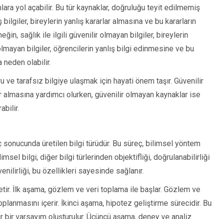
nlara yol açabilir. Bu tür kaynaklar, doğruluğu teyit edilmemiş
ış bilgiler, bireylerin yanlış kararlar almasına ve bu kararların
n, sağlık ile ilgili güvenilir olmayan bilgiler, bireylerin
 olmayan bilgiler, öğrencilerin yanlış bilgi edinmesine ve bu
 neden olabilir.
ru ve tarafsız bilgiye ulaşmak için hayati önem taşır. Güvenilir
rlar almasına yardımcı olurken, güvenilir olmayan kaynaklar ise
bilir.
ç sonucunda üretilen bilgi türüdür. Bu süreç, bilimsel yöntem
imsel bilgi, diğer bilgi türlerinden objektifliği, doğrulanabilirliği
üvenilirliği, bu özellikleri sayesinde sağlanır.
retir. İlk aşama, gözlem ve veri toplama ile başlar. Gözlem ve
toplanmasını içerir. İkinci aşama, hipotez geliştirme sürecidir. Bu
ir bir varsayım oluşturulur. Üçüncü aşama, deney ve analiz