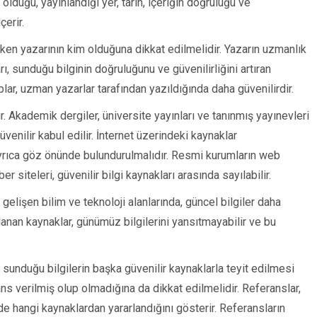
olduğu, yayınlandığı yer, tarih, içeriğin doğruluğu ve
çerir.
rirken yazarının kim olduğuna dikkat edilmelidir. Yazarın uzmanlık
, sunduğu bilginin doğruluğunu ve güvenilirliğini artıran
plar, uzman yazarlar tarafından yazıldığında daha güvenilirdir.
ir. Akademik dergiler, üniversite yayınları ve tanınmış yayınevleri
venilir kabul edilir. İnternet üzerindeki kaynaklar
rı ayrıca göz önünde bulundurulmalıdır. Resmi kurumların web
er siteleri, güvenilir bilgi kaynakları arasında sayılabilir.
a gelişen bilim ve teknoloji alanlarında, güncel bilgiler daha
mlanan kaynaklar, günümüz bilgilerini yansıtmayabilir ve bu
n sunduğu bilgilerin başka güvenilir kaynaklarla teyit edilmesi
ns verilmiş olup olmadığına da dikkat edilmelidir. Referanslar,
de hangi kaynaklardan yararlandığını gösterir. Referansların