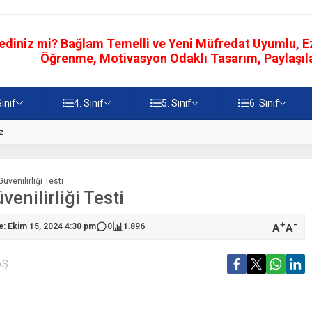
ediniz mi? Bağlam Temelli ve Yeni Müfredat Uyumlu, Ezb
Öğrenme, Motivasyon Odaklı Tasarım, Paylaşılab
Sınıf
4. Sınıf
5. Sınıf
6. Sınıf
z
5. Sınıf Namaz İbadetinin Geti
Güvenilirliği Testi
venilirliği Testi
+
-
A
A
: Ekim 15, 2024 4:30 pm
0
1.896
AŞ