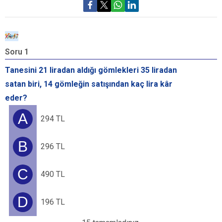
Soru 1
S
Tanesini 21 liradan aldığı gömlekleri 35 liradan
B
satan biri, 14 gömleğin satışından kaç lira kâr
Ç
eder?
k
A
294 TL
B
296 TL
C
490 TL
D
196 TL