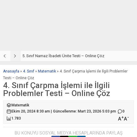
5. Sınıf Din Kültürü ve Ahlak Bilgisi 2. Ünite: Namaz İbadeti Çalışmaları
5. Sınıf Namaz İbadeti Ünite Testi – Online Çöz
5
Anasayfa
»
4. Sınıf
»
Matematik
»
4. Sınıf Çarpma İşlemi ile İlgili Problemler
Testi – Online Çöz
4. Sınıf Çarpma İşlemi ile İlgili
Problemler Testi – Online Çöz
Matematik
Ekim 20, 2024 8:30 am | Güncellenme: Mart 23, 2026 5:03 pm
0
+
-
A
A
1.783
BU KONUYU SOSYAL MEDYA HESAPLARINDA PAYLAŞ