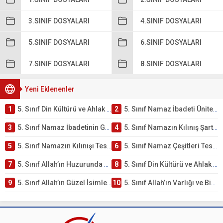
3.SINIF DOSYALARI
4.SINIF DOSYALARI
5.SINIF DOSYALARI
6.SINIF DOSYALARI
7.SINIF DOSYALARI
8.SINIF DOSYALARI
Yeni Eklenenler
1
5. Sınıf Din Kültürü ve Ahlak Bilgisi 2. Ünite: Namaz İbadeti Çalışmaları
2
5. Sınıf Namaz İbadeti Ünite Testi – Online Çöz
3
5. Sınıf Namaz İbadetinin Getirdiği Faydalar Testi
4
5. Sınıf Namazın Kılınış Şartları Testi
5
5. Sınıf Namazın Kılınışı Testi – Online Çöz
6
5. Sınıf Namaz Çeşitleri Testi – Online Çöz
7
5. Sınıf Allah’ın Huzurunda Olmak – Namaz İbadeti Testi
8
5. Sınıf Din Kültürü ve Ahlak Bilgisi 1. Ünite: Allah İnancı Çalışmaları
9
5. Sınıf Allah’ın Güzel İsimleri Testi – Online Çöz
10
5. Sınıf Allah’ın Varlığı ve Birliği Testi – Online Çöz