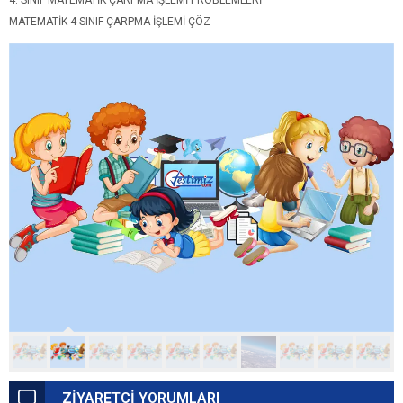
4. SINIF MATEMATIK ÇARPMA İŞLEMI PROBLEMLERI
MATEMATIK 4 SINIF ÇARPMA IŞLEMI ÇÖZ
ZİYARETÇİ YORUMLARI