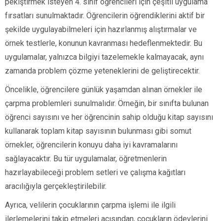
pekiştirmek isteyen 4. sınıf öğrencileri için çeşitli uygulama
fırsatları sunulmaktadır. Öğrencilerin öğrendiklerini aktif bir
şekilde uygulayabilmeleri için hazırlanmış alıştırmalar ve
örnek testlerle, konunun kavranması hedeflenmektedir. Bu
uygulamalar, yalnızca bilgiyi tazelemekle kalmayacak, aynı
zamanda problem çözme yeteneklerini de geliştirecektir.
Öncelikle, öğrencilere günlük yaşamdan alınan örnekler ile
çarpma problemleri sunulmalıdır. Örneğin, bir sınıfta bulunan
öğrenci sayısını ve her öğrencinin sahip olduğu kitap sayısını
kullanarak toplam kitap sayısının bulunması gibi somut
örnekler, öğrencilerin konuyu daha iyi kavramalarını
sağlayacaktır. Bu tür uygulamalar, öğretmenlerin
hazırlayabileceği problem setleri ve çalışma kağıtları
aracılığıyla gerçekleştirilebilir.
Ayrıca, velilerin çocuklarının çarpma işlemi ile ilgili
ilerlemelerini takip etmeleri açısından, çocukların ödevlerini