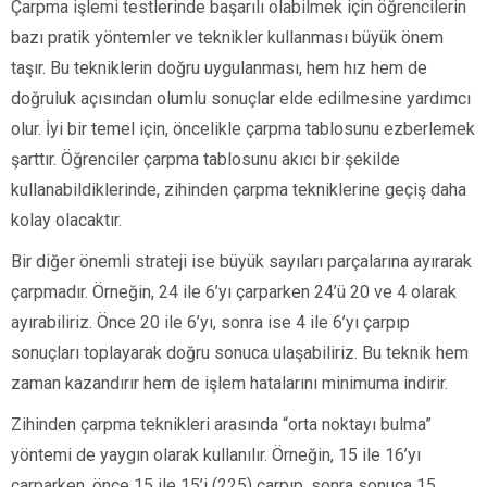
Çarpma işlemi testlerinde başarılı olabilmek için öğrencilerin
bazı pratik yöntemler ve teknikler kullanması büyük önem
taşır. Bu tekniklerin doğru uygulanması, hem hız hem de
doğruluk açısından olumlu sonuçlar elde edilmesine yardımcı
olur. İyi bir temel için, öncelikle çarpma tablosunu ezberlemek
şarttır. Öğrenciler çarpma tablosunu akıcı bir şekilde
kullanabildiklerinde, zihinden çarpma tekniklerine geçiş daha
kolay olacaktır.
Bir diğer önemli strateji ise büyük sayıları parçalarına ayırarak
çarpmadır. Örneğin, 24 ile 6’yı çarparken 24’ü 20 ve 4 olarak
ayırabiliriz. Önce 20 ile 6’yı, sonra ise 4 ile 6’yı çarpıp
sonuçları toplayarak doğru sonuca ulaşabiliriz. Bu teknik hem
zaman kazandırır hem de işlem hatalarını minimuma indirir.
Zihinden çarpma teknikleri arasında “orta noktayı bulma”
yöntemi de yaygın olarak kullanılır. Örneğin, 15 ile 16’yı
çarparken, önce 15 ile 15’i (225) çarpıp, sonra sonuca 15