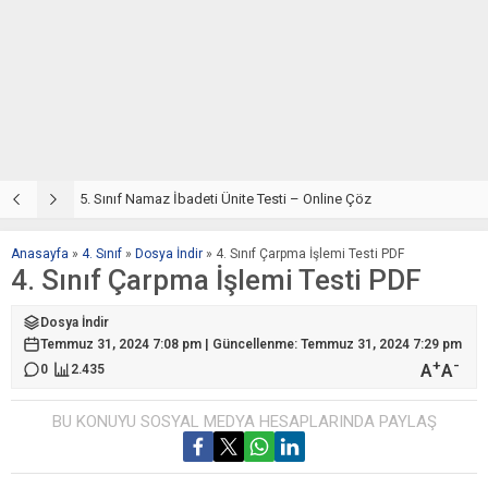
5. Sınıf Din Kültürü ve Ahlak Bilgisi 2. Ünite: Namaz İbadeti Çalışmaları
5. Sınıf Namaz İbadeti Ünite Testi – Online Çöz
5
Anasayfa
»
4. Sınıf
»
Dosya İndir
»
4. Sınıf Çarpma İşlemi Testi PDF
4. Sınıf Çarpma İşlemi Testi PDF
Dosya İndir
Temmuz 31, 2024 7:08 pm | Güncellenme: Temmuz 31, 2024 7:29 pm
+
-
A
A
0
2.435
BU KONUYU SOSYAL MEDYA HESAPLARINDA PAYLAŞ