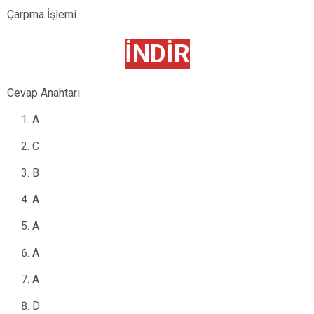
Çarpma İşlemi
İNDİR
Cevap Anahtarı
A
C
B
A
A
A
A
D