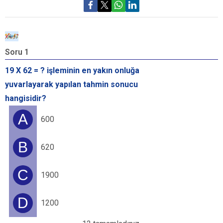
Soru 1
S
19 X 62 = ? işleminin en yakın onluğa
8
yuvarlayarak yapılan tahmin sonucu
y
hangisidir?
s
A
600
B
620
C
1900
D
1200