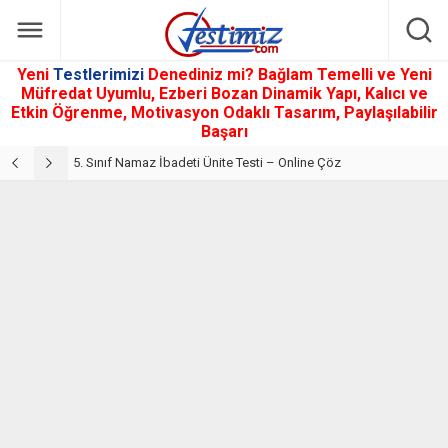
Yeni
Testlerimizi
Denediniz mi? Bağlam Temelli ve Yeni
Müfredat Uyumlu, Ezberi Bozan Dinamik Yapı, Kalıcı ve
Etkin Öğrenme, Motivasyon Odaklı Tasarım, Paylaşılabilir
Başarı
5. Sınıf Din Kültürü ve Ahlak Bilgisi 2. Ünite: Namaz İbadeti Çalışmaları
5. Sınıf Namaz İbadeti Ünite Testi – Online Çöz
5