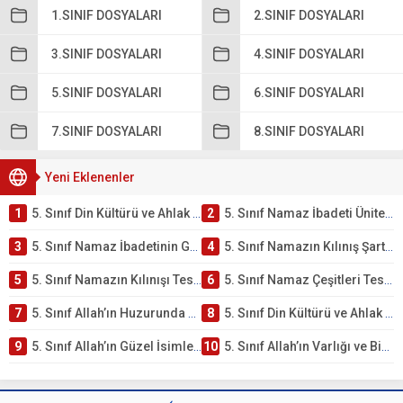
1.SINIF DOSYALARI
2.SINIF DOSYALARI
3.SINIF DOSYALARI
4.SINIF DOSYALARI
5.SINIF DOSYALARI
6.SINIF DOSYALARI
7.SINIF DOSYALARI
8.SINIF DOSYALARI
Yeni Eklenenler
1
5. Sınıf Din Kültürü ve Ahlak Bilgisi 2. Ünite: Namaz İbadeti Çalışmaları
2
5. Sınıf Namaz İbadeti Ünite Testi – Online Çöz
3
5. Sınıf Namaz İbadetinin Getirdiği Faydalar Testi
4
5. Sınıf Namazın Kılınış Şartları Testi
5
5. Sınıf Namazın Kılınışı Testi – Online Çöz
6
5. Sınıf Namaz Çeşitleri Testi – Online Çöz
7
5. Sınıf Allah’ın Huzurunda Olmak – Namaz İbadeti Testi
8
5. Sınıf Din Kültürü ve Ahlak Bilgisi 1. Ünite: Allah İnancı Çalışmaları
9
5. Sınıf Allah’ın Güzel İsimleri Testi – Online Çöz
10
5. Sınıf Allah’ın Varlığı ve Birliği Testi – Online Çöz