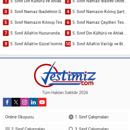
1
5. Sınıf Din Kültürü ve Ahlak Bilgisi 2. Ünite: Namaz İbadeti Çalışmaları
2
5. Sınıf Namaz İbadeti Ünite Testi – Online Çöz
3
5. Sınıf Namaz İbadetinin Getirdiği Faydalar Testi
4
5. Sınıf Namazın Kılınış Şartları Testi
5
5. Sınıf Namazın Kılınışı Testi – Online Çöz
6
5. Sınıf Namaz Çeşitleri Testi – Online Çöz
7
5. Sınıf Allah’ın Huzurunda Olmak – Namaz İbadeti Testi
8
5. Sınıf Din Kültürü ve Ahlak Bilgisi 1. Ünite: Allah İnancı Çalışmaları
9
5. Sınıf Allah’ın Güzel İsimleri Testi – Online Çöz
10
5. Sınıf Allah’ın Varlığı ve Birliği Testi – Online Çöz
Tüm Hakları Saklıdır 2026
Online Okuyucu
1. Sınıf Çalışmaları
2. Sınıf Çalışmaları
3. Sınıf Çalışmaları