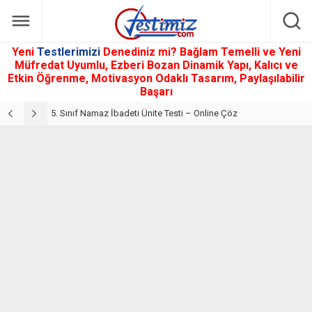
Yeni
Testlerimizi
Denediniz mi? Bağlam Temelli ve Yeni
Müfredat Uyumlu, Ezberi Bozan Dinamik Yapı, Kalıcı ve
Etkin Öğrenme, Motivasyon Odaklı Tasarım, Paylaşılabilir
Başarı
5. Sınıf Din Kültürü ve Ahlak Bilgisi 2. Ünite: Namaz İbadeti Çalışmaları
5. Sınıf Namaz İbadeti Ünite Testi – Online Çöz
5