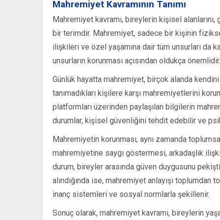
Mahremiyet Kavramının Tanımı
Mahremiyet kavramı, bireylerin kişisel alanlarını, 
bir terimdir. Mahremiyet, sadece bir kişinin fiziks
ilişkileri ve özel yaşamına dair tüm unsurları da 
unsurların korunması açısından oldukça önemlidir
Günlük hayatta mahremiyet, birçok alanda kendini g
tanımadıkları kişilere karşı mahremiyetlerini kor
platformları üzerinden paylaşılan bilgilerin mahrem
durumlar, kişisel güvenliğini tehdit edebilir ve psi
Mahremiyetin korunması, aynı zamanda toplumsal bi
mahremiyetine saygı göstermesi, arkadaşlık ilişki
durum, bireyler arasında güven duygusunu pekiştirir
alındığında ise, mahremiyet anlayışı toplumdan topl
inanç sistemleri ve sosyal normlarla şekillenir.
Sonuç olarak, mahremiyet kavramı, bireylerin yaşa