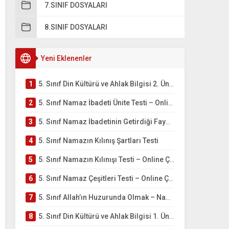
7.SINIF DOSYALARI
8.SINIF DOSYALARI
Yeni Eklenenler
1
5. Sınıf Din Kültürü ve Ahlak Bilgisi 2. Ünite: Namaz İbadeti Çalışmaları
2
5. Sınıf Namaz İbadeti Ünite Testi – Online Çöz
3
5. Sınıf Namaz İbadetinin Getirdiği Faydalar Testi
4
5. Sınıf Namazın Kılınış Şartları Testi
5
5. Sınıf Namazın Kılınışı Testi – Online Çöz
6
5. Sınıf Namaz Çeşitleri Testi – Online Çöz
7
5. Sınıf Allah’ın Huzurunda Olmak – Namaz İbadeti Testi
8
5. Sınıf Din Kültürü ve Ahlak Bilgisi 1. Ünite: Allah İnancı Çalışmaları