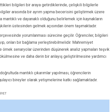
kleri bilgileri bir araya getirdiklerinde, çelişkili bilgilerle
i bilgiler arasında bir ayrım yapma becerisini geliştirmek üzere
aha mantıklı ve dayanaklı olduğunu belirlemek için kaynakların
lişkilerin üstesinden gelmek açısından önem taşımaktadır.
çerçevesinde yorumlanması sürecine geçilir. Öğrenciler, bilgileri
, onları bir bağlama yerleştirebilmelidir. Mahremiyet
re örnek senaryolar üzerinden düşünerek analiz yapmaları teşvik
 dökülmesine ve daha derin bir anlayış geliştirilmesine yardımcı
 doğrultuda mantıklı çıkarımlar yapılması, öğrencilerin
layıcı bireyler olarak yetişmelerine katkı sağlamaktadır.
MIYET