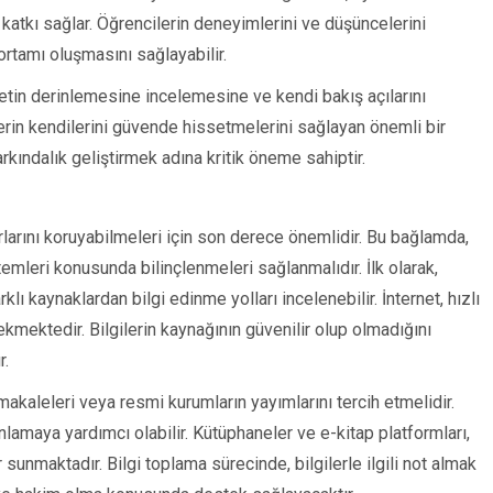
 katkı sağlar. Öğrencilerin deneyimlerini ve düşüncelerini
 ortamı oluşmasını sağlayabilir.
yetin derinlemesine incelemesine ve kendi bakış açılarını
lerin kendilerini güvende hissetmelerini sağlayan önemli bir
kındalık geliştirmek adına kritik öneme sahiptir.
rlarını koruyabilmeleri için son derece önemlidir. Bu bağlamda,
temleri konusunda bilinçlenmeleri sağlanmalıdır. İlk olarak,
klı kaynaklardan bilgi edinme yolları incelenebilir. İnternet, hızlı
ekmektedir. Bilgilerin kaynağının güvenilir olup olmadığını
r.
 makaleleri veya resmi kurumların yayımlarını tercih etmelidir.
nlamaya yardımcı olabilir. Kütüphaneler ve e-kitap platformları,
unmaktadır. Bilgi toplama sürecinde, bilgilerle ilgili not almak