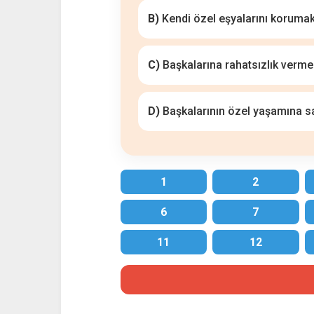
B)
Kendi özel eşyalarını koruma
C)
Başkalarına rahatsızlık verm
D)
Başkalarının özel yaşamına 
1
2
6
7
11
12