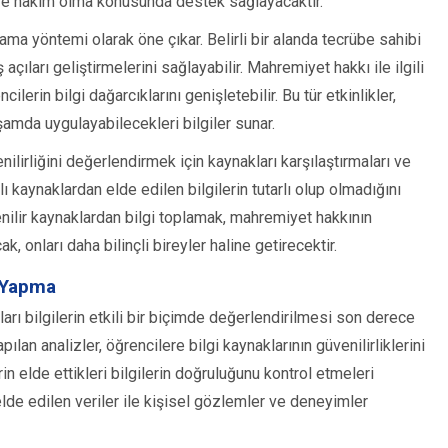
iye hakim olma konusunda destek sağlayacaktır.
ama yöntemi olarak öne çıkar. Belirli bir alanda tecrübe sahibi
ş açıları geliştirmelerini sağlayabilir. Mahremiyet hakkı ile ilgili
erin bilgi dağarcıklarını genişletebilir. Bu tür etkinlikler,
aşamda uygulayabilecekleri bilgiler sunar.
enilirliğini değerlendirmek için kaynakları karşılaştırmaları ve
ı kaynaklardan elde edilen bilgilerin tutarlı olup olmadığını
venilir kaynaklardan bilgi toplamak, mahremiyet hakkının
 onları daha bilinçli bireyler haline getirecektir.
m Yapma
arı bilgilerin etkili bir biçimde değerlendirilmesi son derece
an analizler, öğrencilere bilgi kaynaklarının güvenilirliklerini
in elde ettikleri bilgilerin doğruluğunu kontrol etmeleri
lde edilen veriler ile kişisel gözlemler ve deneyimler