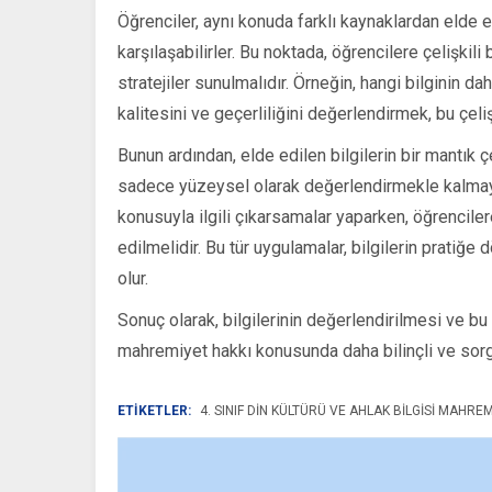
Öğrenciler, aynı konuda farklı kaynaklardan elde etti
karşılaşabilirler. Bu noktada, öğrencilere çelişkil
stratejiler sunulmalıdır. Örneğin, hangi bilginin d
kalitesini ve geçerliliğini değerlendirmek, bu çe
Bunun ardından, elde edilen bilgilerin bir mantık 
sadece yüzeysel olarak değerlendirmekle kalmayıp
konusuyla ilgili çıkarsamalar yaparken, öğrencile
edilmelidir. Bu tür uygulamalar, bilgilerin pratiğe
olur.
Sonuç olarak, bilgilerinin değerlendirilmesi ve bu
mahremiyet hakkı konusunda daha bilinçli ve sorgu
ETİKETLER:
4. SINIF DIN KÜLTÜRÜ VE AHLAK BILGISI MAHRE