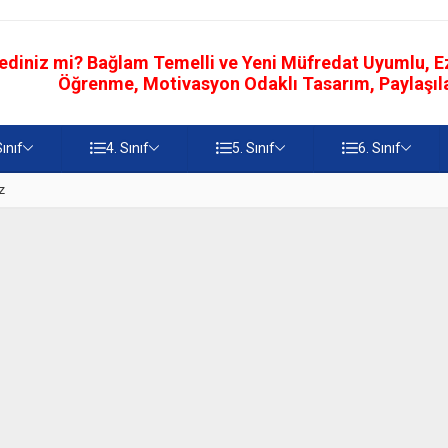
ediniz mi? Bağlam Temelli ve Yeni Müfredat Uyumlu, Ezb
Öğrenme, Motivasyon Odaklı Tasarım, Paylaşılab
Sınıf
4. Sınıf
5. Sınıf
6. Sınıf
z
5. Sınıf Namaz İbadetinin Geti