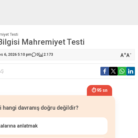
emiyet Testi
 Bilgisi Mahremiyet Testi
+
-
A
A
os 6, 2026 5:10 pm
0
2.173
AŞ
⏱ 94 sn
i hangi davranış doğru değildir?
şkalarına anlatmak