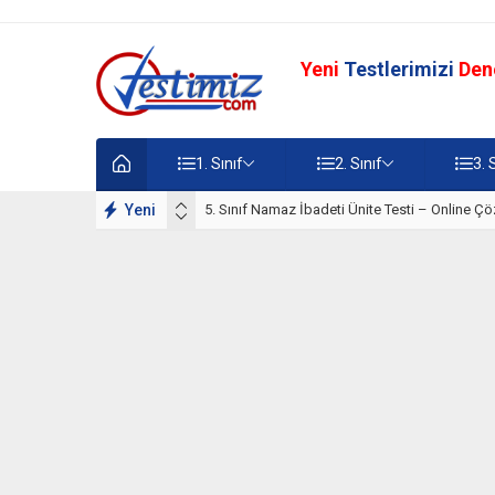
Yeni
Testlerimizi
Den
1. Sınıf
2. Sınıf
3. 
lışmaları
Yeni
5. Sınıf Namaz İbadeti Ünite Testi – Online Çö