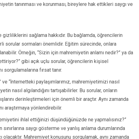
iyetin tanınması ve korunması, bireylere hak ettikleri saygı ve
e gizliliklerini sağlama hakkıdır. Bu bağlamda, öğrencilerin
rli sorular sormaları önemlidir. Eğitim sürecinde, onlara
nabilir. Örneğin, “Sizin için mahremiyetin anlamı nedir?” ya da
tiriyor?” gibi açık uçlu sorular, öğrencilerin kişisel
 sorgulamalarına fırsat tanır.
r?” ve “İnternetteki paylaşımlarımız, mahremiyetimizi nasıl
n nasıl algılandığını tartışabilirler. Bu sorular, onların
larını derinleştirmeleri için önemli bir araçtır. Aynı zamanda
ı araştırmaya yönlendirebilir.
emiyetini ihlal ettiğinizi düşündüğünüzde ne yapmalısınız?”
nın sınırlarına saygı gösterme ve yanlış anlama durumlarında
cı olacaktır. Mahremiyet konusunu sorgulamak, aynı zamanda