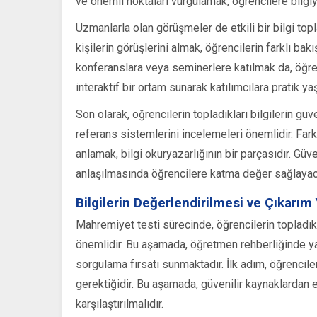
ve önemli noktaları vurgulamak, öğrencilere bilg
Uzmanlarla olan görüşmeler de etkili bir bilgi topl
kişilerin görüşlerini almak, öğrencilerin farklı bakı
konferanslara veya seminerlere katılmak da, öğrencil
interaktif bir ortam sunarak katılımcılara pratik y
Son olarak, öğrencilerin topladıkları bilgilerin güv
referans sistemlerini incelemeleri önemlidir. Farkl
anlamak, bilgi okuryazarlığının bir parçasıdır. Gü
anlaşılmasında öğrencilere katma değer sağlayacak,
Bilgilerin Değerlendirilmesi ve Çıkarı
Mahremiyet testi sürecinde, öğrencilerin topladıkl
önemlidir. Bu aşamada, öğretmen rehberliğinde yapıl
sorgulama fırsatı sunmaktadır. İlk adım, öğrenciler
gerektiğidir. Bu aşamada, güvenilir kaynaklardan e
karşılaştırılmalıdır.