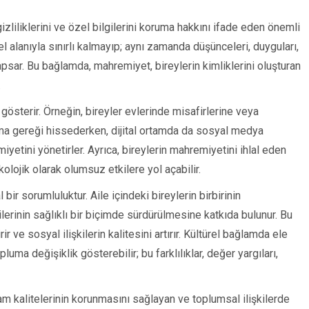
gizliliklerini ve özel bilgilerini koruma hakkını ifade eden önemli
el alanıyla sınırlı kalmayıp; aynı zamanda düşünceleri, duyguları,
kapsar. Bu bağlamda, mahremiyet, bireylerin kimliklerini oluşturan
.
österir. Örneğin, bireyler evlerinde misafirlerine veya
uma gereği hissederken, dijital ortamda da sosyal medya
iyetini yönetirler. Ayrıca, bireylerin mahremiyetini ihlal eden
kolojik olarak olumsuz etkilere yol açabilir.
r sorumluluktur. Aile içindeki bireylerin birbirinin
lerinin sağlıklı bir biçimde sürdürülmesine katkıda bulunur. Bu
 ve sosyal ilişkilerin kalitesini artırır. Kültürel bağlamda ele
uma değişiklik gösterebilir; bu farklılıklar, değer yargıları,
m kalitelerinin korunmasını sağlayan ve toplumsal ilişkilerde