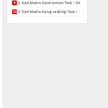
9
5. Sınıf Allah’ın Güzel İsimleri Testi – Online Çöz
10
5. Sınıf Allah’ın Varlığı ve Birliği Testi – Online Çöz