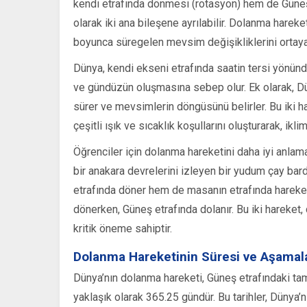
kendi etrafında dönmesi (rotasyon) hem de Güneş
olarak iki ana bileşene ayrılabilir. Dolanma hareke
boyunca süregelen mevsim değişikliklerini ortaya 
Dünya, kendi ekseni etrafında saatin tersi yönünd
ve gündüzün oluşmasına sebep olur. Ek olarak, Dü
sürer ve mevsimlerin döngüsünü belirler. Bu iki ha
çeşitli ışık ve sıcaklık koşullarını oluşturarak, ikl
Öğrenciler için dolanma hareketini daha iyi anlama
bir anakara devrelerini izleyen bir yudum çay ba
etrafında döner hem de masanın etrafında hareket
dönerken, Güneş etrafında dolanır. Bu iki hareket
kritik öneme sahiptir.
Dolanma Hareketinin Süresi ve Aşamala
Dünya’nın dolanma hareketi, Güneş etrafındaki tam
yaklaşık olarak 365.25 gündür. Bu tarihler, Dünya’