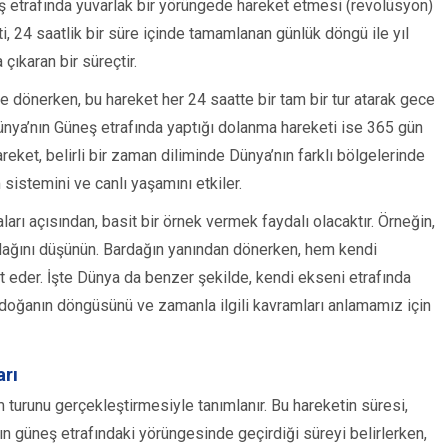
 etrafında yuvarlak bir yörüngede hareket etmesi (revolüsyon)
ti, 24 saatlik bir süre içinde tamamlanan günlük döngü ile yıl
çıkaran bir süreçtir.
e dönerken, bu hareket her 24 saatte bir tam bir tur atarak gece
nya’nın Güneş etrafında yaptığı dolanma hareketi ise 365 gün
reket, belirli bir zaman diliminde Dünya’nın farklı bölgelerinde
im sistemini ve canlı yaşamını etkiler.
ları açısından, basit bir örnek vermek faydalı olacaktır. Örneğin,
rdağını düşünün. Bardağın yanından dönerken, hem kendi
 eder. İşte Dünya da benzer şekilde, kendi ekseni etrafında
, doğanın döngüsünü ve zamanla ilgili kavramları anlamamız için
rı
 turunu gerçekleştirmesiyle tanımlanır. Bu hareketin süresi,
nın güneş etrafındaki yörüngesinde geçirdiği süreyi belirlerken,