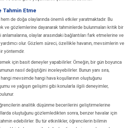
ve Tahmin Etme
hem de doğa olaylarında önemli etkiler yaratmaktadır. Bu
ek ve gözlemlerine dayanarak tahminlerde bulunmaları kritik bir
i anlamalarına, olaylar arasındaki bağlantıları fark etmelerine ve
yardımcı olur. Gözlem süreci, özellikle havanın, mevsimlerin ve
ir yöntemdir.
mek için basit deneyler yapabilirler. Örneğin, bir gün boyunca
unun nasıl değiştiğini inceleyebilirler. Bunun yanı sıra,
 hangi mevsimde hangi hava koşullarının oluştuğunu
uşumu ve yağışın gelişimi gibi konularla ilgili deneyimler,
bulunur.
encilerin analitik düşünme becerilerini geliştirmelerine
şullarda oluştuğunu gözlemledikten sonra, benzer havalar için
hmin edebilirler. Bu tür etkinlikler, öğrencilerin bilimin