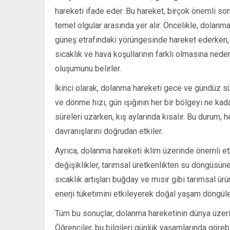
hareketi ifade eder. Bu hareket, birçok önemli so
temel olgular arasında yer alır. Öncelikle, dolanm
güneş etrafındaki yörüngesinde hareket ederken, far
sıcaklık ve hava koşullarının farklı olmasına nede
oluşumunu belirler.
İkinci olarak, dolanma hareketi gece ve gündüz sü
ve dönme hızı, gün ışığının her bir bölgeyi ne kad
süreleri uzarken, kış aylarında kısalır. Bu durum, 
davranışlarını doğrudan etkiler.
Ayrıca, dolanma hareketi iklim üzerinde önemli e
değişiklikler, tarımsal üretkenlikten su döngüsün
sıcaklık artışları buğday ve mısır gibi tarımsal 
enerji tüketimini etkileyerek doğal yaşam döngüle
Tüm bu sonuçlar, dolanma hareketinin dünya üzeri
Öğrenciler, bu bilgileri günlük yaşamlarında görebi