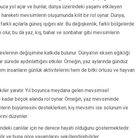
nuca yol açar ve bunlar, dünya üzerindeki yaşamı etkileyen
a hareketi mevsimlerin oluşumunda kilit bir rol oynar. Dünya,
klı açılarla güneş ışığını alır. Bu değişkenlik, farklı bölgelerde
n olur, bu da yaz, kış, bahar ve sonbahar gibi mevsimlerin
relerinin değişimine katkıda bulunur. Dünya’nın eksen eğikliği
ar sürede aydınlattığını etkiler. Örneğin, yaz aylarında gündüz
hem insanların günlük aktivitelerini hem de bitki örtüsü ve hayvan
tkiler yaratır. Yıl boyunca meydana gelen mevsimsel
e kadar birçok alanda rol oynar. Örneğin, yaz mevsiminde
ürünlerin büyümesini desteklerken; kış mevsimi ise solunum ve
rini düzenler.
ndeki canlılar için ne derece hayati olduğunu göstermektedir.
lir ve buna göre yaşamlarını şekillendirebilirler.