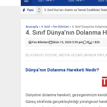
ışmaları
Yeni
5. Sınıf Kur’an-ı Kerim ve Temel Özellikleri Tes
Anasayfa
»
4. Sınıf
»
Fen Bilimleri
»
4. Sınıf Dünya’nın Dolanma
4. Sınıf Dünya’nın Dolanma H
Fen Bilimleri
Ekim 15, 2024 5:59 pm
0
1.820
BU KONUYU SOSYAL MEDYA HESAPLARINDA PAYL
Dünya’nın Dolanma Hareketi Nedir?
T
Dünya’nın dolanma hareketi, gezegenimizin kendi 
Güneş etrafında gerçekleştirdiği yörüngesel hare