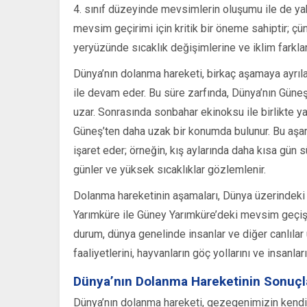
4. sınıf düzeyinde mevsimlerin oluşumu ile de yakın
mevsim geçirimi için kritik bir öneme sahiptir; ç
yeryüzünde sıcaklık değişimlerine ve iklim farkla
Dünya’nın dolanma hareketi, birkaç aşamaya ayrıla
ile devam eder. Bu süre zarfında, Dünya’nın Güneş
uzar. Sonrasında sonbahar ekinoksu ile birlikte 
Güneş’ten daha uzak bir konumda bulunur. Bu aşamal
işaret eder; örneğin, kış aylarında daha kısa gün s
günler ve yüksek sıcaklıklar gözlemlenir.
Dolanma hareketinin aşamaları, Dünya üzerindeki çeş
Yarımküre ile Güney Yarımküre’deki mevsim geçişle
durum, dünya genelinde insanlar ve diğer canlılar
faaliyetlerini, hayvanların göç yollarını ve insanlar
Dünya’nın Dolanma Hareketinin Sonuçl
Dünya’nın dolanma hareketi, gezegenimizin kendi 