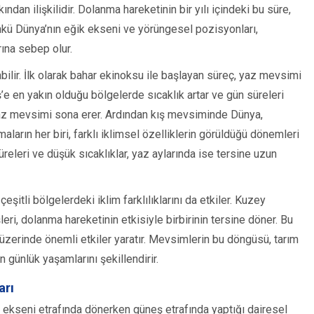
dan ilişkilidir. Dolanma hareketinin bir yılı içindeki bu süre,
ünkü Dünya’nın eğik ekseni ve yörüngesel pozisyonları,
rına sebep olur.
bilir. İlk olarak bahar ekinoksu ile başlayan süreç, yaz mevsimi
’e en yakın olduğu bölgelerde sıcaklık artar ve gün süreleri
yaz mevsimi sona erer. Ardından kış mevsiminde Dünya,
arın her biri, farklı iklimsel özelliklerin görüldüğü dönemleri
üreleri ve düşük sıcaklıklar, yaz aylarında ise tersine uzun
itli bölgelerdeki iklim farklılıklarını da etkiler. Kuzey
ri, dolanma hareketinin etkisiyle birbirinin tersine döner. Bu
 üzerinde önemli etkiler yaratır. Mevsimlerin bu döngüsü, tarım
ın günlük yaşamlarını şekillendirir.
arı
ekseni etrafında dönerken güneş etrafında yaptığı dairesel