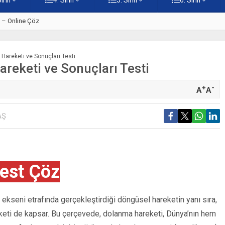
ti – Online Çöz
5. Sınıf Kur’an-ı Kerim’in Ana 
 Hareketi ve Sonuçları Testi
areketi ve Sonuçları Testi
+
-
A
A
AŞ
est Çöz
ekseni etrafında gerçekleştirdiği döngüsel hareketin yanı sıra,
keti de kapsar. Bu çerçevede, dolanma hareketi, Dünya’nın hem