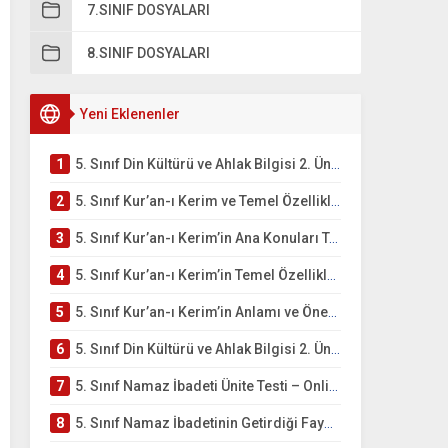
7.SINIF DOSYALARI
8.SINIF DOSYALARI
Yeni Eklenenler
1
5. Sınıf Din Kültürü ve Ahlak Bilgisi 2. Ünite: Kur’an-ı Kerim Çalışmaları
2
5. Sınıf Kur’an-ı Kerim ve Temel Özellikleri Testi – Online Çöz
3
5. Sınıf Kur’an-ı Kerim’in Ana Konuları Testi – Online Çöz
4
5. Sınıf Kur’an-ı Kerim’in Temel Özellikleri ve Önemi Testi – Online Çöz
5
5. Sınıf Kur’an-ı Kerim’in Anlamı ve Önemi Testi – Online Çöz
6
5. Sınıf Din Kültürü ve Ahlak Bilgisi 2. Ünite: Namaz İbadeti Çalışmaları
7
5. Sınıf Namaz İbadeti Ünite Testi – Online Çöz
8
5. Sınıf Namaz İbadetinin Getirdiği Faydalar Testi