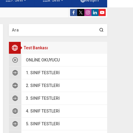
Konuları Testi – Online Çöz
5. Sınıf Kur’a
Test Bankası
ONLINE OKUYUCU
1. SINIF TESTLERI
2. SINIF TESTLERI
3. SINIF TESTLERI
4. SINIF TESTLERI
5. SINIF TESTLERI