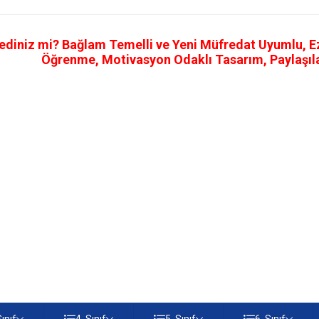
ediniz mi? Bağlam Temelli ve Yeni Müfredat Uyumlu, Ezb
Öğrenme, Motivasyon Odaklı Tasarım, Paylaşılab
Sınıf
4. Sınıf
5. Sınıf
6. Sınıf