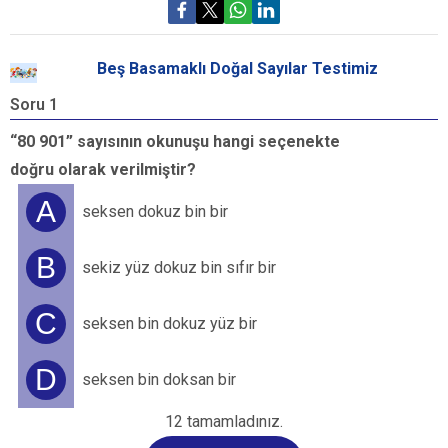
Beş Basamaklı Doğal Sayılar Testimiz
Soru 1
S
“80 901” sayısının okunuşu hangi seçenekte
doğru olarak verilmiştir?
A
seksen dokuz bin bir
B
sekiz yüz dokuz bin sıfır bir
C
seksen bin dokuz yüz bir
a
h
D
seksen bin doksan bir
12 tamamladınız.