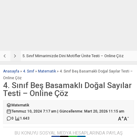
5. Sınıf Din Kültürü ve Ahlak Bilgisi 4. Ünite: Mimarimizde Dini Motifler Çalışmaları
5. Sınıf Mimarimizde Dini Motifler Ünite Testi – Online Çöz
5
Anasayfa
»
4. Sınıf
»
Matematik
»
4. Sınıf Beş Basamaklı Doğal Sayılar Testi –
Online Çöz
4. Sınıf Beş Basamaklı Doğal Sayılar
Testi – Online Çöz
Matematik
Temmuz 10, 2024 7:17 am | Güncellenme: Mart 20, 2026 11:15 am
+
-
A
A
0
1.643
BU KONUYU SOSYAL MEDYA HESAPLARINDA PAYLAŞ