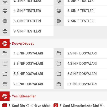
2. SINIF TESTLERI
3. SINIF TESTLERI
4. SINIF TESTLERI
5. SINIF TESTLERI
6. SINIF TESTLERI
7. SINIF TESTLERI
8. SINIF TESTLERI
Dosya Deposu
1.SINIF DOSYALARI
2.SINIF DOSYALARI
3.SINIF DOSYALARI
4.SINIF DOSYALARI
5.SINIF DOSYALARI
6.SINIF DOSYALARI
7.SINIF DOSYALARI
8.SINIF DOSYALARI
Yeni Eklenenler
1
5. Sınıf Din Kültürü ve Ahlak Bilgisi 4. Ünite: Mimarimizde Dini Motifler Çalışmaları
2
5. Sınıf Mimarimizde Dini Motifler Ünite Testi – Online Çöz