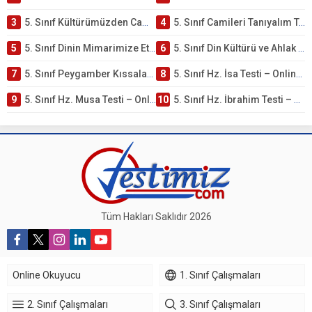
3
5. Sınıf Kültürümüzden Cami Örnekleri Testi – Online Çöz
4
5. Sınıf Camileri Tanıyalım Testi – Online Çöz
5
5. Sınıf Dinin Mimarimize Etkisi Testi – Online Çöz
6
5. Sınıf Din Kültürü ve Ahlak Bilgisi 4. Ünite: Peygamber Kıssaları Çalışmaları
7
5. Sınıf Peygamber Kıssaları Ünite Testi – Online Çöz
8
5. Sınıf Hz. İsa Testi – Online Çöz
9
5. Sınıf Hz. Musa Testi – Online Çöz
10
5. Sınıf Hz. İbrahim Testi – Online Çöz
Tüm Hakları Saklıdır 2026
Online Okuyucu
1. Sınıf Çalışmaları
2. Sınıf Çalışmaları
3. Sınıf Çalışmaları