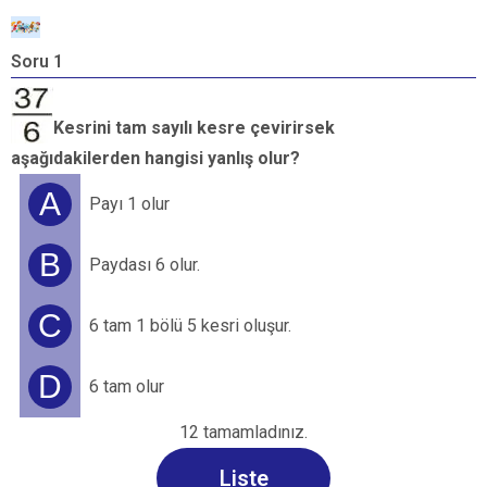
Soru 1
S
Kesrini tam sayılı kesre çevirirsek
aşağıdakilerden hangisi yanlış olur?
A
Payı 1 olur
B
Paydası 6 olur.
C
6 tam 1 bölü 5 kesri oluşur.
D
6 tam olur
12 tamamladınız.
→
Liste