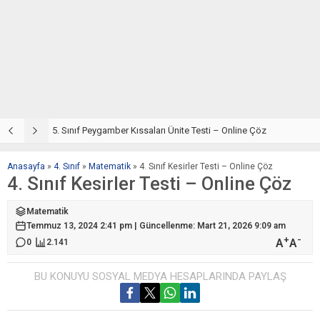
5. Sınıf Din Kültürü ve Ahlak Bilgisi 4. Ünite: Peygamber Kıssaları Çalışmaları
5. Sınıf Peygamber Kıssaları Ünite Testi – Online Çöz
5
Anasayfa
»
4. Sınıf
»
Matematik
»
4. Sınıf Kesirler Testi – Online Çöz
4. Sınıf Kesirler Testi – Online Çöz
Matematik
Temmuz 13, 2024 2:41 pm | Güncellenme: Mart 21, 2026 9:09 am
+
-
A
A
0
2.141
BU KONUYU SOSYAL MEDYA HESAPLARINDA PAYLAŞ