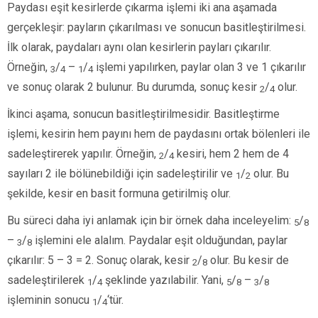
Paydası eşit kesirlerde çıkarma işlemi iki ana aşamada
gerçekleşir: payların çıkarılması ve sonucun basitleştirilmesi.
İlk olarak, paydaları aynı olan kesirlerin payları çıkarılır.
Örneğin,
/
–
/
işlemi yapılırken, paylar olan 3 ve 1 çıkarılır
3
4
1
4
ve sonuç olarak 2 bulunur. Bu durumda, sonuç kesir
/
olur.
2
4
İkinci aşama, sonucun basitleştirilmesidir. Basitleştirme
işlemi, kesirin hem payını hem de paydasını ortak bölenleri ile
sadeleştirerek yapılır. Örneğin,
/
kesiri, hem 2 hem de 4
2
4
sayıları 2 ile bölünebildiği için sadeleştirilir ve
/
olur. Bu
1
2
şekilde, kesir en basit formuna getirilmiş olur.
Bu süreci daha iyi anlamak için bir örnek daha inceleyelim:
/
5
8
–
/
işlemini ele alalım. Paydalar eşit olduğundan, paylar
3
8
çıkarılır: 5 – 3 = 2. Sonuç olarak, kesir
/
olur. Bu kesir de
2
8
sadeleştirilerek
/
şeklinde yazılabilir. Yani,
/
–
/
1
4
5
8
3
8
işleminin sonucu
/
‘tür.
1
4