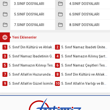
3.SINIF DOSYALARI
4.SINIF DOSYALARI
5.SINIF DOSYALARI
6.SINIF DOSYALARI
7.SINIF DOSYALARI
8.SINIF DOSYALARI
Yeni Eklenenler
1
5. Sınıf Din Kültürü ve Ahlak Bilgisi 2. Ünite: Namaz İbadeti Çalışmaları
2
5. Sınıf Namaz İbadeti Ünite Testi – Online Çöz
3
5. Sınıf Namaz İbadetinin Getirdiği Faydalar Testi
4
5. Sınıf Namazın Kılınış Şartları Testi
5
5. Sınıf Namazın Kılınışı Testi – Online Çöz
6
5. Sınıf Namaz Çeşitleri Testi – Online Çöz
7
5. Sınıf Allah’ın Huzurunda Olmak – Namaz İbadeti Testi
8
5. Sınıf Din Kültürü ve Ahlak Bilgisi 1. Ünite: Allah İnancı Çalışmaları
9
5. Sınıf Allah’ın Güzel İsimleri Testi – Online Çöz
10
5. Sınıf Allah’ın Varlığı ve Birliği Testi – Online Çöz