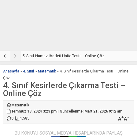
5. Sınıf Din Kültürü ve Ahlak Bilgisi 2. Ünite: Namaz İbadeti Çalışmaları
5. Sınıf Namaz İbadeti Ünite Testi – Online Çöz
5
Anasayfa
»
4. Sınıf
»
Matematik
»
4. Sınıf Kesirlerde Çıkarma Testi – Online
Çöz
4. Sınıf Kesirlerde Çıkarma Testi –
Online Çöz
Matematik
Temmuz 13, 2024 3:23 pm | Güncellenme: Mart 21, 2026 9:12 am
+
-
A
A
0
1.585
BU KONUYU SOSYAL MEDYA HESAPLARINDA PAYLAŞ