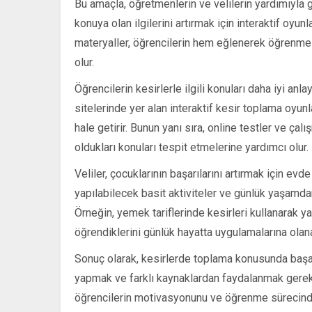
Bu amaçla, öğretmenlerin ve velilerin yardımıyla gü
konuya olan ilgilerini artırmak için interaktif oyunl
materyaller, öğrencilerin hem eğlenerek öğrenmel
olur.
Öğrencilerin kesirlerle ilgili konuları daha iyi anl
sitelerinde yer alan interaktif kesir toplama oyun
hale getirir. Bunun yanı sıra, online testler ve çal
oldukları konuları tespit etmelerine yardımcı olur.
Veliler, çocuklarının başarılarını artırmak için ev
yapılabilecek basit aktiviteler ve günlük yaşamdan
Örneğin, yemek tariflerinde kesirleri kullanarak y
öğrendiklerini günlük hayatta uygulamalarına olana
Sonuç olarak, kesirlerde toplama konusunda başarıl
yapmak ve farklı kaynaklardan faydalanmak gerekli
öğrencilerin motivasyonunu ve öğrenme sürecindeki