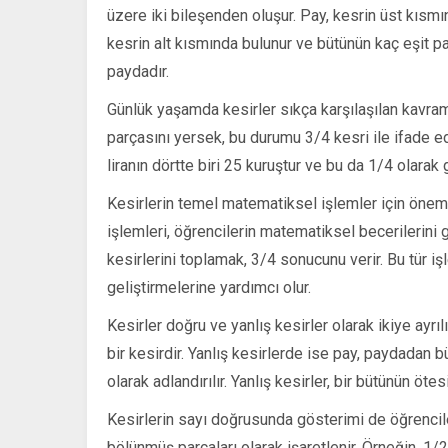
üzere iki bileşenden oluşur. Pay, kesrin üst kısmın
kesrin alt kısmında bulunur ve bütünün kaç eşit p
paydadır.
Günlük yaşamda kesirler sıkça karşılaşılan kavraml
parçasını yersek, bu durumu 3/4 kesri ile ifade eder
liranın dörtte biri 25 kuruştur ve bu da 1/4 olarak g
Kesirlerin temel matematiksel işlemler için önem
işlemleri, öğrencilerin matematiksel becerilerini g
kesirlerini toplamak, 3/4 sonucunu verir. Bu tür 
geliştirmelerine yardımcı olur.
Kesirler doğru ve yanlış kesirler olarak ikiye ayr
bir kesirdir. Yanlış kesirlerde ise pay, paydadan bü
olarak adlandırılır. Yanlış kesirler, bir bütünün öt
Kesirlerin sayı doğrusunda gösterimi de öğrencile
bölünmüş parçaları olarak işaretlenir. Örneğin, 1/2