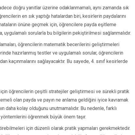
sadece doğru yanıtlar üzerine odaklanmamalı, aynı zamanda sık
encilerin en sık yaptığı hatalardan biri, kesirlerin paydalarını
hataların önüne geçmek için, öğrencilere payda eşitleme
a, uygulamalı sorularla bu bilgilerin pekiştirilmesi sağlanmalıdır.
amaları, öğrencilerin matematik becerilerini geliştirmeleri
rinde hazırlanmış testler ve uygulamalı sorular, öğrencilerin
rdan kaçınmalarını sağlayacaktır. Bu sayede, 4. sınıf kesirlerde
n öğrencilerin çeşitli stratejiler geliştirmesi ve sürekli pratik
n temeli olan payda ve payın ne anlama geldiğini iyice kavramak
anın daha kolay olduğunu unutmamalıdır. Bu nedenle, farklı
me yöntemlerini öğrenmek büyük önem taşır.
tirebilmeleri için düzenli olarak pratik yapmaları gerekmektedir.