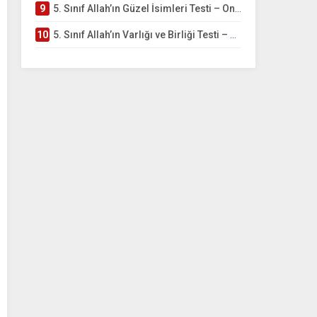
9
5. Sınıf Allah’ın Güzel İsimleri Testi – Online Çöz
10
5. Sınıf Allah’ın Varlığı ve Birliği Testi – Online Çöz