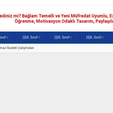
ediniz mi? Bağlam Temelli ve Yeni Müfredat Uyumlu, Ezb
Öğrenme, Motivasyon Odaklı Tasarım, Paylaşılab
Sınıf
4. Sınıf
5. Sınıf
6. Sınıf
z
5. Sınıf Namaz İbadetinin Geti