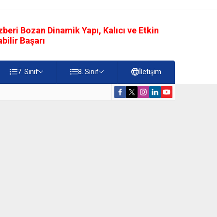
eri Bozan Dinamik Yapı, Kalıcı ve Etkin
ilir Başarı
7. Sınıf
8. Sınıf
İletişim
rdiği Faydalar Testi
5. Sınıf Namazı