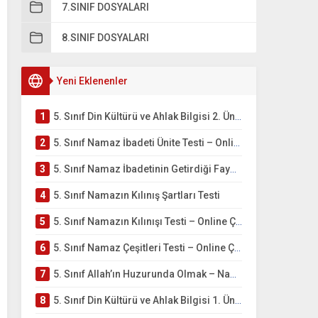
7.SINIF DOSYALARI
8.SINIF DOSYALARI
Yeni Eklenenler
1
5. Sınıf Din Kültürü ve Ahlak Bilgisi 2. Ünite: Namaz İbadeti Çalışmaları
2
5. Sınıf Namaz İbadeti Ünite Testi – Online Çöz
3
5. Sınıf Namaz İbadetinin Getirdiği Faydalar Testi
4
5. Sınıf Namazın Kılınış Şartları Testi
5
5. Sınıf Namazın Kılınışı Testi – Online Çöz
6
5. Sınıf Namaz Çeşitleri Testi – Online Çöz
7
5. Sınıf Allah’ın Huzurunda Olmak – Namaz İbadeti Testi
8
5. Sınıf Din Kültürü ve Ahlak Bilgisi 1. Ünite: Allah İnancı Çalışmaları