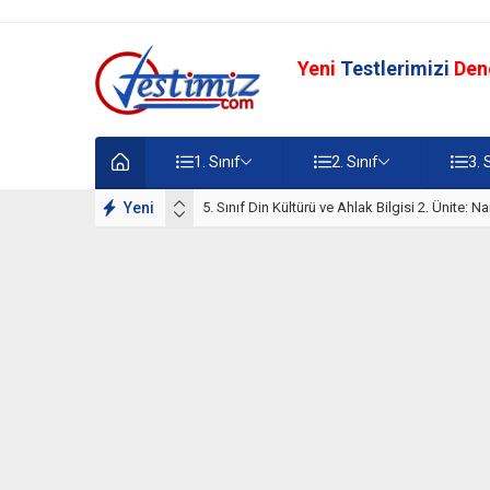
Yeni
Testlerimizi
Den
1. Sınıf
2. Sınıf
3. 
lışmaları
Yeni
5. Sınıf Namaz İbadeti Ünite Testi – Online Çö