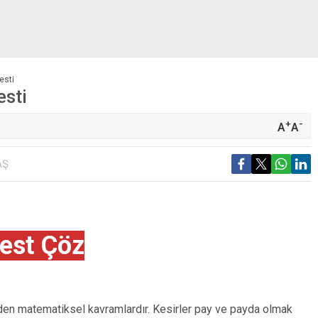
esti
esti
+
-
A
A
AŞ
est Çöz
 eden matematiksel kavramlardır. Kesirler pay ve payda olmak