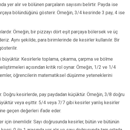
da yer alır ve bölünen parçaların sayısını belirtir. Payda ise
arçaya bölündüğünü gösterir. Örneğin, 3/4 kesrinde 3 pay, 4 ise
ardır. Örneğin, bir pizzayı dört eşit parçaya bölersek ve üç
iz. Aynı şekilde, para birimlerinde de kesirler kullanılır. Bir
österilir.
i büyüktür. Kesirlerle toplama, çıkarma, çarpma ve bölme
eliştirmeleri açısından kritik rol oynar. Örneğin, 1/2 ve 1/4
işlemler, öğrencilerin matematiksel düşünme yeteneklerini
ılır. Doğru kesirlerde, pay paydadan küçüktür. Örneğin, 3/8 doğru
yüktür veya eşittir. 5/4 veya 7/7 gibi kesirler yanlış kesirler
esine geçen değerleri ifade eder.
r için önemlidir. Sayı doğrusunda kesirler, bütün ve bütünün
 kesri, 0 ile 1 arasında yer alır ve sayı doğrusunda tam ortada