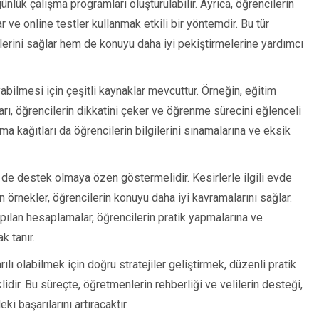
nlük çalışma programları oluşturulabilir. Ayrıca, öğrencilerin
ar ve online testler kullanmak etkili bir yöntemdir. Bu tür
erini sağlar hem de konuyu daha iyi pekiştirmelerine yardımcı
ayabilmesi için çeşitli kaynaklar mevcuttur. Örneğin, eğitim
ları, öğrencilerin dikkatini çeker ve öğrenme sürecini eğlenceli
ışma kağıtları da öğrencilerin bilgilerini sınamalarına ve eksik
de de destek olmaya özen göstermelidir. Kesirlerle ilgili evde
 örnekler, öğrencilerin konuyu daha iyi kavramalarını sağlar.
apılan hesaplamalar, öğrencilerin pratik yapmalarına ve
k tanır.
ı olabilmek için doğru stratejiler geliştirmek, düzenli pratik
dir. Bu süreçte, öğretmenlerin rehberliği ve velilerin desteği,
 başarılarını artıracaktır.