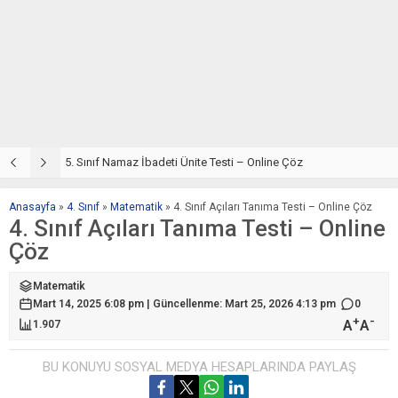
5. Sınıf Din Kültürü ve Ahlak Bilgisi 2. Ünite: Namaz İbadeti Çalışmaları
5. Sınıf Namaz İbadeti Ünite Testi – Online Çöz
5
Anasayfa
»
4. Sınıf
»
Matematik
»
4. Sınıf Açıları Tanıma Testi – Online Çöz
4. Sınıf Açıları Tanıma Testi – Online
Çöz
Matematik
Mart 14, 2025 6:08 pm | Güncellenme: Mart 25, 2026 4:13 pm
0
+
-
A
A
1.907
BU KONUYU SOSYAL MEDYA HESAPLARINDA PAYLAŞ