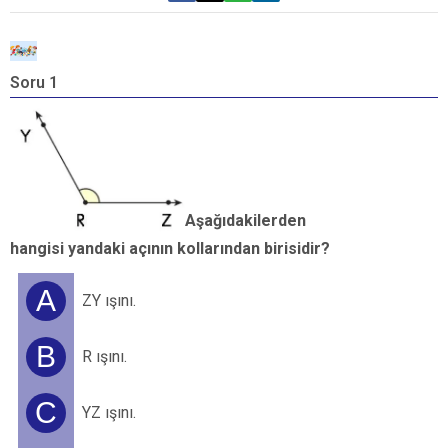
Soru 1
S
Aşağıdakilerden
hangisi yandaki açının kollarından birisidir?
h
A
ZY ışını.
B
R ışını.
C
YZ ışını.