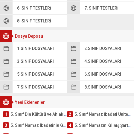
6. SINIF TESTLERI
7. SINIF TESTLERI
8. SINIF TESTLERI
Dosya Deposu
1.SINIF DOSYALARI
2.SINIF DOSYALARI
3.SINIF DOSYALARI
4.SINIF DOSYALARI
5.SINIF DOSYALARI
6.SINIF DOSYALARI
7.SINIF DOSYALARI
8.SINIF DOSYALARI
Yeni Eklenenler
1
5. Sınıf Din Kültürü ve Ahlak Bilgisi 2. Ünite: Namaz İbadeti Çalışmaları
2
5. Sınıf Namaz İbadeti Ünite Testi – Online Çöz
3
5. Sınıf Namaz İbadetinin Getirdiği Faydalar Testi
4
5. Sınıf Namazın Kılınış Şartları Testi