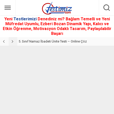
Yeni
Testlerimizi
Denediniz mi? Bağlam Temelli ve Yeni
Müfredat Uyumlu, Ezberi Bozan Dinamik Yapı, Kalıcı ve
Etkin Öğrenme, Motivasyon Odaklı Tasarım, Paylaşılabilir
Başarı
5. Sınıf Din Kültürü ve Ahlak Bilgisi 2. Ünite: Namaz İbadeti Çalışmaları
5. Sınıf Namaz İbadeti Ünite Testi – Online Çöz
5