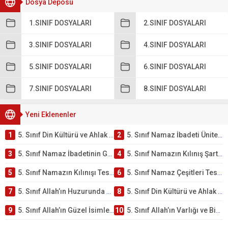
Dosya Deposu
1.SINIF DOSYALARI
2.SINIF DOSYALARI
3.SINIF DOSYALARI
4.SINIF DOSYALARI
5.SINIF DOSYALARI
6.SINIF DOSYALARI
7.SINIF DOSYALARI
8.SINIF DOSYALARI
Yeni Eklenenler
1
5. Sınıf Din Kültürü ve Ahlak Bilgisi 2. Ünite: Namaz İbadeti Çalışmaları
2
5. Sınıf Namaz İbadeti Ünite Testi – Online Çöz
3
5. Sınıf Namaz İbadetinin Getirdiği Faydalar Testi
4
5. Sınıf Namazın Kılınış Şartları Testi
5
5. Sınıf Namazın Kılınışı Testi – Online Çöz
6
5. Sınıf Namaz Çeşitleri Testi – Online Çöz
7
5. Sınıf Allah’ın Huzurunda Olmak – Namaz İbadeti Testi
8
5. Sınıf Din Kültürü ve Ahlak Bilgisi 1. Ünite: Allah İnancı Çalışmaları
9
5. Sınıf Allah’ın Güzel İsimleri Testi – Online Çöz
10
5. Sınıf Allah’ın Varlığı ve Birliği Testi – Online Çöz