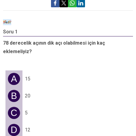
Soru 1
S
78 derecelik açının dik açı olabilmesi için kaç
Ö
eklemeliyiz?
A
15
B
20
C
5
D
12