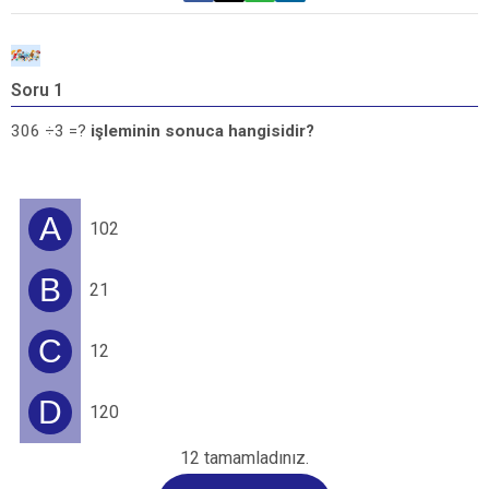
Soru 1
S
7
306 ÷3 =?
işleminin sonuca hangisidir?
A
102
B
21
C
12
D
120
12 tamamladınız.