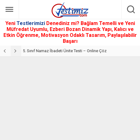
Yeni
Testlerimizi
Denediniz mi? Bağlam Temelli ve Yeni
Müfredat Uyumlu, Ezberi Bozan Dinamik Yapı, Kalıcı ve
Etkin Öğrenme, Motivasyon Odaklı Tasarım, Paylaşılabilir
Başarı
5. Sınıf Din Kültürü ve Ahlak Bilgisi 2. Ünite: Namaz İbadeti Çalışmaları
5. Sınıf Namaz İbadeti Ünite Testi – Online Çöz
5