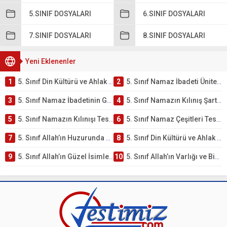
5.SINIF DOSYALARI
6.SINIF DOSYALARI
7.SINIF DOSYALARI
8.SINIF DOSYALARI
Yeni Eklenenler
1
5. Sınıf Din Kültürü ve Ahlak Bilgisi 2. Ünite: Namaz İbadeti Çalışmaları
2
5. Sınıf Namaz İbadeti Ünite Testi – Online Çöz
3
5. Sınıf Namaz İbadetinin Getirdiği Faydalar Testi
4
5. Sınıf Namazın Kılınış Şartları Testi
5
5. Sınıf Namazın Kılınışı Testi – Online Çöz
6
5. Sınıf Namaz Çeşitleri Testi – Online Çöz
7
5. Sınıf Allah’ın Huzurunda Olmak – Namaz İbadeti Testi
8
5. Sınıf Din Kültürü ve Ahlak Bilgisi 1. Ünite: Allah İnancı Çalışmaları
9
5. Sınıf Allah’ın Güzel İsimleri Testi – Online Çöz
10
5. Sınıf Allah’ın Varlığı ve Birliği Testi – Online Çöz