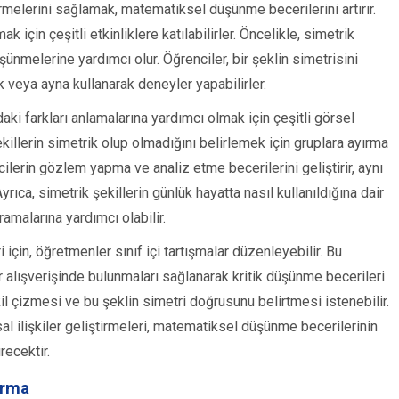
tirmelerini sağlamak, matematiksel düşünme becerilerini artırır.
için çeşitli etkinliklere katılabilirler. Öncelikle, simetrik
şünmelerine yardımcı olur. Öğrenciler, bir şeklin simetrisini
k veya ayna kullanarak deneyler yapabilirler.
aki farkları anlamalarına yardımcı olmak için çeşitli görsel
ekillerin simetrik olup olmadığını belirlemek için gruplara ayırma
encilerin gözlem yapma ve analiz etme becerilerini geliştirir, aynı
rıca, simetrik şekillerin günlük hayatta nasıl kullanıldığına dair
amalarına yardımcı olabilir.
 için, öğretmenler sınıf içi tartışmalar düzenleyebilir. Bu
kir alışverişinde bulunmaları sağlanarak kritik düşünme becerileri
ekil çizmesi ve bu şeklin simetri doğrusunu belirtmesi istenebilir.
ksal ilişkiler geliştirmeleri, matematiksel düşünme becerilerinin
recektir.
urma