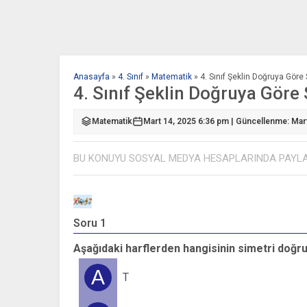
Anasayfa
»
4. Sınıf
»
Matematik
»
4. Sınıf Şeklin Doğruya Göre
4. Sınıf Şeklin Doğruya Göre 
Matematik
Mart 14, 2025 6:36 pm | Güncellenme: Mar
BU KONUYU SOSYAL MEDYA HESAPLARINDA PAYL
Soru 1
Aşağıdaki harflerden hangisinin simetri doğr
A
T