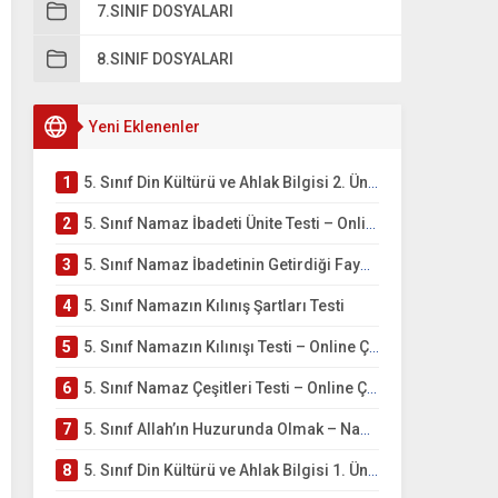
7.SINIF DOSYALARI
8.SINIF DOSYALARI
Yeni Eklenenler
1
5. Sınıf Din Kültürü ve Ahlak Bilgisi 2. Ünite: Namaz İbadeti Çalışmaları
2
5. Sınıf Namaz İbadeti Ünite Testi – Online Çöz
3
5. Sınıf Namaz İbadetinin Getirdiği Faydalar Testi
4
5. Sınıf Namazın Kılınış Şartları Testi
5
5. Sınıf Namazın Kılınışı Testi – Online Çöz
6
5. Sınıf Namaz Çeşitleri Testi – Online Çöz
7
5. Sınıf Allah’ın Huzurunda Olmak – Namaz İbadeti Testi
8
5. Sınıf Din Kültürü ve Ahlak Bilgisi 1. Ünite: Allah İnancı Çalışmaları