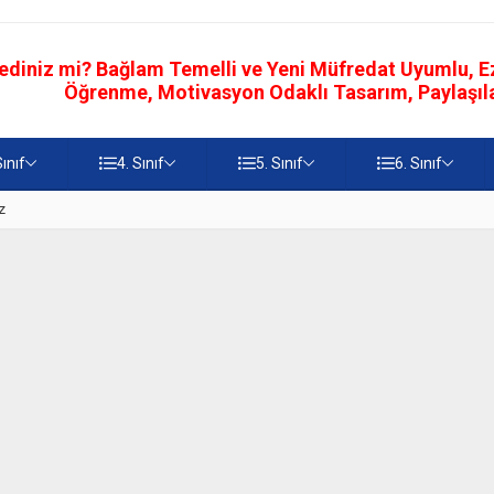
ediniz mi? Bağlam Temelli ve Yeni Müfredat Uyumlu, Ezb
Öğrenme, Motivasyon Odaklı Tasarım, Paylaşılab
Sınıf
4. Sınıf
5. Sınıf
6. Sınıf
z
5. Sınıf Namaz İbadetinin Geti