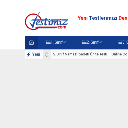
Yeni
Testlerimizi
Den
1. Sınıf
2. Sınıf
3. 
lışmaları
Yeni
5. Sınıf Namaz İbadeti Ünite Testi – Online Çö