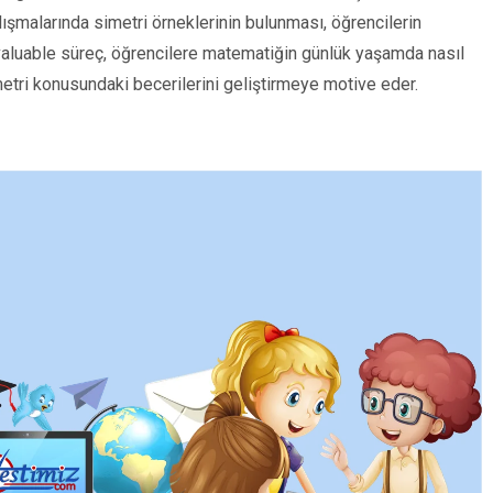
lışmalarında simetri örneklerinin bulunması, öğrencilerin
valuable süreç, öğrencilere matematiğin günlük yaşamda nasıl
imetri konusundaki becerilerini geliştirmeye motive eder.