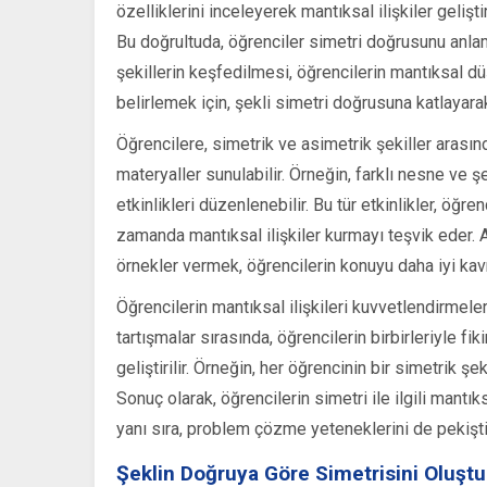
özelliklerini inceleyerek mantıksal ilişkiler geliş
Bu doğrultuda, öğrenciler simetri doğrusunu anlamak 
şekillerin keşfedilmesi, öğrencilerin mantıksal dü
belirlemek için, şekli simetri doğrusuna katlayara
Öğrencilere, simetrik ve asimetrik şekiller arasınd
materyaller sunulabilir. Örneğin, farklı nesne ve ş
etkinlikleri düzenlenebilir. Bu tür etkinlikler, öğr
zamanda mantıksal ilişkiler kurmayı teşvik eder. Ay
örnekler vermek, öğrencilerin konuyu daha iyi kavr
Öğrencilerin mantıksal ilişkileri kuvvetlendirmeleri
tartışmalar sırasında, öğrencilerin birbirleriyle fi
geliştirilir. Örneğin, her öğrencinin bir simetrik ş
Sonuç olarak, öğrencilerin simetri ile ilgili mantı
yanı sıra, problem çözme yeteneklerini de pekişti
Şeklin Doğruya Göre Simetrisini Oluşt