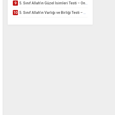
9
5. Sınıf Allah’ın Güzel İsimleri Testi – Online Çöz
10
5. Sınıf Allah’ın Varlığı ve Birliği Testi – Online Çöz