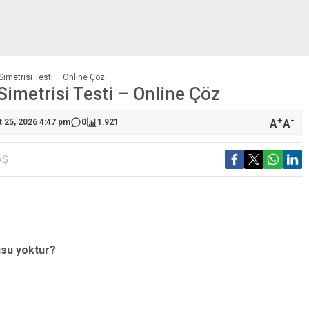
 Simetrisi Testi – Online Çöz
Simetrisi Testi – Online Çöz
+
-
A
A
t 25, 2026 4:47 pm
0
1.921
AŞ
S
usu yoktur?