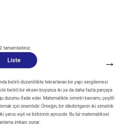
Y
2 tamamladınız.
→
Liste
nda belirli düzenlilikte tekrarlanan bir yapı sergilemesi
klin belirli bir eksen boyunca iki ya da daha fazla parçaya
uğu durumu ifade eder. Matematikte simetri kavramı, çeşitli
dırmak için önemlidir. Örneğin, bir dikdörtgenin iki simetrik
i yarısı eşit ve birbirinin aynısıdır. Bu tür matematiksel
 anlama imkanı sunar.