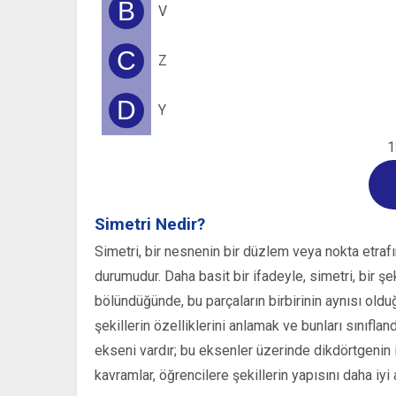
B
V
C
Z
D
Y
1
Simetri Nedir?
Simetri, bir nesnenin bir düzlem veya nokta etrafı
durumudur. Daha basit bir ifadeyle, simetri, bir şe
bölündüğünde, bu parçaların birbirinin aynısı old
şekillerin özelliklerini anlamak ve bunları sınıflan
ekseni vardır; bu eksenler üzerinde dikdörtgenin ik
kavramlar, öğrencilere şekillerin yapısını daha iyi