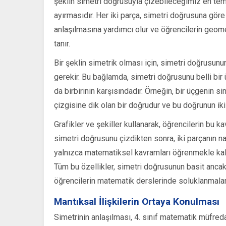
şeklin simetri doğrusuyla çizebileceğimiz en temel
ayırmasıdır. Her iki parça, simetri doğrusuna göre 
anlaşılmasına yardımcı olur ve öğrencilerin geom
tanır.
Bir şeklin simetrik olması için, simetri doğrusunun
gerekir. Bu bağlamda, simetri doğrusunu belli bir 
da birbirinin karşısındadır. Örneğin, bir üçgenin 
çizgisine dik olan bir doğrudur ve bu doğrunun iki y
Grafikler ve şekiller kullanarak, öğrencilerin bu ka
simetri doğrusunu çizdikten sonra, iki parçanın na
yalnızca matematiksel kavramları öğrenmekle kalm
Tüm bu özellikler, simetri doğrusunun basit anca
öğrencilerin matematik derslerinde soluklanmaların
Mantıksal İlişkilerin Ortaya Konulması
Simetrinin anlaşılması, 4. sınıf matematik müfred