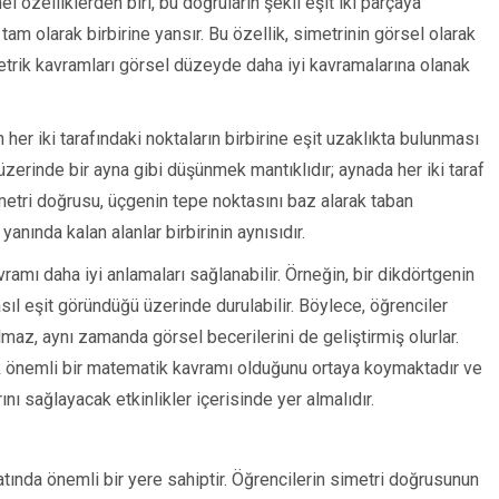
 özelliklerden biri, bu doğruların şekli eşit iki parçaya
tam olarak birbirine yansır. Bu özellik, simetrinin görsel olarak
etrik kavramları görsel düzeyde daha iyi kavramalarına olanak
 her iki tarafındaki noktaların birbirine eşit uzaklıkta bulunması
üzerinde bir ayna gibi düşünmek mantıklıdır; aynada her iki taraf
simetri doğrusu, üçgenin tepe noktasını baz alarak taban
anında kalan alanlar birbirinin aynısıdır.
vramı daha iyi anlamaları sağlanabilir. Örneğin, bir dikdörtgenin
sıl eşit göründüğü üzerinde durulabilir. Böylece, öğrenciler
az, aynı zamanda görsel becerilerini de geliştirmiş olurlar.
k önemli bir matematik kavramı olduğunu ortaya koymaktadır ve
ı sağlayacak etkinlikler içerisinde yer almalıdır.
atında önemli bir yere sahiptir. Öğrencilerin simetri doğrusunun