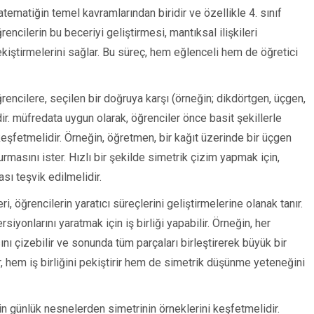
tematiğin temel kavramlarından biridir ve özellikle 4. sınıf
cilerin bu beceriyi geliştirmesi, mantıksal ilişkileri
kiştirmelerini sağlar. Bu süreç, hem eğlenceli hem de öğretici
ğrencilere, seçilen bir doğruya karşı (örneğin; dikdörtgen, üçgen,
ir. müfredata uygun olarak, öğrenciler önce basit şekillerle
eşfetmelidir. Örneğin, öğretmen, bir kağıt üzerinde bir üçgen
rmasını ister. Hızlı bir şekilde simetrik çizim yapmak için,
ası teşvik edilmelidir.
ri, öğrencilerin yaratıcı süreçlerini geliştirmelerine olanak tanır.
ersiyonlarını yaratmak için iş birliği yapabilir. Örneğin, her
ını çizebilir ve sonunda tüm parçaları birleştirerek büyük bir
ler, hem iş birliğini pekiştirir hem de simetrik düşünme yeteneğini
n günlük nesnelerden simetrinin örneklerini keşfetmelidir.