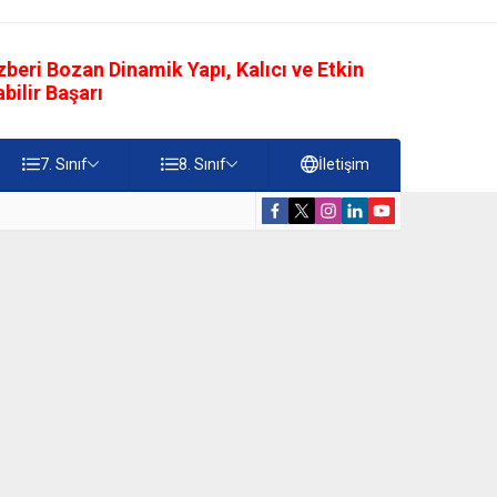
eri Bozan Dinamik Yapı, Kalıcı ve Etkin
ilir Başarı
7. Sınıf
8. Sınıf
İletişim
rdiği Faydalar Testi
5. Sınıf Namazı