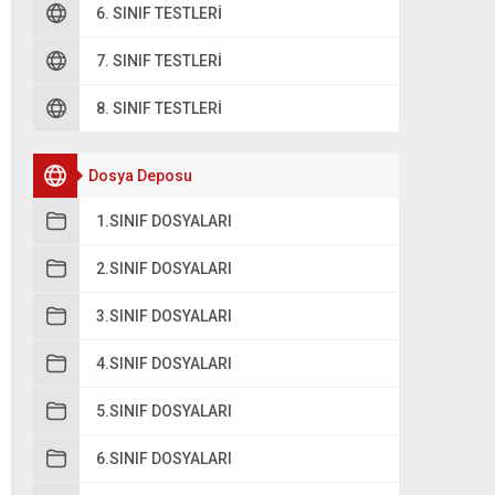
6. SINIF TESTLERI
andaki görsellerden hangisinin simetri doğrusu yoktur?
7. SINIF TESTLERI
A
IV
8. SINIF TESTLERI
B
I
Dosya Deposu
C
II
1.SINIF DOSYALARI
D
III
2.SINIF DOSYALARI
3.SINIF DOSYALARI
4.SINIF DOSYALARI
5.SINIF DOSYALARI
6.SINIF DOSYALARI