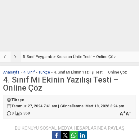
5. Sınıf Din Kültürü ve Ahlak Bilgisi 4. Ünite: Peygamber Kıssaları Çalışmaları
5. Sınıf Peygamber Kıssaları Ünite Testi – Online Çöz
5
Anasayfa
»
4. Sınıf
»
Türkçe
»
4. Sınıf Mi Ekinin Yazılışı Testi – Online Çöz
4. Sınıf Mi Ekinin Yazılışı Testi –
Online Çöz
Türkçe
Temmuz 27, 2024 7:41 am | Güncellenme: Mart 18, 2026 3:24 pm
+
-
A
A
0
2.350
BU KONUYU SOSYAL MEDYA HESAPLARINDA PAYLAŞ