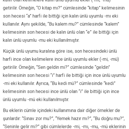
getirilir. Örneğin, “O kitap mı?” cümlesinde “kitap” kelimesinin
son hecesi “a” harfi ile bittiği için kalın ünlü uyumlu -mı eki
kullanılır. Aynı şekilde, “Bu kalem mu?” cümlesinde “kalem”
kelimesinin son hecesi de kalın ünlü olan “e” ile bittiği için
kalın ünlü uyumlu -mu eki kullanılmıştır.
Küçük ünlü uyumu kuralına göre ise, son hecesindeki ünlü
harfi ince olan kelimelere ince ünlü uyumlu ekler (-mi, -mü)
getirilir. Örneğin, “Sen geldin mi?” cümlesinde “geldin”
kelimesinin son hecesi “i” harfi ile bittiği için ince ünlü uyumlu
-mi eki kullanılır. Ayrıca, “Bu kedi mü?” cümlesinde “kedi”
kelimesinin son hecesi ince ünlü olan “i” ile bittiği için ince
ünlü uyumlu -mü eki kullanılmıştır.
Bu eklerin cümle içindeki kullanımına dair diğer örnekler de
şunlardır: “Sınav zor mu?”, “Yemek hazır mı?”, “Bu doğru mu?”,
“Seninle gelir mi?” gibi cümlelerde -mi, -mı, -mu, -mü eklerinin