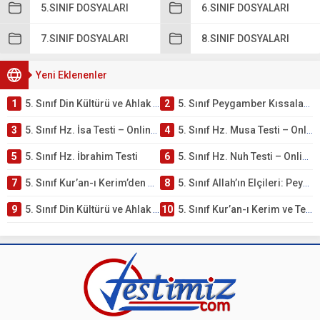
5.SINIF DOSYALARI
6.SINIF DOSYALARI
7.SINIF DOSYALARI
8.SINIF DOSYALARI
Yeni Eklenenler
1
5. Sınıf Din Kültürü ve Ahlak Bilgisi 4. Ünite: Peygamber Kıssaları Çalışmaları
2
5. Sınıf Peygamber Kıssaları Ünite Testi – Online Çöz
3
5. Sınıf Hz. İsa Testi – Online Çöz
4
5. Sınıf Hz. Musa Testi – Online Çöz
5
5. Sınıf Hz. İbrahim Testi
6
5. Sınıf Hz. Nuh Testi – Online Çöz
7
5. Sınıf Kur’an-ı Kerim’den Öğütler – Peygamber Kıssaları Testi – Online Çöz
8
5. Sınıf Allah’ın Elçileri: Peygamberler Testi – Online Çöz
9
5. Sınıf Din Kültürü ve Ahlak Bilgisi 3. Ünite: Kur’an-ı Kerim Çalışmaları
10
5. Sınıf Kur’an-ı Kerim ve Temel Özellikleri Testi – Online Çöz