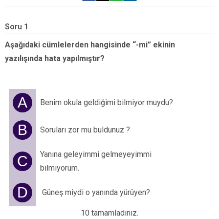
Soru 1
S
Aşağıdaki cümlelerden hangisinde “-mi” ekinin
A
yazılışında hata yapılmıştır?
y
A
Benim okula geldiğimi bilmiyor muydu?
B
Soruları zor mu buldunuz ?
Yanına geleyimmi gelmeyeyimmi
C
bilmiyorum.
D
Güneş miydi o yanında yürüyen?
10 tamamladınız.