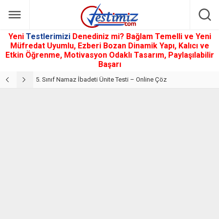
Yeni
Testlerimizi
Denediniz mi? Bağlam Temelli ve Yeni
Müfredat Uyumlu, Ezberi Bozan Dinamik Yapı, Kalıcı ve
Etkin Öğrenme, Motivasyon Odaklı Tasarım, Paylaşılabilir
Başarı
5. Sınıf Din Kültürü ve Ahlak Bilgisi 2. Ünite: Namaz İbadeti Çalışmaları
5. Sınıf Namaz İbadeti Ünite Testi – Online Çöz
5