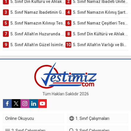
1
5. Sınıf Din Kültürü ve Ahlak Bilgisi 2. Ünite: Namaz İbadeti Çalışmaları
2
5. Sınıf Namaz İbadeti Ünite Testi – Online Çöz
3
5. Sınıf Namaz İbadetinin Getirdiği Faydalar Testi
4
5. Sınıf Namazın Kılınış Şartları Testi
5
5. Sınıf Namazın Kılınışı Testi – Online Çöz
6
5. Sınıf Namaz Çeşitleri Testi – Online Çöz
7
5. Sınıf Allah’ın Huzurunda Olmak – Namaz İbadeti Testi
8
5. Sınıf Din Kültürü ve Ahlak Bilgisi 1. Ünite: Allah İnancı Çalışmaları
9
5. Sınıf Allah’ın Güzel İsimleri Testi – Online Çöz
10
5. Sınıf Allah’ın Varlığı ve Birliği Testi – Online Çöz
Tüm Hakları Saklıdır 2026
Online Okuyucu
1. Sınıf Çalışmaları
2. Sınıf Çalışmaları
3. Sınıf Çalışmaları