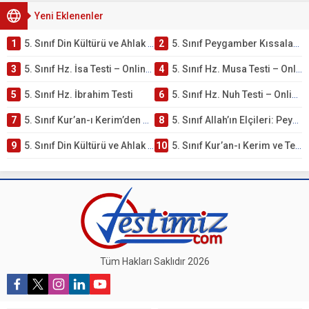
Yeni Eklenenler
1
5. Sınıf Din Kültürü ve Ahlak Bilgisi 4. Ünite: Peygamber Kıssaları Çalışmaları
2
5. Sınıf Peygamber Kıssaları Ünite Testi – Online Çöz
3
5. Sınıf Hz. İsa Testi – Online Çöz
4
5. Sınıf Hz. Musa Testi – Online Çöz
5
5. Sınıf Hz. İbrahim Testi
6
5. Sınıf Hz. Nuh Testi – Online Çöz
7
5. Sınıf Kur’an-ı Kerim’den Öğütler – Peygamber Kıssaları Testi – Online Çöz
8
5. Sınıf Allah’ın Elçileri: Peygamberler Testi – Online Çöz
9
5. Sınıf Din Kültürü ve Ahlak Bilgisi 3. Ünite: Kur’an-ı Kerim Çalışmaları
10
5. Sınıf Kur’an-ı Kerim ve Temel Özellikleri Testi – Online Çöz
Tüm Hakları Saklıdır 2026