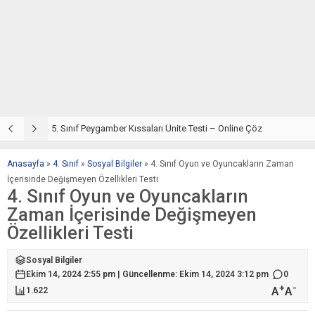
5. Sınıf Din Kültürü ve Ahlak Bilgisi 4. Ünite: Peygamber Kıssaları Çalışmaları
5. Sınıf Peygamber Kıssaları Ünite Testi – Online Çöz
5
Anasayfa
»
4. Sınıf
»
Sosyal Bilgiler
»
4. Sınıf Oyun ve Oyuncakların Zaman
İçerisinde Değişmeyen Özellikleri Testi
4. Sınıf Oyun ve Oyuncakların
Zaman İçerisinde Değişmeyen
Özellikleri Testi
Sosyal Bilgiler
Ekim 14, 2024 2:55 pm | Güncellenme: Ekim 14, 2024 3:12 pm
0
+
-
A
A
1.622