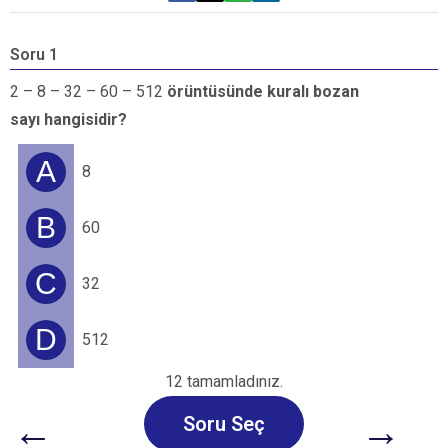
Soru 1
S
2 – 8 – 32 – 60 – 512
örüntüsünde kuralı bozan
5
sayı hangisidir?
e
A
8
B
60
C
32
D
512
12 tamamladınız.
←
→
Soru Seç