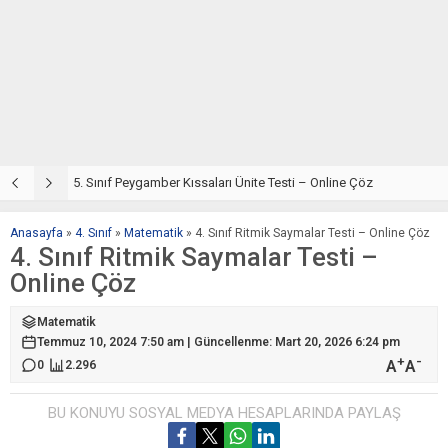
5. Sınıf Din Kültürü ve Ahlak Bilgisi 4. Ünite: Peygamber Kıssaları Çalışmaları
5. Sınıf Peygamber Kıssaları Ünite Testi – Online Çöz
5
Anasayfa
»
4. Sınıf
»
Matematik
»
4. Sınıf Ritmik Saymalar Testi – Online Çöz
4. Sınıf Ritmik Saymalar Testi –
Online Çöz
Matematik
Temmuz 10, 2024 7:50 am | Güncellenme: Mart 20, 2026 6:24 pm
+
-
A
A
0
2.296
BU KONUYU SOSYAL MEDYA HESAPLARINDA PAYLAŞ