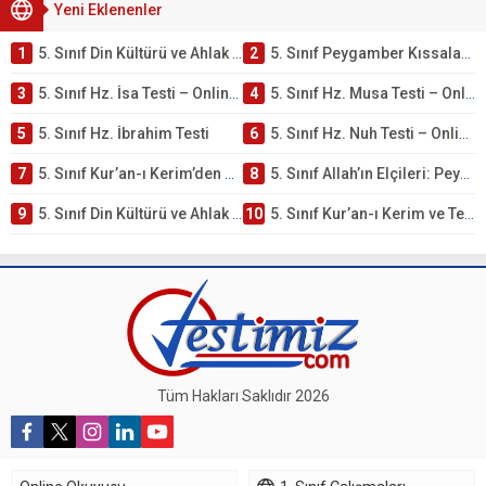
Yeni Eklenenler
1
5. Sınıf Din Kültürü ve Ahlak Bilgisi 4. Ünite: Peygamber Kıssaları Çalışmaları
2
5. Sınıf Peygamber Kıssaları Ünite Testi – Online Çöz
3
5. Sınıf Hz. İsa Testi – Online Çöz
4
5. Sınıf Hz. Musa Testi – Online Çöz
5
5. Sınıf Hz. İbrahim Testi
6
5. Sınıf Hz. Nuh Testi – Online Çöz
7
5. Sınıf Kur’an-ı Kerim’den Öğütler – Peygamber Kıssaları Testi – Online Çöz
8
5. Sınıf Allah’ın Elçileri: Peygamberler Testi – Online Çöz
9
5. Sınıf Din Kültürü ve Ahlak Bilgisi 3. Ünite: Kur’an-ı Kerim Çalışmaları
10
5. Sınıf Kur’an-ı Kerim ve Temel Özellikleri Testi – Online Çöz
Tüm Hakları Saklıdır 2026