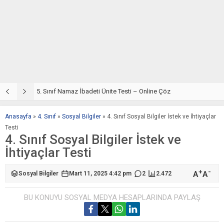
5. Sınıf Din Kültürü ve Ahlak Bilgisi 2. Ünite: Namaz İbadeti Çalışmaları
5. Sınıf Namaz İbadeti Ünite Testi – Online Çöz
5
Anasayfa
»
4. Sınıf
»
Sosyal Bilgiler
»
4. Sınıf Sosyal Bilgiler İstek ve İhtiyaçlar
Testi
4. Sınıf Sosyal Bilgiler İstek ve
İhtiyaçlar Testi
+
-
A
A
Sosyal Bilgiler
Mart 11, 2025 4:42 pm
2
2.472
BU KONUYU SOSYAL MEDYA HESAPLARINDA PAYLAŞ