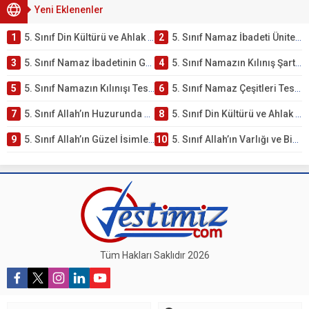
Yeni Eklenenler
1
5. Sınıf Din Kültürü ve Ahlak Bilgisi 2. Ünite: Namaz İbadeti Çalışmaları
2
5. Sınıf Namaz İbadeti Ünite Testi – Online Çöz
3
5. Sınıf Namaz İbadetinin Getirdiği Faydalar Testi
4
5. Sınıf Namazın Kılınış Şartları Testi
5
5. Sınıf Namazın Kılınışı Testi – Online Çöz
6
5. Sınıf Namaz Çeşitleri Testi – Online Çöz
7
5. Sınıf Allah’ın Huzurunda Olmak – Namaz İbadeti Testi
8
5. Sınıf Din Kültürü ve Ahlak Bilgisi 1. Ünite: Allah İnancı Çalışmaları
9
5. Sınıf Allah’ın Güzel İsimleri Testi – Online Çöz
10
5. Sınıf Allah’ın Varlığı ve Birliği Testi – Online Çöz
Tüm Hakları Saklıdır 2026