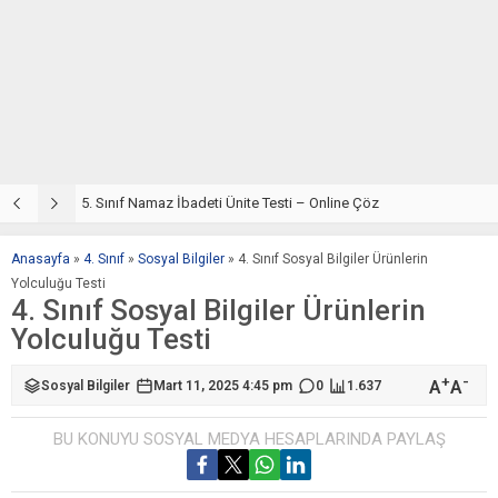
5. Sınıf Din Kültürü ve Ahlak Bilgisi 2. Ünite: Namaz İbadeti Çalışmaları
5. Sınıf Namaz İbadeti Ünite Testi – Online Çöz
5
Anasayfa
»
4. Sınıf
»
Sosyal Bilgiler
»
4. Sınıf Sosyal Bilgiler Ürünlerin
Yolculuğu Testi
4. Sınıf Sosyal Bilgiler Ürünlerin
Yolculuğu Testi
+
-
A
A
Sosyal Bilgiler
Mart 11, 2025 4:45 pm
0
1.637
BU KONUYU SOSYAL MEDYA HESAPLARINDA PAYLAŞ