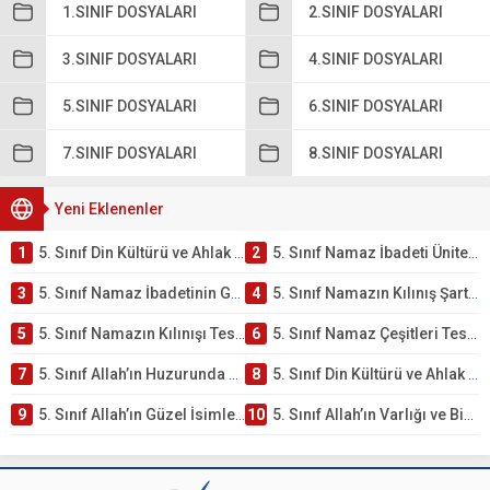
1.SINIF DOSYALARI
2.SINIF DOSYALARI
3.SINIF DOSYALARI
4.SINIF DOSYALARI
5.SINIF DOSYALARI
6.SINIF DOSYALARI
7.SINIF DOSYALARI
8.SINIF DOSYALARI
Yeni Eklenenler
1
5. Sınıf Din Kültürü ve Ahlak Bilgisi 2. Ünite: Namaz İbadeti Çalışmaları
2
5. Sınıf Namaz İbadeti Ünite Testi – Online Çöz
3
5. Sınıf Namaz İbadetinin Getirdiği Faydalar Testi
4
5. Sınıf Namazın Kılınış Şartları Testi
5
5. Sınıf Namazın Kılınışı Testi – Online Çöz
6
5. Sınıf Namaz Çeşitleri Testi – Online Çöz
7
5. Sınıf Allah’ın Huzurunda Olmak – Namaz İbadeti Testi
8
5. Sınıf Din Kültürü ve Ahlak Bilgisi 1. Ünite: Allah İnancı Çalışmaları
9
5. Sınıf Allah’ın Güzel İsimleri Testi – Online Çöz
10
5. Sınıf Allah’ın Varlığı ve Birliği Testi – Online Çöz