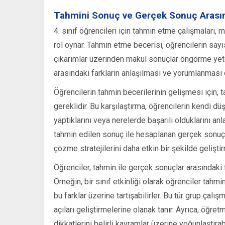
Tahmini Sonuç ve Gerçek Sonuç Arasın
4. sınıf öğrencileri için tahmin etme çalışmaları,
rol oynar. Tahmin etme becerisi, öğrencilerin sayı
çıkarımlar üzerinden makul sonuçlar öngörme yeten
arasındaki farkların anlaşılması ve yorumlanması d
Öğrencilerin tahmin becerilerinin gelişmesi için, t
gereklidir. Bu karşılaştırma, öğrencilerin kendi 
yaptıklarını veya nerelerde başarılı olduklarını a
tahmin edilen sonuç ile hesaplanan gerçek sonuç 
çözme stratejilerini daha etkin bir şekilde gelişti
Öğrenciler, tahmin ile gerçek sonuçlar arasındaki 
Örneğin, bir sınıf etkinliği olarak öğrenciler tahmi
bu farklar üzerine tartışabilirler. Bu tür grup çalı
açıları geliştirmelerine olanak tanır. Ayrıca, öğret
dikkatlerini belirli kavramlar üzerine yoğunlaştırabi