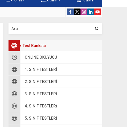
Konuları Testi – Online Çöz
5. Sınıf Kur’a
Test Bankası
ONLINE OKUYUCU
1. SINIF TESTLERI
2. SINIF TESTLERI
3. SINIF TESTLERI
4. SINIF TESTLERI
5. SINIF TESTLERI