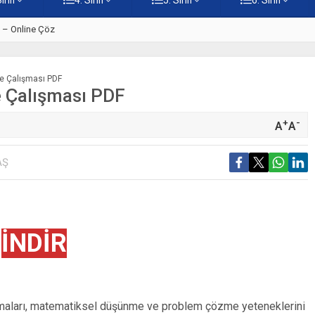
ti – Online Çöz
5. Sınıf Kur’an-ı Kerim’in Ana 
me Çalışması PDF
e Çalışması PDF
+
-
A
A
AŞ
İNDİR
lışmaları, matematiksel düşünme ve problem çözme yeteneklerini