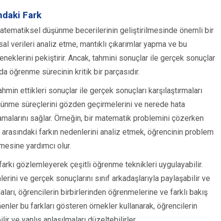
daki Fark
 matematiksel düşünme becerilerinin geliştirilmesinde önemli bir
sal verileri analiz etme, mantıklı çıkarımlar yapma ve bu
eklerini pekiştirir. Ancak, tahmini sonuçlar ile gerçek sonuçlar
a öğrenme sürecinin kritik bir parçasıdır.
ahmin ettikleri sonuçlar ile gerçek sonuçları karşılaştırmaları
düşünme süreçlerini gözden geçirmelerini ve nerede hata
nlamalarını sağlar. Örneğin, bir matematik problemini çözerken
arasındaki farkın nedenlerini analiz etmek, öğrencinin problem
rmesine yardımcı olur.
farkı gözlemleyerek çeşitli öğrenme teknikleri uygulayabilir.
nlerini ve gerçek sonuçlarını sınıf arkadaşlarıyla paylaşabilir ve
şmaları, öğrencilerin birbirlerinden öğrenmelerine ve farklı bakış
menler bu farkları gösteren örnekler kullanarak, öğrencilerin
lir ve yanlış anlaşılmaları düzeltebilirler.