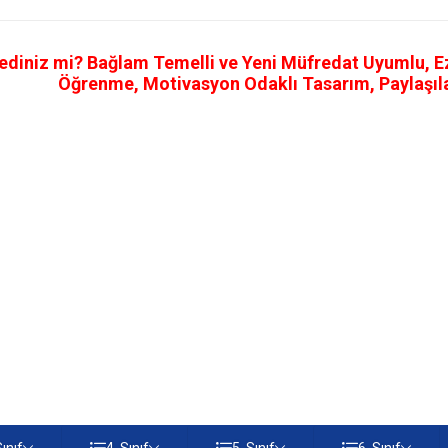
ediniz mi? Bağlam Temelli ve Yeni Müfredat Uyumlu, Ezb
Öğrenme, Motivasyon Odaklı Tasarım, Paylaşılab
Sınıf
4. Sınıf
5. Sınıf
6. Sınıf