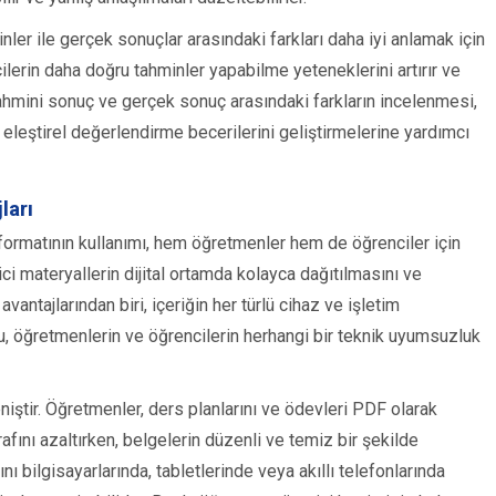
nler ile gerçek sonuçlar arasındaki farkları daha iyi anlamak için
ncilerin daha doğru tahminler yapabilme yeteneklerini artırır ve
ahmini sonuç ve gerçek sonuç arasındaki farkların incelenmesi,
leştirel değerlendirme becerilerini geliştirmelerine yardımcı
ları
 formatının kullanımı, hem öğretmenler hem de öğrenciler için
ici materyallerin dijital ortamda kolayca dağıtılmasını ve
vantajlarından biri, içeriğin her türlü cihaz ve işletim
u, öğretmenlerin ve öğrencilerin herhangi bir teknik uyumsuzluk
niştir. Öğretmenler, ders planlarını ve ödevleri PDF olarak
rafını azaltırken, belgelerin düzenli ve temiz bir şekilde
ı bilgisayarlarında, tabletlerinde veya akıllı telefonlarında