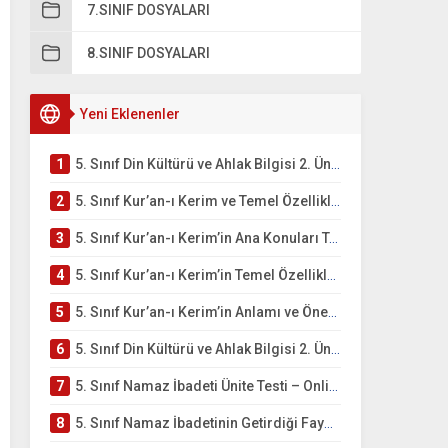
7.SINIF DOSYALARI
8.SINIF DOSYALARI
Yeni Eklenenler
1
5. Sınıf Din Kültürü ve Ahlak Bilgisi 2. Ünite: Kur’an-ı Kerim Çalışmaları
2
5. Sınıf Kur’an-ı Kerim ve Temel Özellikleri Testi – Online Çöz
3
5. Sınıf Kur’an-ı Kerim’in Ana Konuları Testi – Online Çöz
4
5. Sınıf Kur’an-ı Kerim’in Temel Özellikleri ve Önemi Testi – Online Çöz
5
5. Sınıf Kur’an-ı Kerim’in Anlamı ve Önemi Testi – Online Çöz
6
5. Sınıf Din Kültürü ve Ahlak Bilgisi 2. Ünite: Namaz İbadeti Çalışmaları
7
5. Sınıf Namaz İbadeti Ünite Testi – Online Çöz
8
5. Sınıf Namaz İbadetinin Getirdiği Faydalar Testi