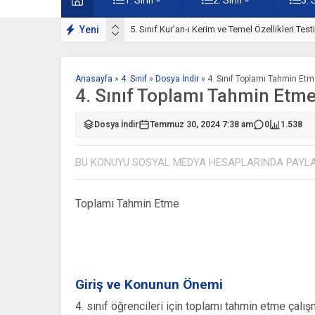
ışmaları
Yeni
5. Sınıf Kur’an-ı Kerim ve Temel Özellikleri Tes
Anasayfa
»
4. Sınıf
»
Dosya İndir
»
4. Sınıf Toplamı Tahmin Et
4. Sınıf Toplamı Tahmin Etm
Dosya İndir
Temmuz 30, 2024 7:38 am
0
1.538
BU KONUYU SOSYAL MEDYA HESAPLARINDA PAYL
Toplamı Tahmin Etme
Giriş ve Konunun Önemi
4. sınıf öğrencileri için toplamı tahmin etme ça