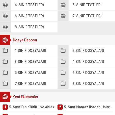
4. SINIF TESTLERI
5. SINIF TESTLERI
6. SINIF TESTLERI
7. SINIF TESTLERI
8. SINIF TESTLERI
Dosya Deposu
1.SINIF DOSYALARI
2.SINIF DOSYALARI
3.SINIF DOSYALARI
4.SINIF DOSYALARI
5.SINIF DOSYALARI
6.SINIF DOSYALARI
7.SINIF DOSYALARI
8.SINIF DOSYALARI
Yeni Eklenenler
1
5. Sınıf Din Kültürü ve Ahlak Bilgisi 2. Ünite: Namaz İbadeti Çalışmaları
2
5. Sınıf Namaz İbadeti Ünite Testi – Online Çöz