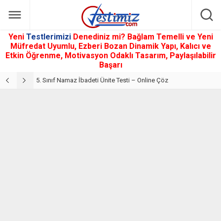
Yeni
Testlerimizi
Denediniz mi? Bağlam Temelli ve Yeni
Müfredat Uyumlu, Ezberi Bozan Dinamik Yapı, Kalıcı ve
Etkin Öğrenme, Motivasyon Odaklı Tasarım, Paylaşılabilir
Başarı
5. Sınıf Din Kültürü ve Ahlak Bilgisi 2. Ünite: Namaz İbadeti Çalışmaları
5. Sınıf Namaz İbadeti Ünite Testi – Online Çöz
5