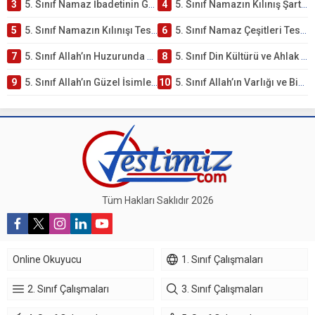
3
5. Sınıf Namaz İbadetinin Getirdiği Faydalar Testi
4
5. Sınıf Namazın Kılınış Şartları Testi
5
5. Sınıf Namazın Kılınışı Testi – Online Çöz
6
5. Sınıf Namaz Çeşitleri Testi – Online Çöz
7
5. Sınıf Allah’ın Huzurunda Olmak – Namaz İbadeti Testi
8
5. Sınıf Din Kültürü ve Ahlak Bilgisi 1. Ünite: Allah İnancı Çalışmaları
9
5. Sınıf Allah’ın Güzel İsimleri Testi – Online Çöz
10
5. Sınıf Allah’ın Varlığı ve Birliği Testi – Online Çöz
Tüm Hakları Saklıdır 2026
Online Okuyucu
1. Sınıf Çalışmaları
2. Sınıf Çalışmaları
3. Sınıf Çalışmaları