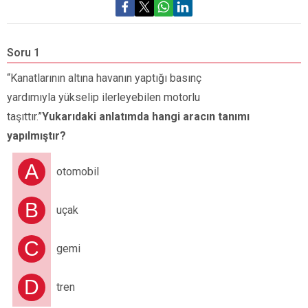
Soru 1
S
“Kanatlarının altına havanın yaptığı basınç
“
yardımıyla yükselip ilerleyebilen motorlu
k
taşıttır.”
Yukarıdaki anlatımda hangi aracın tanımı
a
yapılmıştır?
p
k
A
otomobil
h
B
uçak
C
gemi
D
tren