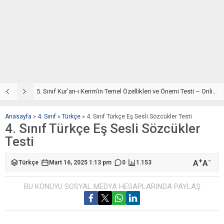
e Çöz
5. Sınıf Kur’an-ı Kerim’in Temel Özellikleri ve Önemi Testi – Online Çöz
5
Anasayfa
»
4. Sınıf
»
Türkçe
»
4. Sınıf Türkçe Eş Sesli Sözcükler Testi
4. Sınıf Türkçe Eş Sesli Sözcükler
Testi
+
-
A
A
Türkçe
Mart 16, 2025 1:13 pm
0
1.153
BU KONUYU SOSYAL MEDYA HESAPLARINDA PAYLAŞ