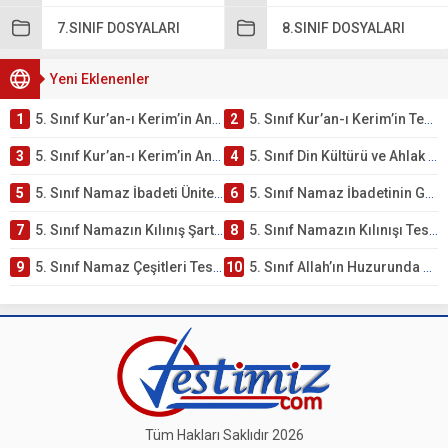
7.SINIF DOSYALARI
8.SINIF DOSYALARI
Yeni Eklenenler
1
5. Sınıf Kur’an-ı Kerim’in Ana Konuları Testi – Online Çöz
2
5. Sınıf Kur’an-ı Kerim’in Temel Özellikleri ve Önemi Testi – Online Çöz
3
5. Sınıf Kur’an-ı Kerim’in Anlamı ve Önemi Testi – Online Çöz
4
5. Sınıf Din Kültürü ve Ahlak Bilgisi 2. Ünite: Namaz İbadeti Çalışmaları
5
5. Sınıf Namaz İbadeti Ünite Testi – Online Çöz
6
5. Sınıf Namaz İbadetinin Getirdiği Faydalar Testi
7
5. Sınıf Namazın Kılınış Şartları Testi
8
5. Sınıf Namazın Kılınışı Testi – Online Çöz
9
5. Sınıf Namaz Çeşitleri Testi – Online Çöz
10
5. Sınıf Allah’ın Huzurunda Olmak – Namaz İbadeti Testi
Tüm Hakları Saklıdır 2026