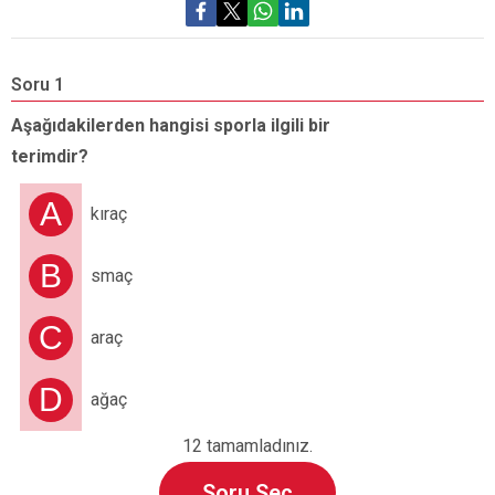
Soru 1
S
Aşağıdakilerden hangisi sporla ilgili bir
“
terimdir?
d
A
kıraç
B
smaç
C
araç
D
ağaç
12 tamamladınız.
Soru Seç