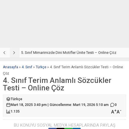
5. Sınıf Din Kültürü ve Ahlak Bilgisi 4. Ünite: Mimarimizde Dini Motifler Çalışmaları
5. Sınıf Mimarimizde Dini Motifler Ünite Testi – Online Çöz
5
Anasayfa
»
4. Sınıf
»
Türkçe
»
4. Sınıf Terim Anlamlı Sözcükler Testi – Online
Çöz
4. Sınıf Terim Anlamlı Sözcükler
Testi – Online Çöz
Türkçe
Mart 18, 2025 3:40 pm | Güncellenme: Mart 19, 2026 5:10 am
0
+
-
A
A
1.135
BU KONUYU SOSYAL MEDYA HESAPLARINDA PAYLAŞ