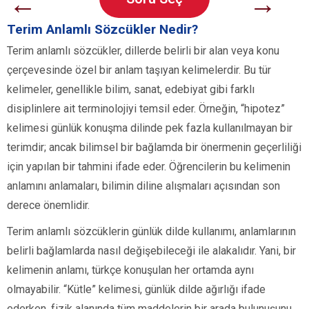
←
→
Terim Anlamlı Sözcükler Nedir?
Terim anlamlı sözcükler, dillerde belirli bir alan veya konu
çerçevesinde özel bir anlam taşıyan kelimelerdir. Bu tür
kelimeler, genellikle bilim, sanat, edebiyat gibi farklı
disiplinlere ait terminolojiyi temsil eder. Örneğin, “hipotez”
kelimesi günlük konuşma dilinde pek fazla kullanılmayan bir
terimdir; ancak bilimsel bir bağlamda bir önermenin geçerliliği
için yapılan bir tahmini ifade eder. Öğrencilerin bu kelimenin
anlamını anlamaları, bilimin diline alışmaları açısından son
derece önemlidir.
Terim anlamlı sözcüklerin günlük dilde kullanımı, anlamlarının
belirli bağlamlarda nasıl değişebileceği ile alakalıdır. Yani, bir
kelimenin anlamı, türkçe konuşulan her ortamda aynı
olmayabilir. “Kütle” kelimesi, günlük dilde ağırlığı ifade
ederken, fizik alanında tüm maddelerin bir arada bulunuşunu