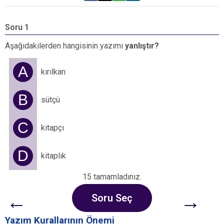
Soru 1
S
Aşağıdakilerden hangisinin yazımı
yanlıştır?
A
A
kırılkan
B
sütçü
C
kitapçı
D
kitaplık
15 tamamladınız.
←
→
Soru Seç
Yazım Kurallarının Önemi