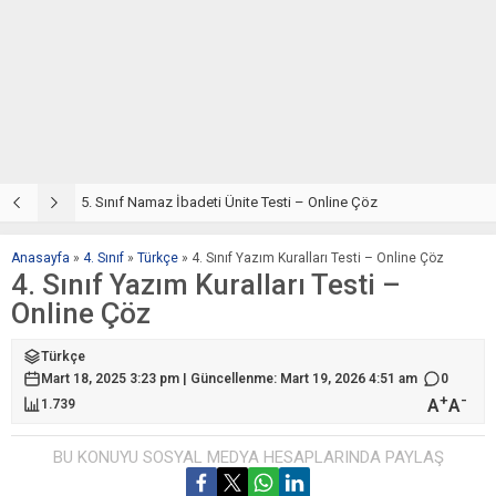
5. Sınıf Din Kültürü ve Ahlak Bilgisi 2. Ünite: Namaz İbadeti Çalışmaları
5. Sınıf Namaz İbadeti Ünite Testi – Online Çöz
5
Anasayfa
»
4. Sınıf
»
Türkçe
»
4. Sınıf Yazım Kuralları Testi – Online Çöz
4. Sınıf Yazım Kuralları Testi –
Online Çöz
Türkçe
Mart 18, 2025 3:23 pm | Güncellenme: Mart 19, 2026 4:51 am
0
+
-
A
A
1.739
BU KONUYU SOSYAL MEDYA HESAPLARINDA PAYLAŞ