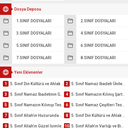
Dosya Deposu
1.SINIF DOSYALARI
2.SINIF DOSYALARI
3.SINIF DOSYALARI
4.SINIF DOSYALARI
5.SINIF DOSYALARI
6.SINIF DOSYALARI
7.SINIF DOSYALARI
8.SINIF DOSYALARI
Yeni Eklenenler
1
5. Sınıf Din Kültürü ve Ahlak Bilgisi 2. Ünite: Namaz İbadeti Çalışmaları
2
5. Sınıf Namaz İbadeti Ünite Testi – Online Çöz
3
5. Sınıf Namaz İbadetinin Getirdiği Faydalar Testi
4
5. Sınıf Namazın Kılınış Şartları Testi
5
5. Sınıf Namazın Kılınışı Testi – Online Çöz
6
5. Sınıf Namaz Çeşitleri Testi – Online Çöz
7
5. Sınıf Allah’ın Huzurunda Olmak – Namaz İbadeti Testi
8
5. Sınıf Din Kültürü ve Ahlak Bilgisi 1. Ünite: Allah İnancı Çalışmaları
9
5. Sınıf Allah’ın Güzel İsimleri Testi – Online Çöz
10
5. Sınıf Allah’ın Varlığı ve Birliği Testi – Online Çöz