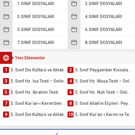
1.SINIF DOSYALARI
2.SINIF DOSYALARI
3.SINIF DOSYALARI
4.SINIF DOSYALARI
5.SINIF DOSYALARI
6.SINIF DOSYALARI
7.SINIF DOSYALARI
8.SINIF DOSYALARI
Yeni Eklenenler
1
5. Sınıf Din Kültürü ve Ahlak Bilgisi 4. Ünite: Peygamber Kıssaları Çalışmaları
2
5. Sınıf Peygamber Kıssaları Ünite Testi – Online Çöz
3
5. Sınıf Hz. İsa Testi – Online Çöz
4
5. Sınıf Hz. Musa Testi – Online Çöz
5
5. Sınıf Hz. İbrahim Testi
6
5. Sınıf Hz. Nuh Testi – Online Çöz
7
5. Sınıf Kur’an-ı Kerim’den Öğütler – Peygamber Kıssaları Testi – Online Çöz
8
5. Sınıf Allah’ın Elçileri: Peygamberler Testi – Online Çöz
9
5. Sınıf Din Kültürü ve Ahlak Bilgisi 3. Ünite: Kur’an-ı Kerim Çalışmaları
10
5. Sınıf Kur’an-ı Kerim ve Temel Özellikleri Testi – Online Çöz