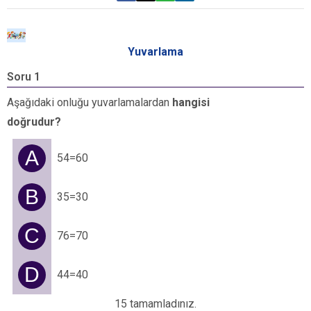
Yuvarlama
Soru 1
S
Aşağıdaki onluğu yuvarlamalardan
hangisi
A
doğrudur?
y
A
54=60
B
35=30
C
76=70
D
44=40
15 tamamladınız.