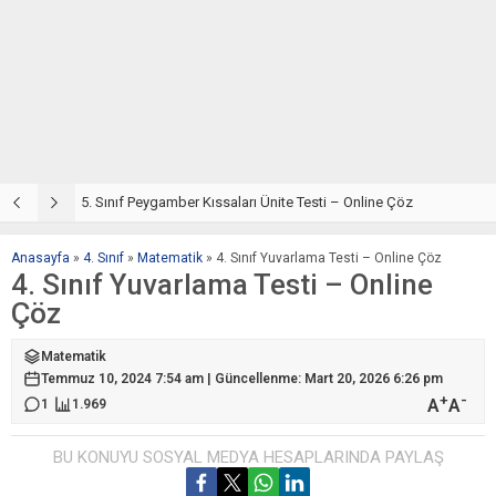
5. Sınıf Din Kültürü ve Ahlak Bilgisi 4. Ünite: Peygamber Kıssaları Çalışmaları
5. Sınıf Peygamber Kıssaları Ünite Testi – Online Çöz
5
Anasayfa
»
4. Sınıf
»
Matematik
»
4. Sınıf Yuvarlama Testi – Online Çöz
4. Sınıf Yuvarlama Testi – Online
Çöz
Matematik
Temmuz 10, 2024 7:54 am | Güncellenme: Mart 20, 2026 6:26 pm
+
-
A
A
1
1.969
BU KONUYU SOSYAL MEDYA HESAPLARINDA PAYLAŞ