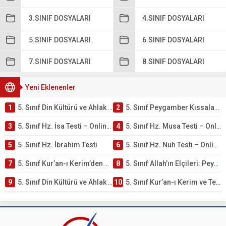
3.SINIF DOSYALARI
4.SINIF DOSYALARI
5.SINIF DOSYALARI
6.SINIF DOSYALARI
7.SINIF DOSYALARI
8.SINIF DOSYALARI
Yeni Eklenenler
1
5. Sınıf Din Kültürü ve Ahlak Bilgisi 4. Ünite: Peygamber Kıssaları Çalışmaları
2
5. Sınıf Peygamber Kıssaları Ünite Testi – Online Çöz
3
5. Sınıf Hz. İsa Testi – Online Çöz
4
5. Sınıf Hz. Musa Testi – Online Çöz
5
5. Sınıf Hz. İbrahim Testi
6
5. Sınıf Hz. Nuh Testi – Online Çöz
7
5. Sınıf Kur’an-ı Kerim’den Öğütler – Peygamber Kıssaları Testi – Online Çöz
8
5. Sınıf Allah’ın Elçileri: Peygamberler Testi – Online Çöz
9
5. Sınıf Din Kültürü ve Ahlak Bilgisi 3. Ünite: Kur’an-ı Kerim Çalışmaları
10
5. Sınıf Kur’an-ı Kerim ve Temel Özellikleri Testi – Online Çöz