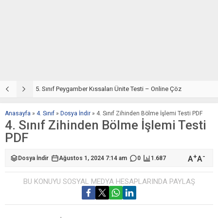
5. Sınıf Din Kültürü ve Ahlak Bilgisi 4. Ünite: Peygamber Kıssaları Çalışmaları
5. Sınıf Peygamber Kıssaları Ünite Testi – Online Çöz
5
Anasayfa
»
4. Sınıf
»
Dosya İndir
»
4. Sınıf Zihinden Bölme İşlemi Testi PDF
4. Sınıf Zihinden Bölme İşlemi Testi
PDF
+
-
A
A
Dosya İndir
Ağustos 1, 2024 7:14 am
0
1.687
BU KONUYU SOSYAL MEDYA HESAPLARINDA PAYLAŞ