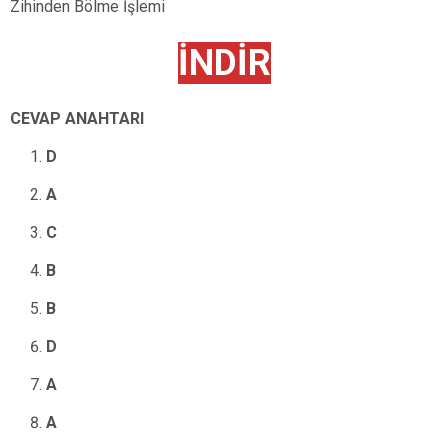
Zihinden Bölme İşlemi
İNDİR
CEVAP ANAHTARI
D
A
C
B
B
D
A
A