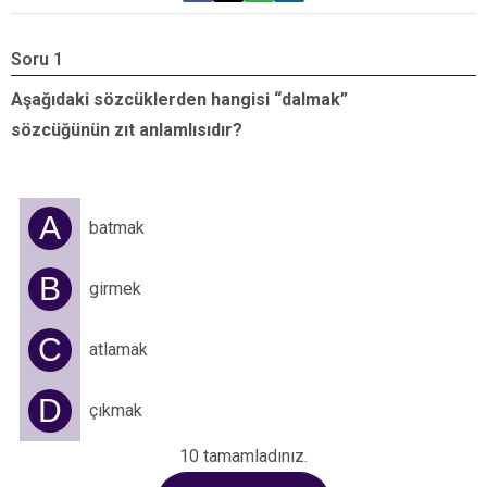
Soru 1
S
Aşağıdaki sözcüklerden hangisi “dalmak”
“
sözcüğünün zıt anlamlısıdır?
s
A
batmak
B
girmek
C
atlamak
D
çıkmak
10 tamamladınız.