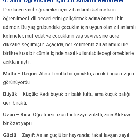
4. Sınıf Öğrencileri İçin Zıt Anlamlı Kelimeler
Dördüncü sınıf öğrencileri için zıt anlamlı kelimelerin
öğrenilmesi, dil becerilerini geliştirmek adına önemli bir
adımdır. Bu yaş grubundaki çocuklar için uygun olan zıt anlamlı
kelimeler, müfredat ve çocukların yaş seviyesine göre
dikkatle seçilmiştir. Aşağıda, her kelimenin zıt anlamlısı ile
birlikte kısa bir cümle içinde nasıl kullanılabileceği örneklerle
açıklanmıştır.
Mutlu – Üzgün:
Ahmet mutlu bir çocuktu, ancak bugün üzgün
görünüyordu.
Büyük – Küçük:
Kedi büyük bir balık tuttu, ama küçük balığı
geri bıraktı.
Uzun – Kısa:
Öğretmen uzun bir hikaye anlattı, ama Ali kısa
bir özet yaptı.
Güçlü – Zayıf:
Aslan güçlü bir hayvandır, fakat tavşan zayıf