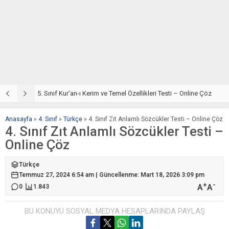
5. Sınıf Din Kültürü ve Ahlak Bilgisi 2. Ünite: Kur’an-ı Kerim Çalışmaları
5. Sınıf Kur’an-ı Kerim ve Temel Özellikleri Testi – Online Çöz
5
Anasayfa
»
4. Sınıf
»
Türkçe
»
4. Sınıf Zıt Anlamlı Sözcükler Testi – Online Çöz
4. Sınıf Zıt Anlamlı Sözcükler Testi –
Online Çöz
Türkçe
Temmuz 27, 2024 6:54 am | Güncellenme: Mart 18, 2026 3:09 pm
+
-
A
A
0
1.843
BU KONUYU SOSYAL MEDYA HESAPLARINDA PAYLAŞ