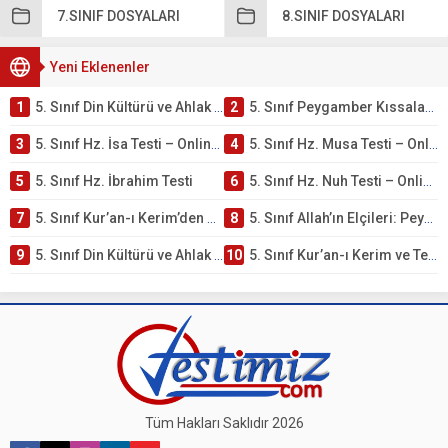
7.SINIF DOSYALARI
8.SINIF DOSYALARI
Yeni Eklenenler
1
5. Sınıf Din Kültürü ve Ahlak Bilgisi 4. Ünite: Peygamber Kıssaları Çalışmaları
2
5. Sınıf Peygamber Kıssaları Ünite Testi – Online Çöz
3
5. Sınıf Hz. İsa Testi – Online Çöz
4
5. Sınıf Hz. Musa Testi – Online Çöz
5
5. Sınıf Hz. İbrahim Testi
6
5. Sınıf Hz. Nuh Testi – Online Çöz
7
5. Sınıf Kur’an-ı Kerim’den Öğütler – Peygamber Kıssaları Testi – Online Çöz
8
5. Sınıf Allah’ın Elçileri: Peygamberler Testi – Online Çöz
9
5. Sınıf Din Kültürü ve Ahlak Bilgisi 3. Ünite: Kur’an-ı Kerim Çalışmaları
10
5. Sınıf Kur’an-ı Kerim ve Temel Özellikleri Testi – Online Çöz
Tüm Hakları Saklıdır 2026