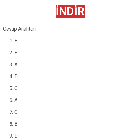
İNDİR
Cevap Anahtarı
B
B
A
D
C
A
C
B
D