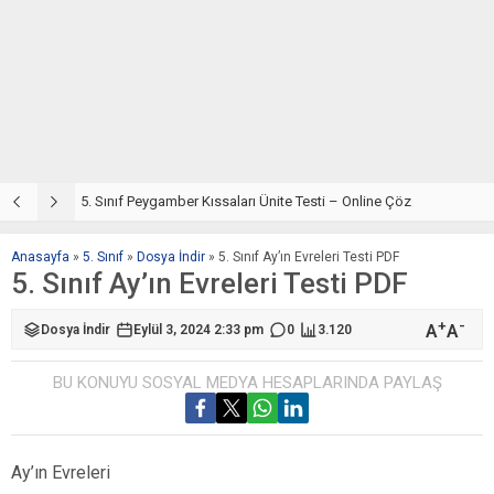
5. Sınıf Din Kültürü ve Ahlak Bilgisi 4. Ünite: Peygamber Kıssaları Çalışmaları
5. Sınıf Peygamber Kıssaları Ünite Testi – Online Çöz
5
Anasayfa
»
5. Sınıf
»
Dosya İndir
»
5. Sınıf Ay’ın Evreleri Testi PDF
5. Sınıf Ay’ın Evreleri Testi PDF
+
-
A
A
Dosya İndir
Eylül 3, 2024 2:33 pm
0
3.120
BU KONUYU SOSYAL MEDYA HESAPLARINDA PAYLAŞ
Ay’ın Evreleri