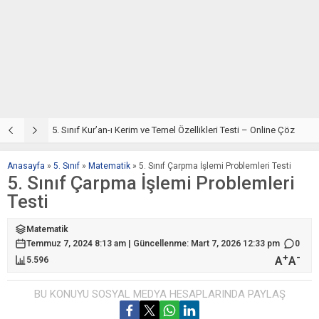
5. Sınıf Din Kültürü ve Ahlak Bilgisi 2. Ünite: Kur’an-ı Kerim Çalışmaları
5. Sınıf Kur’an-ı Kerim ve Temel Özellikleri Testi – Online Çöz
5
Anasayfa
»
5. Sınıf
»
Matematik
»
5. Sınıf Çarpma İşlemi Problemleri Testi
5. Sınıf Çarpma İşlemi Problemleri
Testi
Matematik
Temmuz 7, 2024 8:13 am | Güncellenme: Mart 7, 2026 12:33 pm
0
+
-
A
A
5.596
BU KONUYU SOSYAL MEDYA HESAPLARINDA PAYLAŞ