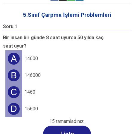
5.Sınıf Çarpma İşlemi Problemleri
Soru 1
S
Bir insan bir günde 8 saat uyursa 50 yılda kaç
B
saat uyur?
k
A
14600
B
146000
C
1460
D
15600
15 tamamladınız.