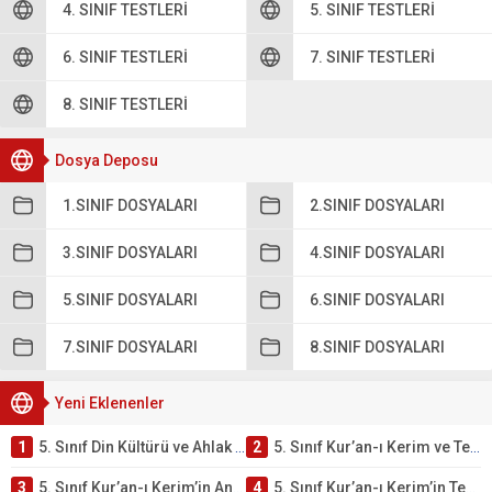
4. SINIF TESTLERI
5. SINIF TESTLERI
6. SINIF TESTLERI
7. SINIF TESTLERI
8. SINIF TESTLERI
Dosya Deposu
1.SINIF DOSYALARI
2.SINIF DOSYALARI
3.SINIF DOSYALARI
4.SINIF DOSYALARI
5.SINIF DOSYALARI
6.SINIF DOSYALARI
7.SINIF DOSYALARI
8.SINIF DOSYALARI
Yeni Eklenenler
1
5. Sınıf Din Kültürü ve Ahlak Bilgisi 2. Ünite: Kur’an-ı Kerim Çalışmaları
2
5. Sınıf Kur’an-ı Kerim ve Temel Özellikleri Testi – Online Çöz
3
5. Sınıf Kur’an-ı Kerim’in Ana Konuları Testi – Online Çöz
4
5. Sınıf Kur’an-ı Kerim’in Temel Özellikleri ve Önemi Testi – Online Çöz