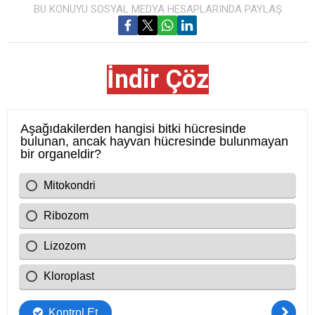
BU KONUYU SOSYAL MEDYA HESAPLARINDA PAYLAŞ
İndir Çöz
Cevap Anahtarı