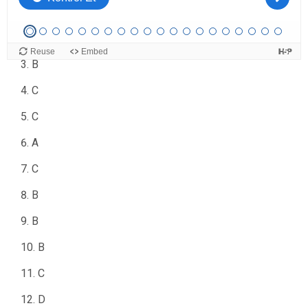
A
C
B
C
C
A
C
B
B
B
C
D