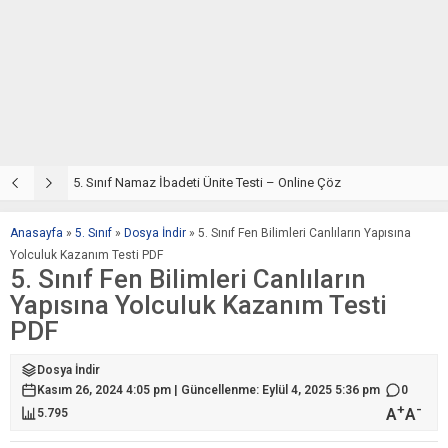
5. Sınıf Din Kültürü ve Ahlak Bilgisi 2. Ünite: Namaz İbadeti Çalışmaları
5. Sınıf Namaz İbadeti Ünite Testi – Online Çöz
5
Anasayfa
»
5. Sınıf
»
Dosya İndir
»
5. Sınıf Fen Bilimleri Canlıların Yapısına
Yolculuk Kazanım Testi PDF
5. Sınıf Fen Bilimleri Canlıların
Yapısına Yolculuk Kazanım Testi
PDF
Dosya İndir
Kasım 26, 2024 4:05 pm | Güncellenme: Eylül 4, 2025 5:36 pm
0
+
-
A
A
5.795