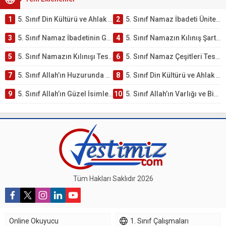
1
5. Sınıf Din Kültürü ve Ahlak Bilgisi 2. Ünite: Namaz İbadeti Çalışmaları
2
5. Sınıf Namaz İbadeti Ünite Testi – Online Çöz
3
5. Sınıf Namaz İbadetinin Getirdiği Faydalar Testi
4
5. Sınıf Namazın Kılınış Şartları Testi
5
5. Sınıf Namazın Kılınışı Testi – Online Çöz
6
5. Sınıf Namaz Çeşitleri Testi – Online Çöz
7
5. Sınıf Allah’ın Huzurunda Olmak – Namaz İbadeti Testi
8
5. Sınıf Din Kültürü ve Ahlak Bilgisi 1. Ünite: Allah İnancı Çalışmaları
9
5. Sınıf Allah’ın Güzel İsimleri Testi – Online Çöz
10
5. Sınıf Allah’ın Varlığı ve Birliği Testi – Online Çöz
Tüm Hakları Saklıdır 2026
Online Okuyucu
1. Sınıf Çalışmaları