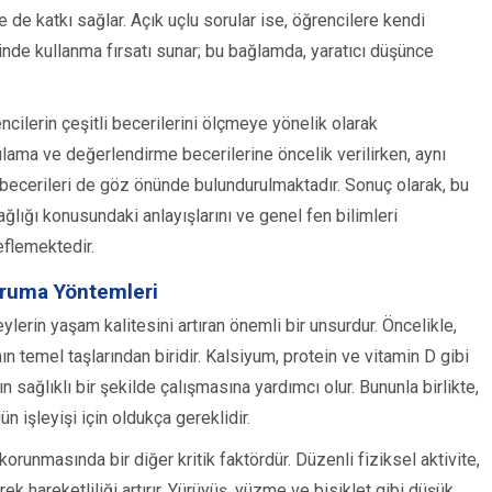
 de katkı sağlar. Açık uçlu sorular ise, öğrencilere kendi
nde kullanma fırsatı sunar; bu bağlamda, yaratıcı düşünce
ncilerin çeşitli becerilerini ölçmeye yönelik olarak
ulama ve değerlendirme becerilerine öncelik verilirken, aynı
erileri de göz önünde bulundurulmaktadır. Sonuç olarak, bu
ğlığı konusundaki anlayışlarını ve genel fen bilimleri
eflemektedir.
oruma Yöntemleri
lerin yaşam kalitesini artıran önemli bir unsurdur. Öncelikle,
n temel taşlarından biridir. Kalsiyum, protein ve vitamin D gibi
 sağlıklı bir şekilde çalışmasına yardımcı olur. Bununla birlikte,
n işleyişi için oldukça gereklidir.
orunmasında bir diğer kritik faktördür. Düzenli fiziksel aktivite,
k hareketliliği artırır. Yürüyüş, yüzme ve bisiklet gibi düşük