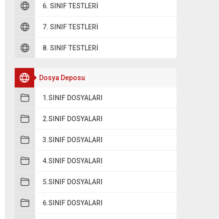
6. SINIF TESTLERI
7. SINIF TESTLERI
8. SINIF TESTLERI
oru 2
Dosya Deposu
ırılan kemiklerin alçıya alınmasının temel nedeni aşağıdakil
1.SINIF DOSYALARI
A
Kemiği hareketsiz bırakarak iyileşmesini hızlandırmak
2.SINIF DOSYALARI
B
Kemiklerin daha hızlı büyümesini sağlamak
3.SINIF DOSYALARI
C
4.SINIF DOSYALARI
Kemiklerin hareket etmesini sağlamak
5.SINIF DOSYALARI
D
Ağrıyı tamamen ortadan kaldırmak
6.SINIF DOSYALARI