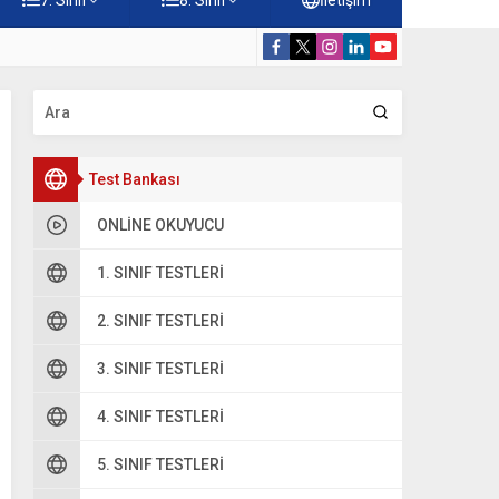
ilgisi 2. Ünite: Namaz İbadeti Çalışmaları
5. Sınıf Namaz
Test Bankası
ONLINE OKUYUCU
1. SINIF TESTLERI
2. SINIF TESTLERI
3. SINIF TESTLERI
4. SINIF TESTLERI
5. SINIF TESTLERI