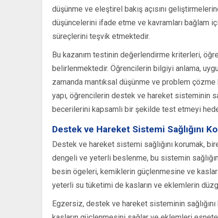
düşünme ve eleştirel bakış açısını geliştirmelerine
düşüncelerini ifade etme ve kavramları bağlam içi
süreçlerini teşvik etmektedir.
Bu kazanım testinin değerlendirme kriterleri, öğre
belirlenmektedir. Öğrencilerin bilgiyi anlama, uyg
zamanda mantıksal düşünme ve problem çözme bec
yapı, öğrencilerin destek ve hareket sisteminin sa
becerilerini kapsamlı bir şekilde test etmeyi hed
Destek ve Hareket Sistemi Sağlığını K
Destek ve hareket sistemi sağlığını korumak, birey
dengeli ve yeterli beslenme, bu sistemin sağlığını
besin ögeleri, kemiklerin güçlenmesine ve kasların
yeterli su tüketimi de kasların ve eklemlerin düzgü
Egzersiz, destek ve hareket sisteminin sağlığını k
kasların güçlenmesini sağlar ve eklemleri esnetere