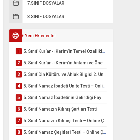
7.SINIF DOSYALARI
8.SINIF DOSYALARI
Yeni Eklenenler
1
5. Sınıf Kur’an-ı Kerim’in Temel Özellikleri ve Önemi Testi – Online Çöz
2
5. Sınıf Kur’an-ı Kerim’in Anlamı ve Önemi Testi – Online Çöz
3
5. Sınıf Din Kültürü ve Ahlak Bilgisi 2. Ünite: Namaz İbadeti Çalışmaları
4
5. Sınıf Namaz İbadeti Ünite Testi – Online Çöz
5
5. Sınıf Namaz İbadetinin Getirdiği Faydalar Testi
6
5. Sınıf Namazın Kılınış Şartları Testi
7
5. Sınıf Namazın Kılınışı Testi – Online Çöz
8
5. Sınıf Namaz Çeşitleri Testi – Online Çöz