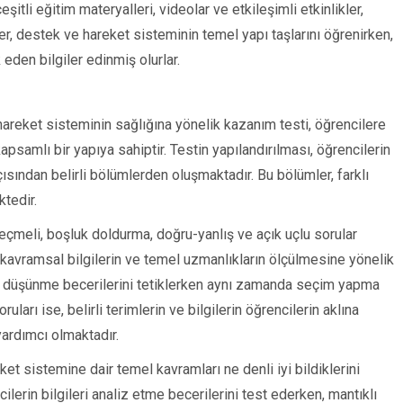
eşitli eğitim materyalleri, videolar ve etkileşimli etkinlikler,
er, destek ve hareket sisteminin temel yapı taşlarını öğrenirken,
 eden bilgiler edinmiş olurlar.
 hareket sisteminin sağlığına yönelik kazanım testi, öğrencilere
psamlı bir yapıya sahiptir. Testin yapılandırılması, öğrencilerin
çısından belirli bölümlerden oluşmaktadır. Bu bölümler, farklı
ktedir.
eçmeli, boşluk doldurma, doğru-yanlış ve açık uçlu sorular
 kavramsal bilgilerin ve temel uzmanlıkların ölçülmesine yönelik
erin düşünme becerilerini tetiklerken aynı zamanda seçim yapma
ları ise, belirli terimlerin ve bilgilerin öğrencilerin aklına
yardımcı olmaktadır.
et sistemine dair temel kavramları ne denli iyi bildiklerini
cilerin bilgileri analiz etme becerilerini test ederken, mantıklı