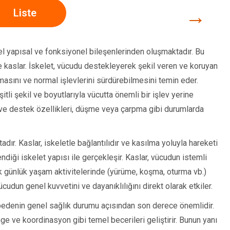
→
Liste
l yapısal ve fonksiyonel bileşenlerinden oluşmaktadır. Bu
e kaslar. İskelet, vücudu destekleyerek şekil veren ve koruyan
rmasını ve normal işlevlerini sürdürebilmesini temin eder.
itli şekil ve boyutlarıyla vücutta önemli bir işlev yerine
il ve destek özellikleri, düşme veya çarpma gibi durumlarda
dır. Kaslar, iskeletle bağlantılıdır ve kasılma yoluyla hareketi
ndiği iskelet yapısı ile gerçekleşir. Kaslar, vücudun istemli
 günlük yaşam aktivitelerinde (yürüme, koşma, oturma vb.)
ücudun genel kuvvetini ve dayanıklılığını direkt olarak etkiler.
 bedenin genel sağlık durumu açısından son derece önemlidir.
nge ve koordinasyon gibi temel becerileri geliştirir. Bunun yanı