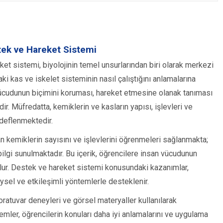
stek ve Hareket Sistemi
eket sistemi, biyolojinin temel unsurlarından biri olarak merkezi
aki kas ve iskelet sisteminin nasıl çalıştığını anlamalarına
vücudunun biçimini koruması, hareket etmesine olanak tanıması
r. Müfredatta, kemiklerin ve kasların yapısı, işlevleri ve
hedeflenmektedir.
an kemiklerin sayısını ve işlevlerini öğrenmeleri sağlanmakta;
 bilgi sunulmaktadır. Bu içerik, öğrencilere insan vücudunun
 olur. Destek ve hareket sistemi konusundaki kazanımlar,
sel ve etkileşimli yöntemlerle desteklenir.
oratuvar deneyleri ve görsel materyaller kullanılarak
temler, öğrencilerin konuları daha iyi anlamalarını ve uygulama