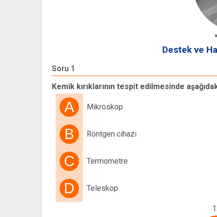
Destek ve Ha
Soru 1
Kemik kırıklarının tespit edilmesinde aşağıdak
A
Mikroskop
B
Röntgen cihazı
C
Termometre
D
Teleskop
1