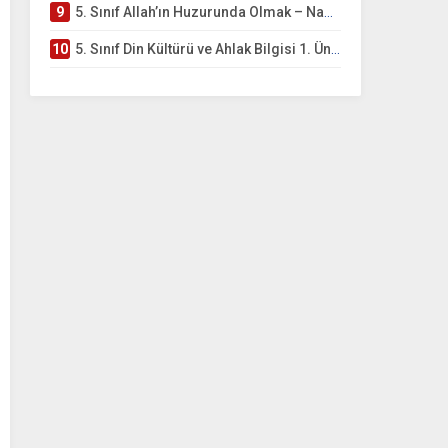
9
5. Sınıf Allah’ın Huzurunda Olmak – Namaz İbadeti Testi
10
5. Sınıf Din Kültürü ve Ahlak Bilgisi 1. Ünite: Allah İnancı Çalışmaları