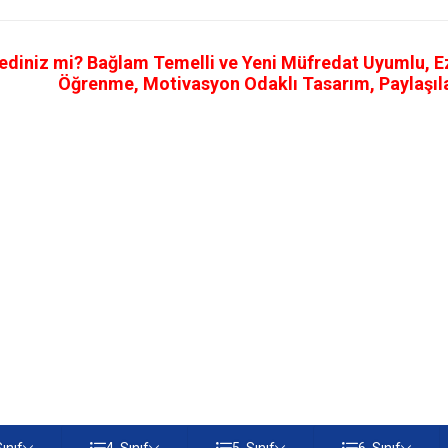
ediniz mi? Bağlam Temelli ve Yeni Müfredat Uyumlu, Ezb
Öğrenme, Motivasyon Odaklı Tasarım, Paylaşılab
Sınıf
4. Sınıf
5. Sınıf
6. Sınıf