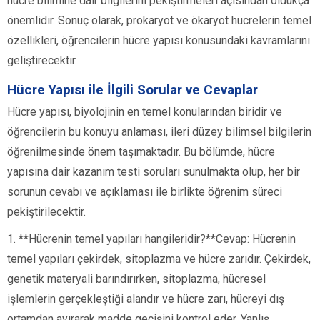
hücre bilimine dair bilgilerini pekiştirmeleri açısından oldukça
önemlidir. Sonuç olarak, prokaryot ve ökaryot hücrelerin temel
özellikleri, öğrencilerin hücre yapısı konusundaki kavramlarını
geliştirecektir.
Hücre Yapısı ile İlgili Sorular ve Cevaplar
Hücre yapısı, biyolojinin en temel konularından biridir ve
öğrencilerin bu konuyu anlaması, ileri düzey bilimsel bilgilerin
öğrenilmesinde önem taşımaktadır. Bu bölümde, hücre
yapısına dair kazanım testi soruları sunulmakta olup, her bir
sorunun cevabı ve açıklaması ile birlikte öğrenim süreci
pekiştirilecektir.
1. **Hücrenin temel yapıları hangileridir?**Cevap: Hücrenin
temel yapıları çekirdek, sitoplazma ve hücre zarıdır. Çekirdek,
genetik materyali barındırırken, sitoplazma, hücresel
işlemlerin gerçekleştiği alandır ve hücre zarı, hücreyi dış
ortamdan ayırarak madde geçişini kontrol eder. Yanlış