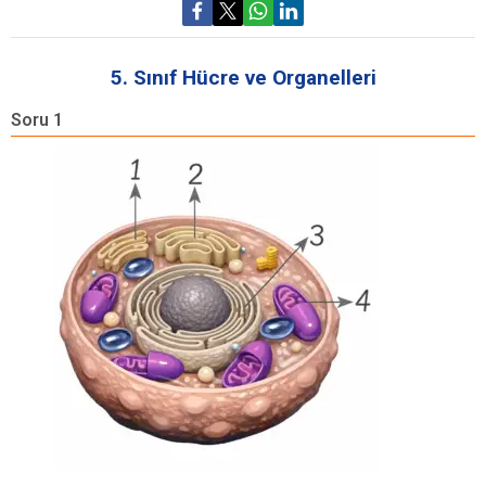
5. Sınıf Hücre ve Organelleri
Soru 1
S
A
b