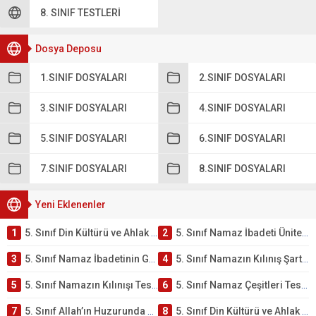
8. SINIF TESTLERI
Dosya Deposu
1.SINIF DOSYALARI
2.SINIF DOSYALARI
3.SINIF DOSYALARI
4.SINIF DOSYALARI
5.SINIF DOSYALARI
6.SINIF DOSYALARI
7.SINIF DOSYALARI
8.SINIF DOSYALARI
Yeni Eklenenler
1
5. Sınıf Din Kültürü ve Ahlak Bilgisi 2. Ünite: Namaz İbadeti Çalışmaları
2
5. Sınıf Namaz İbadeti Ünite Testi – Online Çöz
3
5. Sınıf Namaz İbadetinin Getirdiği Faydalar Testi
4
5. Sınıf Namazın Kılınış Şartları Testi
5
5. Sınıf Namazın Kılınışı Testi – Online Çöz
6
5. Sınıf Namaz Çeşitleri Testi – Online Çöz
7
5. Sınıf Allah’ın Huzurunda Olmak – Namaz İbadeti Testi
8
5. Sınıf Din Kültürü ve Ahlak Bilgisi 1. Ünite: Allah İnancı Çalışmaları