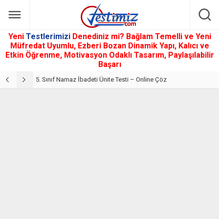
Yeni
Testlerimizi
Denediniz mi? Bağlam Temelli ve Yeni
Müfredat Uyumlu, Ezberi Bozan Dinamik Yapı, Kalıcı ve
Etkin Öğrenme, Motivasyon Odaklı Tasarım, Paylaşılabilir
Başarı
5. Sınıf Din Kültürü ve Ahlak Bilgisi 2. Ünite: Namaz İbadeti Çalışmaları
5. Sınıf Namaz İbadeti Ünite Testi – Online Çöz
5