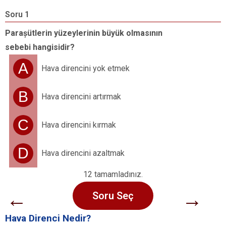
Soru 1
S
Para
ș
ütlerin yüzeylerinin büyük olmasının
S
sebebi hangisidir?
y
h
A
Hava direncini yok etmek
B
Hava direncini artırmak
C
Hava direncini kırmak
D
Hava direncini azaltmak
12 tamamladınız.
←
→
Soru Seç
Hava Direnci Nedir?