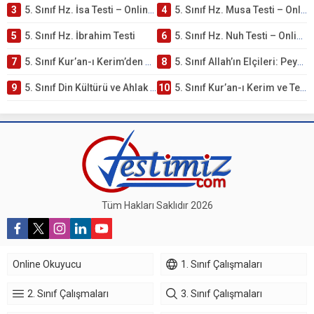
3
5. Sınıf Hz. İsa Testi – Online Çöz
4
5. Sınıf Hz. Musa Testi – Online Çöz
5
5. Sınıf Hz. İbrahim Testi
6
5. Sınıf Hz. Nuh Testi – Online Çöz
7
5. Sınıf Kur’an-ı Kerim’den Öğütler – Peygamber Kıssaları Testi – Online Çöz
8
5. Sınıf Allah’ın Elçileri: Peygamberler Testi – Online Çöz
9
5. Sınıf Din Kültürü ve Ahlak Bilgisi 3. Ünite: Kur’an-ı Kerim Çalışmaları
10
5. Sınıf Kur’an-ı Kerim ve Temel Özellikleri Testi – Online Çöz
Tüm Hakları Saklıdır 2026
Online Okuyucu
1. Sınıf Çalışmaları
2. Sınıf Çalışmaları
3. Sınıf Çalışmaları