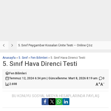
5. Sınıf Din Kültürü ve Ahlak Bilgisi 4. Ünite: Peygamber Kıssaları Çalışmaları
5. Sınıf Peygamber Kıssaları Ünite Testi – Online Çöz
5
Anasayfa
»
5. Sınıf
»
Fen Bilimleri
»
5. Sınıf Hava Direnci Testi
5. Sınıf Hava Direnci Testi
Fen Bilimleri
Temmuz 12, 2024 6:34 pm | Güncellenme: Mart 8, 2026 8:19 am
0
+
-
A
A
2.698
BU KONUYU SOSYAL MEDYA HESAPLARINDA PAYLAŞ