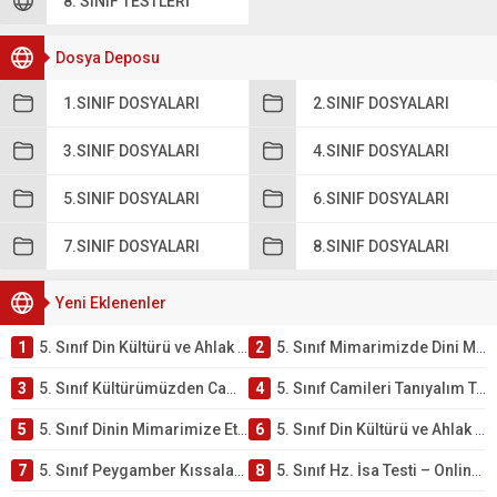
8. SINIF TESTLERI
Dosya Deposu
1.SINIF DOSYALARI
2.SINIF DOSYALARI
3.SINIF DOSYALARI
4.SINIF DOSYALARI
5.SINIF DOSYALARI
6.SINIF DOSYALARI
7.SINIF DOSYALARI
8.SINIF DOSYALARI
Yeni Eklenenler
1
5. Sınıf Din Kültürü ve Ahlak Bilgisi 4. Ünite: Mimarimizde Dini Motifler Çalışmaları
2
5. Sınıf Mimarimizde Dini Motifler Ünite Testi – Online Çöz
3
5. Sınıf Kültürümüzden Cami Örnekleri Testi – Online Çöz
4
5. Sınıf Camileri Tanıyalım Testi – Online Çöz
5
5. Sınıf Dinin Mimarimize Etkisi Testi – Online Çöz
6
5. Sınıf Din Kültürü ve Ahlak Bilgisi 4. Ünite: Peygamber Kıssaları Çalışmaları
7
5. Sınıf Peygamber Kıssaları Ünite Testi – Online Çöz
8
5. Sınıf Hz. İsa Testi – Online Çöz