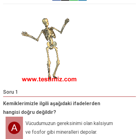
Soru 1
S
Kemiklerimizle ilgili aşağıdaki ifadelerden
G
hangisi doğru değildir?
k
h
Vücudumuzun gereksinimi olan kalsiyum
A
ve fosfor gibi mineralleri depolar.