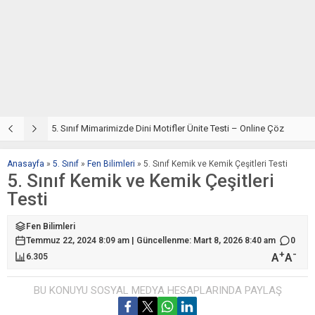
5. Sınıf Din Kültürü ve Ahlak Bilgisi 4. Ünite: Mimarimizde Dini Motifler Çalışmaları
5. Sınıf Mimarimizde Dini Motifler Ünite Testi – Online Çöz
5
Anasayfa
»
5. Sınıf
»
Fen Bilimleri
»
5. Sınıf Kemik ve Kemik Çeşitleri Testi
5. Sınıf Kemik ve Kemik Çeşitleri
Testi
Fen Bilimleri
Temmuz 22, 2024 8:09 am | Güncellenme: Mart 8, 2026 8:40 am
0
+
-
A
A
6.305
BU KONUYU SOSYAL MEDYA HESAPLARINDA PAYLAŞ