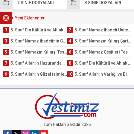
7.SINIF DOSYALARI
8.SINIF DOSYALARI
Yeni Eklenenler
1
5. Sınıf Din Kültürü ve Ahlak Bilgisi 2. Ünite: Namaz İbadeti Çalışmaları
2
5. Sınıf Namaz İbadeti Ünite Testi – Online Çöz
3
5. Sınıf Namaz İbadetinin Getirdiği Faydalar Testi
4
5. Sınıf Namazın Kılınış Şartları Testi
5
5. Sınıf Namazın Kılınışı Testi – Online Çöz
6
5. Sınıf Namaz Çeşitleri Testi – Online Çöz
7
5. Sınıf Allah’ın Huzurunda Olmak – Namaz İbadeti Testi
8
5. Sınıf Din Kültürü ve Ahlak Bilgisi 1. Ünite: Allah İnancı Çalışmaları
9
5. Sınıf Allah’ın Güzel İsimleri Testi – Online Çöz
10
5. Sınıf Allah’ın Varlığı ve Birliği Testi – Online Çöz
Tüm Hakları Saklıdır 2026