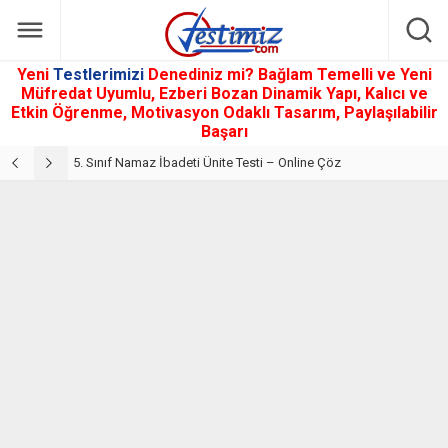
Yeni
Testlerimizi
Denediniz mi? Bağlam Temelli ve Yeni
Müfredat Uyumlu, Ezberi Bozan Dinamik Yapı, Kalıcı ve
Etkin Öğrenme, Motivasyon Odaklı Tasarım, Paylaşılabilir
Başarı
5. Sınıf Din Kültürü ve Ahlak Bilgisi 2. Ünite: Namaz İbadeti Çalışmaları
5. Sınıf Namaz İbadeti Ünite Testi – Online Çöz
5