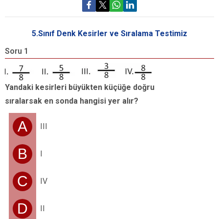
5.Sınıf Denk Kesirler ve Sıralama Testimiz
Soru 1
S
2
a
Yandaki kesirleri büyükten küçüğe doğru
p
sıralarsak en sonda hangisi yer alır?
A
III
B
I
C
IV
D
II