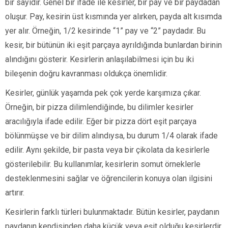
bir sayıdır. Genel bir ifade ile kesirler, bir pay ve bir paydadan
oluşur. Pay, kesirin üst kısmında yer alırken, payda alt kısımda
yer alır. Örneğin, 1/2 kesirinde “1” pay ve “2” paydadır. Bu
kesir, bir bütünün iki eşit parçaya ayrıldığında bunlardan birinin
alındığını gösterir. Kesirlerin anlaşılabilmesi için bu iki
bileşenin doğru kavranması oldukça önemlidir.
Kesirler, günlük yaşamda pek çok yerde karşımıza çıkar.
Örneğin, bir pizza dilimlendiğinde, bu dilimler kesirler
aracılığıyla ifade edilir. Eğer bir pizza dört eşit parçaya
bölünmüşse ve bir dilim alındıysa, bu durum 1/4 olarak ifade
edilir. Aynı şekilde, bir pasta veya bir çikolata da kesirlerle
gösterilebilir. Bu kullanımlar, kesirlerin somut örneklerle
desteklenmesini sağlar ve öğrencilerin konuya olan ilgisini
artırır.
Kesirlerin farklı türleri bulunmaktadır. Bütün kesirler, paydanın
paydanın kendisinden daha küçük veya eşit olduğu kesirlerdir.