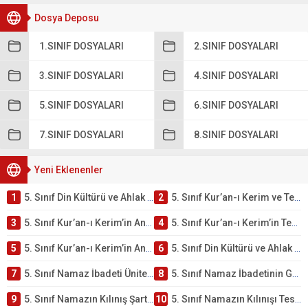
Dosya Deposu
1.SINIF DOSYALARI
2.SINIF DOSYALARI
3.SINIF DOSYALARI
4.SINIF DOSYALARI
5.SINIF DOSYALARI
6.SINIF DOSYALARI
7.SINIF DOSYALARI
8.SINIF DOSYALARI
Yeni Eklenenler
1
5. Sınıf Din Kültürü ve Ahlak Bilgisi 2. Ünite: Kur’an-ı Kerim Çalışmaları
2
5. Sınıf Kur’an-ı Kerim ve Temel Özellikleri Testi – Online Çöz
3
5. Sınıf Kur’an-ı Kerim’in Ana Konuları Testi – Online Çöz
4
5. Sınıf Kur’an-ı Kerim’in Temel Özellikleri ve Önemi Testi – Online Çöz
5
5. Sınıf Kur’an-ı Kerim’in Anlamı ve Önemi Testi – Online Çöz
6
5. Sınıf Din Kültürü ve Ahlak Bilgisi 2. Ünite: Namaz İbadeti Çalışmaları
7
5. Sınıf Namaz İbadeti Ünite Testi – Online Çöz
8
5. Sınıf Namaz İbadetinin Getirdiği Faydalar Testi
9
5. Sınıf Namazın Kılınış Şartları Testi
10
5. Sınıf Namazın Kılınışı Testi – Online Çöz