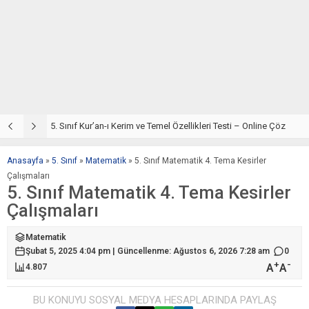
5. Sınıf Din Kültürü ve Ahlak Bilgisi 2. Ünite: Kur’an-ı Kerim Çalışmaları
5. Sınıf Kur’an-ı Kerim ve Temel Özellikleri Testi – Online Çöz
5
Anasayfa
»
5. Sınıf
»
Matematik
»
5. Sınıf Matematik 4. Tema Kesirler
Çalışmaları
5. Sınıf Matematik 4. Tema Kesirler
Çalışmaları
Matematik
Şubat 5, 2025 4:04 pm | Güncellenme: Ağustos 6, 2026 7:28 am
0
+
-
A
A
4.807
BU KONUYU SOSYAL MEDYA HESAPLARINDA PAYLAŞ