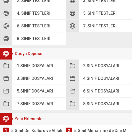
2. SINIF TESTLERI
3. SINIF TESTLERI
4. SINIF TESTLERI
5. SINIF TESTLERI
6. SINIF TESTLERI
7. SINIF TESTLERI
8. SINIF TESTLERI
Dosya Deposu
1.SINIF DOSYALARI
2.SINIF DOSYALARI
3.SINIF DOSYALARI
4.SINIF DOSYALARI
5.SINIF DOSYALARI
6.SINIF DOSYALARI
7.SINIF DOSYALARI
8.SINIF DOSYALARI
Yeni Eklenenler
1
5. Sınıf Din Kültürü ve Ahlak Bilgisi 4. Ünite: Mimarimizde Dini Motifler Çalışmaları
2
5. Sınıf Mimarimizde Dini Motifler Ünite Testi – Online Çöz