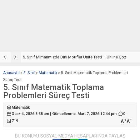
5. Sınıf Din Kültürü ve Ahlak Bilgisi 4. Ünite: Mimarimizde Dini Motifler Çalışmaları
5. Sınıf Mimarimizde Dini Motifler Ünite Testi – Online Çöz
5
Anasayfa
»
5. Sınıf
»
Matematik
»
5. Sınıf Matematik Toplama Problemleri
Süreç Testi
5. Sınıf Matematik Toplama
Problemleri Süreç Testi
Matematik
Ocak 4, 2026 8:38 am | Güncellenme: Mart 7, 2026 12:44 pm
0
+
-
A
A
719
BU KONUYU SOSYAL MEDYA HESAPLARINDA PAYLAŞ