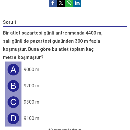
Soru 1
S
Bir atlet pazartesi günü antrenmanda 4400 m,
M
salı günü de pazartesi gününden 300 m fazla
m
koşmuştur. Buna göre bu atlet toplam kaç
b
metre koşmuştur?
k
a
A
9000 m
B
9200 m
C
9300 m
D
9100 m