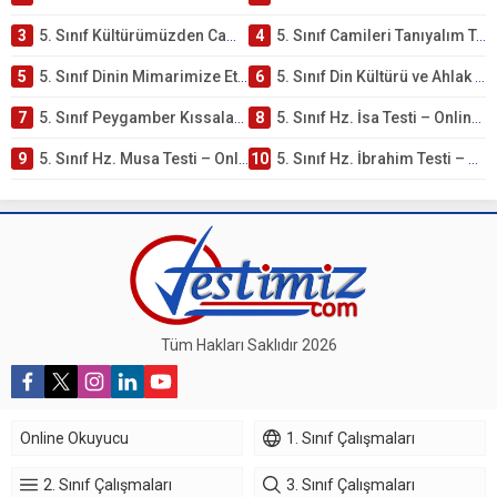
3
5. Sınıf Kültürümüzden Cami Örnekleri Testi – Online Çöz
4
5. Sınıf Camileri Tanıyalım Testi – Online Çöz
5
5. Sınıf Dinin Mimarimize Etkisi Testi – Online Çöz
6
5. Sınıf Din Kültürü ve Ahlak Bilgisi 4. Ünite: Peygamber Kıssaları Çalışmaları
7
5. Sınıf Peygamber Kıssaları Ünite Testi – Online Çöz
8
5. Sınıf Hz. İsa Testi – Online Çöz
9
5. Sınıf Hz. Musa Testi – Online Çöz
10
5. Sınıf Hz. İbrahim Testi – Online Çöz
Tüm Hakları Saklıdır 2026
Online Okuyucu
1. Sınıf Çalışmaları
2. Sınıf Çalışmaları
3. Sınıf Çalışmaları