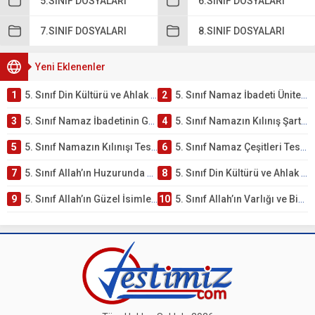
5.SINIF DOSYALARI
6.SINIF DOSYALARI
7.SINIF DOSYALARI
8.SINIF DOSYALARI
Yeni Eklenenler
1
5. Sınıf Din Kültürü ve Ahlak Bilgisi 2. Ünite: Namaz İbadeti Çalışmaları
2
5. Sınıf Namaz İbadeti Ünite Testi – Online Çöz
3
5. Sınıf Namaz İbadetinin Getirdiği Faydalar Testi
4
5. Sınıf Namazın Kılınış Şartları Testi
5
5. Sınıf Namazın Kılınışı Testi – Online Çöz
6
5. Sınıf Namaz Çeşitleri Testi – Online Çöz
7
5. Sınıf Allah’ın Huzurunda Olmak – Namaz İbadeti Testi
8
5. Sınıf Din Kültürü ve Ahlak Bilgisi 1. Ünite: Allah İnancı Çalışmaları
9
5. Sınıf Allah’ın Güzel İsimleri Testi – Online Çöz
10
5. Sınıf Allah’ın Varlığı ve Birliği Testi – Online Çöz