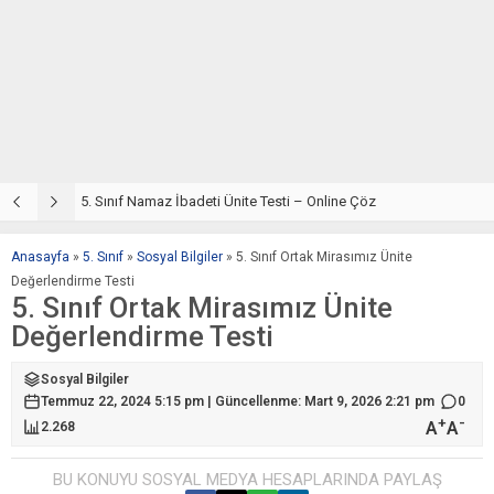
5. Sınıf Din Kültürü ve Ahlak Bilgisi 2. Ünite: Namaz İbadeti Çalışmaları
5. Sınıf Namaz İbadeti Ünite Testi – Online Çöz
5
Anasayfa
»
5. Sınıf
»
Sosyal Bilgiler
»
5. Sınıf Ortak Mirasımız Ünite
Değerlendirme Testi
5. Sınıf Ortak Mirasımız Ünite
Değerlendirme Testi
Sosyal Bilgiler
Temmuz 22, 2024 5:15 pm | Güncellenme: Mart 9, 2026 2:21 pm
0
+
-
A
A
2.268
BU KONUYU SOSYAL MEDYA HESAPLARINDA PAYLAŞ