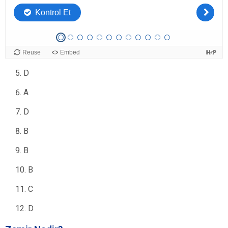
A
A
C
D
A
D
B
B
B
C
D