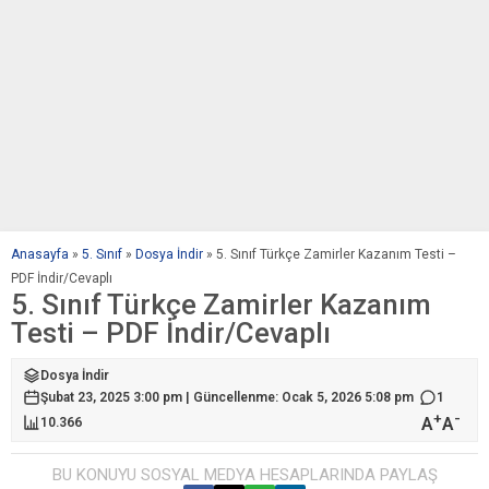
Anasayfa
»
5. Sınıf
»
Dosya İndir
»
5. Sınıf Türkçe Zamirler Kazanım Testi –
PDF İndir/Cevaplı
5. Sınıf Türkçe Zamirler Kazanım
Testi – PDF İndir/Cevaplı
Dosya İndir
Şubat 23, 2025 3:00 pm | Güncellenme: Ocak 5, 2026 5:08 pm
1
+
-
A
A
10.366
BU KONUYU SOSYAL MEDYA HESAPLARINDA PAYLAŞ