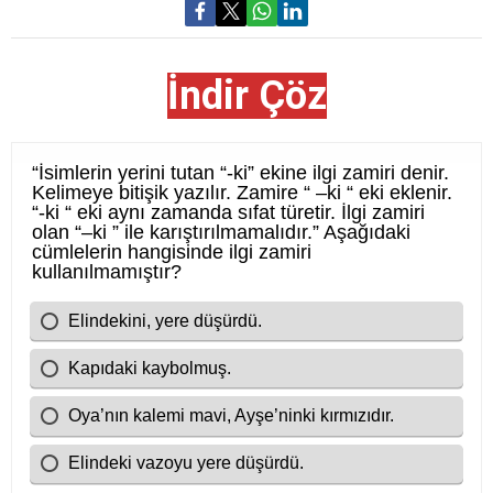
İndir Çöz
Cevap Anahtarı
D