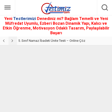
Yeni
Testlerimizi
Denediniz mi? Bağlam Temelli ve Yeni
Müfredat Uyumlu, Ezberi Bozan Dinamik Yapı, Kalıcı ve
Etkin Öğrenme, Motivasyon Odaklı Tasarım, Paylaşılabilir
Başarı
5. Sınıf Din Kültürü ve Ahlak Bilgisi 2. Ünite: Namaz İbadeti Çalışmaları
5. Sınıf Namaz İbadeti Ünite Testi – Online Çöz
5