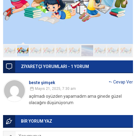
ZİYARETÇİ YORUMLARI - 1 YORUM
Cevap Ver
beste şimşek
Mayıs 21, 2025, 7:30 am
açılmadı
oyüzden yapamadım ama ginede güzel
olacağını düşünüyorum
BİR YORUM YAZ