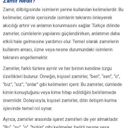
Zamir Nedir?
Zamir, dilbilgisinde isimlerin yerine kullanılan kelimelerdir. Bu
kelimeler, cümle içerisinde isimlerin tekrarını önleyerek
akıcılığı artırır ve anlamın korunmasını sağlar. Türkçe dilinde
zamirler, cümlelerin yapılarını güçlendirirken, anlatımın daha
etkili hale gelmesine yardımcı olur. Temel olarak zamirlerin
kullanım amacı, özne veya nesne durumundaki isimlerin
tekrarını engellemektir.
Zamirler, farklı türlere ayrılır ve her birinin kendine özgü
özellikleri bulunur. Örneğin, kişisel zamirler, “ben”, “sen”, “o”,
“biz”, “siz”, “onlar” gibi kelimeleri içerir. Bu zamirler, cümlede
kimin konuştuğunu veya kime hitap edildiğini belirlemede
önemlidir. Dolayısıyla, kişisel zamirler, dilin iletişim kurma
işlevinde temel rol oynar.
Ayrıca, zamirler arasında işaret zamirleri de yer almaktadır.
“Bu”, “şu”, “o”, “bütün” gibi kelimeler, belirli nesne veya