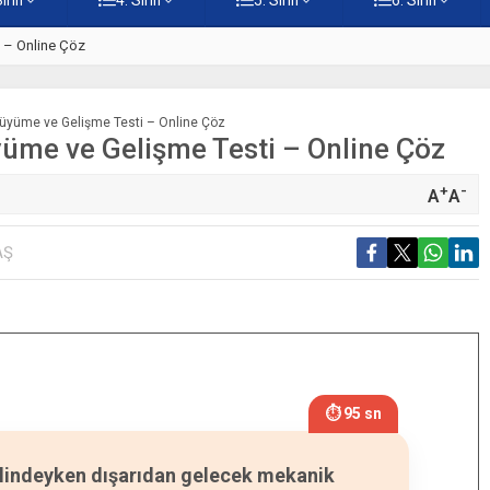
ti – Online Çöz
5. Sınıf Kur’an-ı Kerim’in Ana 
 Büyüme ve Gelişme Testi – Online Çöz
üyüme ve Gelişme Testi – Online Çöz
+
-
A
A
AŞ
⏱ 94 sn
alindeyken dışarıdan gelecek mekanik