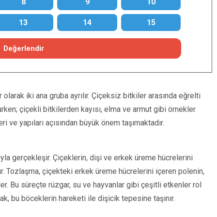
8
9
10
13
14
15
Değerlendir
r olarak iki ana gruba ayrılır. Çiçeksiz bitkiler arasında eğrelti
rken; çiçekli bitkilerden kayısı, elma ve armut gibi örnekler
lleri ve yapıları açısından büyük önem taşımaktadır.
ğıyla gerçekleşir. Çiçeklerin, dişi ve erkek üreme hücrelerini
r. Tozlaşma, çiçekteki erkek üreme hücrelerini içeren polenin,
r. Bu süreçte rüzgar, su ve hayvanlar gibi çeşitli etkenler rol
ak, bu böceklerin hareketi ile dişicik tepesine taşınır.