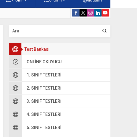
Konuları Testi – Online Çöz
5. Sınıf Kur’a
Test Bankası
ONLINE OKUYUCU
1. SINIF TESTLERI
2. SINIF TESTLERI
3. SINIF TESTLERI
4. SINIF TESTLERI
5. SINIF TESTLERI