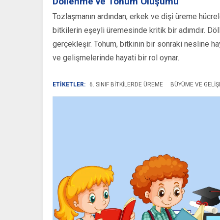
Döllenme ve Tohum Oluşumu
Tozlaşmanın ardından, erkek ve dişi üreme hücreler
bitkilerin eşeyli üremesinde kritik bir adımdır. Dö
gerçekleşir. Tohum, bitkinin bir sonraki nesline h
ve gelişmelerinde hayati bir rol oynar.
ETİKETLER:
6. SINIF BITKILERDE ÜREME
BÜYÜME VE GELIŞ