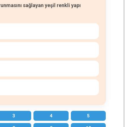
runmasını sağlayan yeşil renkli yapı
3
4
5