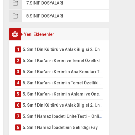
7.SINIF DOSYALARI
8.SINIF DOSYALARI
Yeni Eklenenler
1
5. Sınıf Din Kültürü ve Ahlak Bilgisi 2. Ünite: Kur’an-ı Kerim Çalışmaları
2
5. Sınıf Kur’an-ı Kerim ve Temel Özellikleri Testi – Online Çöz
3
5. Sınıf Kur’an-ı Kerim’in Ana Konuları Testi – Online Çöz
4
5. Sınıf Kur’an-ı Kerim’in Temel Özellikleri ve Önemi Testi – Online Çöz
5
5. Sınıf Kur’an-ı Kerim’in Anlamı ve Önemi Testi – Online Çöz
6
5. Sınıf Din Kültürü ve Ahlak Bilgisi 2. Ünite: Namaz İbadeti Çalışmaları
7
5. Sınıf Namaz İbadeti Ünite Testi – Online Çöz
8
5. Sınıf Namaz İbadetinin Getirdiği Faydalar Testi