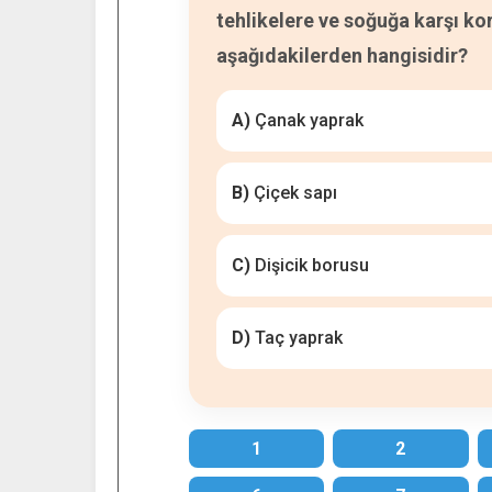
tehlikelere ve soğuğa karşı ko
aşağıdakilerden hangisidir?
A)
Çanak yaprak
B)
Çiçek sapı
C)
Dişicik borusu
D)
Taç yaprak
1
2