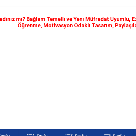
ediniz mi? Bağlam Temelli ve Yeni Müfredat Uyumlu, Ezb
Öğrenme, Motivasyon Odaklı Tasarım, Paylaşılab
Sınıf
4. Sınıf
5. Sınıf
6. Sınıf