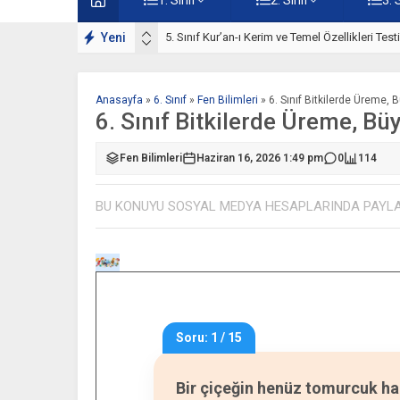
ışmaları
Yeni
5. Sınıf Kur’an-ı Kerim ve Temel Özellikleri Tes
Anasayfa
»
6. Sınıf
»
Fen Bilimleri
»
6. Sınıf Bitkilerde Üreme,
6. Sınıf Bitkilerde Üreme, B
Fen Bilimleri
Haziran 16, 2026 1:49 pm
0
114
BU KONUYU SOSYAL MEDYA HESAPLARINDA PAYL
Soru: 1 / 15
Bir çiçeğin henüz tomurcuk h