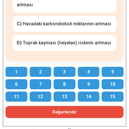
artması
C)
Havadaki karbondioksit miktarının artması
D)
Toprak kayması (heyelan) riskinin artması
1
2
3
4
5
6
7
8
9
10
11
12
13
14
15
Değerlendir