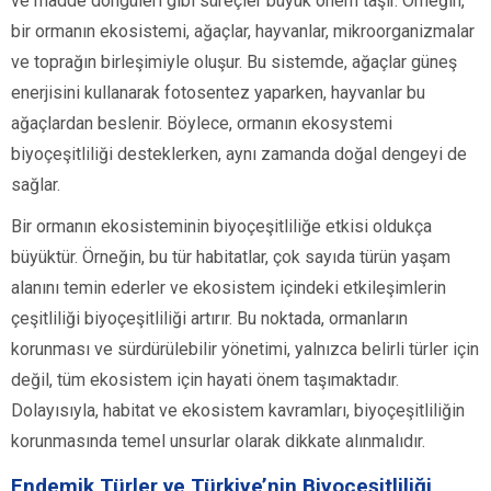
ve madde döngüleri gibi süreçler büyük önem taşır. Örneğin,
bir ormanın ekosistemi, ağaçlar, hayvanlar, mikroorganizmalar
ve toprağın birleşimiyle oluşur. Bu sistemde, ağaçlar güneş
enerjisini kullanarak fotosentez yaparken, hayvanlar bu
ağaçlardan beslenir. Böylece, ormanın ekosystemi
biyoçeşitliliği desteklerken, aynı zamanda doğal dengeyi de
sağlar.
Bir ormanın ekosisteminin biyoçeşitliliğe etkisi oldukça
büyüktür. Örneğin, bu tür habitatlar, çok sayıda türün yaşam
alanını temin ederler ve ekosistem içindeki etkileşimlerin
çeşitliliği biyoçeşitliliği artırır. Bu noktada, ormanların
korunması ve sürdürülebilir yönetimi, yalnızca belirli türler için
değil, tüm ekosistem için hayati önem taşımaktadır.
Dolayısıyla, habitat ve ekosistem kavramları, biyoçeşitliliğin
korunmasında temel unsurlar olarak dikkate alınmalıdır.
Endemik Türler ve Türkiye’nin Biyoçeşitliliği