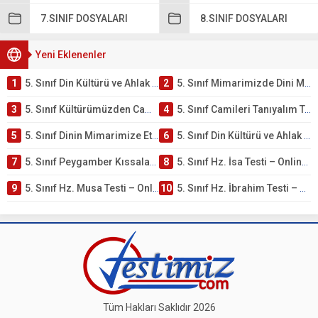
7.SINIF DOSYALARI
8.SINIF DOSYALARI
Yeni Eklenenler
1
5. Sınıf Din Kültürü ve Ahlak Bilgisi 4. Ünite: Mimarimizde Dini Motifler Çalışmaları
2
5. Sınıf Mimarimizde Dini Motifler Ünite Testi – Online Çöz
3
5. Sınıf Kültürümüzden Cami Örnekleri Testi – Online Çöz
4
5. Sınıf Camileri Tanıyalım Testi – Online Çöz
5
5. Sınıf Dinin Mimarimize Etkisi Testi – Online Çöz
6
5. Sınıf Din Kültürü ve Ahlak Bilgisi 4. Ünite: Peygamber Kıssaları Çalışmaları
7
5. Sınıf Peygamber Kıssaları Ünite Testi – Online Çöz
8
5. Sınıf Hz. İsa Testi – Online Çöz
9
5. Sınıf Hz. Musa Testi – Online Çöz
10
5. Sınıf Hz. İbrahim Testi – Online Çöz
Tüm Hakları Saklıdır 2026