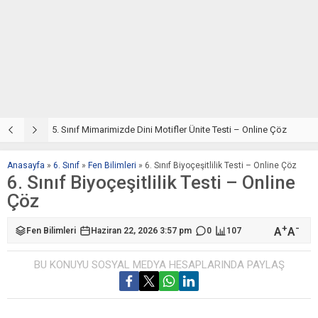
5. Sınıf Din Kültürü ve Ahlak Bilgisi 4. Ünite: Mimarimizde Dini Motifler Çalışmaları
5. Sınıf Mimarimizde Dini Motifler Ünite Testi – Online Çöz
5
Anasayfa
»
6. Sınıf
»
Fen Bilimleri
»
6. Sınıf Biyoçeşitlilik Testi – Online Çöz
6. Sınıf Biyoçeşitlilik Testi – Online
Çöz
+
-
A
A
Fen Bilimleri
Haziran 22, 2026 3:57 pm
0
107
BU KONUYU SOSYAL MEDYA HESAPLARINDA PAYLAŞ