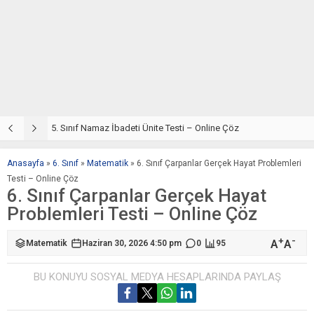
5. Sınıf Din Kültürü ve Ahlak Bilgisi 2. Ünite: Namaz İbadeti Çalışmaları
5. Sınıf Namaz İbadeti Ünite Testi – Online Çöz
5
Anasayfa
»
6. Sınıf
»
Matematik
»
6. Sınıf Çarpanlar Gerçek Hayat Problemleri
Testi – Online Çöz
6. Sınıf Çarpanlar Gerçek Hayat
Problemleri Testi – Online Çöz
+
-
A
A
Matematik
Haziran 30, 2026 4:50 pm
0
95
BU KONUYU SOSYAL MEDYA HESAPLARINDA PAYLAŞ