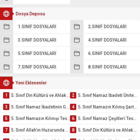
Dosya Deposu
1.SINIF DOSYALARI
2.SINIF DOSYALARI
3.SINIF DOSYALARI
4.SINIF DOSYALARI
5.SINIF DOSYALARI
6.SINIF DOSYALARI
7.SINIF DOSYALARI
8.SINIF DOSYALARI
Yeni Eklenenler
1
5. Sınıf Din Kültürü ve Ahlak Bilgisi 2. Ünite: Namaz İbadeti Çalışmaları
2
5. Sınıf Namaz İbadeti Ünite Testi – Online Çöz
3
5. Sınıf Namaz İbadetinin Getirdiği Faydalar Testi
4
5. Sınıf Namazın Kılınış Şartları Testi
5
5. Sınıf Namazın Kılınışı Testi – Online Çöz
6
5. Sınıf Namaz Çeşitleri Testi – Online Çöz
7
5. Sınıf Allah’ın Huzurunda Olmak – Namaz İbadeti Testi
8
5. Sınıf Din Kültürü ve Ahlak Bilgisi 1. Ünite: Allah İnancı Çalışmaları