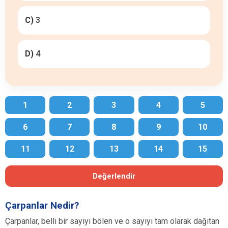
C)
3
D)
4
1
2
3
4
5
6
7
8
9
10
11
12
13
14
15
Değerlendir
Çarpanlar Nedir?
Çarpanlar, belli bir sayıyı bölen ve o sayıyı tam olarak dağıtan